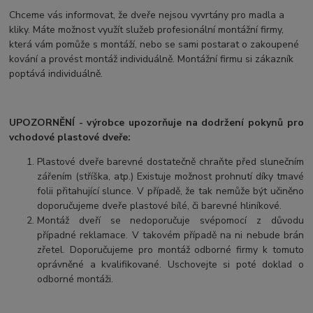
Chceme vás informovat, že dveře nejsou vyvrtány pro madla a
kliky. Máte možnost využít služeb profesionální montážní firmy,
která vám pomůže s montáží, nebo se sami postarat o zakoupené
kování a provést montáž individuálně. Montážní firmu si zákazník
poptává individuálně.
UPOZORNĚNÍ - výrobce upozorňuje na dodržení pokynů pro
vchodové plastové dveře:
Plastové dveře barevné dostatečně chraňte před slunečním
zářením (stříška, atp.) Existuje možnost prohnutí díky tmavé
folii přitahující slunce. V případě, že tak nemůže být učiněno
doporučujeme dveře plastové bílé, či barevné hliníkové.
Montáž dveří se nedoporučuje svépomocí z důvodu
případné reklamace. V takovém případě na ni nebude brán
zřetel. Doporučujeme pro montáž odborné firmy k tomuto
oprávněné a kvalifikované. Uschovejte si poté doklad o
odborné montáži.