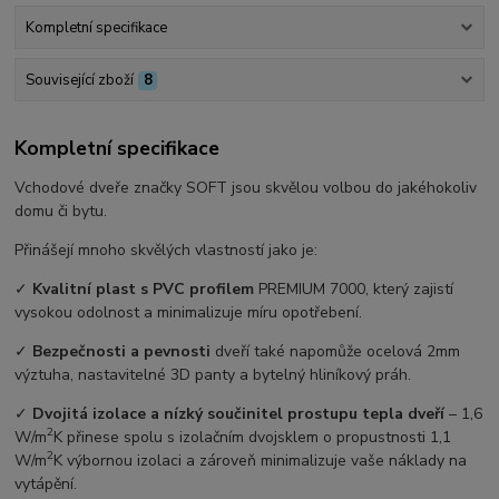
Kompletní specifikace
Související zboží
8
Kompletní specifikace
Vchodové dveře značky SOFT jsou skvělou volbou do jakéhokoliv
domu či bytu.
Přinášejí mnoho skvělých vlastností jako je:
✓
Kvalitní plast s PVC profilem
PREMIUM 7000, který zajistí
vysokou odolnost a minimalizuje míru opotřebení.
✓
Bezpečnosti a pevnosti
dveří také napomůže ocelová 2mm
výztuha, nastavitelné 3D panty a bytelný hliníkový práh.
✓
Dvojitá izolace a nízký součinitel prostupu tepla dveří
–⁠ 1,6
2
W/m
K přinese spolu s izolačním dvojsklem o propustnosti 1,1
2
W/m
K výbornou izolaci a zároveň minimalizuje vaše náklady na
vytápění.