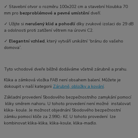
✓ Stavební otvor o rozměru 100x202 cm a stavební hloubka 70
mm pro
bezproblémové a pevné umístění
dveří.
✓ Užijte si
nerušený klid a pohodlí
díky zvukové izolaci do 29 dB
a odolnosti proti zatížení větrem na úrovni C2.
✓
Elegantní vzhled
, který vytváří unikátní “bránu do vašeho
domova”.
Tyto vchodové dveře běžně dodáváme včetně zárubně a prahu.
Klika a zámková vložka FAB není obsahem balení. Můžete je
dokoupit v naší kategorii
Zárubně, obložky a kování
.
Základní provedení 5bodového bezpečnostního zamykání pomocí
kliky směrem nahoru. U tohoto provedení není možné instalovat
klika- koule. Je možnost objednání 5bodového bezpečnostní
zámku pomocí klíče za 2.990,- Kč. U tohoto provedení lze
kombinovat klika-klika, klika-koule, klika-madlo.