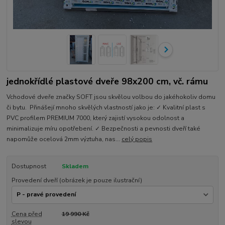
jednokřídlé plastové dveře 98x200 cm, vč. rámu
Vchodové dveře značky SOFT jsou skvělou volbou do jakéhokoliv domu
či bytu. Přinášejí mnoho skvělých vlastností jako je: ✓ Kvalitní plast s
PVC profilem PREMIUM 7000, který zajistí vysokou odolnost a
minimalizuje míru opotřebení. ✓ Bezpečnosti a pevnosti dveří také
napomůže ocelová 2mm výztuha, nas...
celý popis
Dostupnost
Skladem
Provedení dveří (obrázek je pouze ilustrační)
Cena před
19 990 Kč
slevou