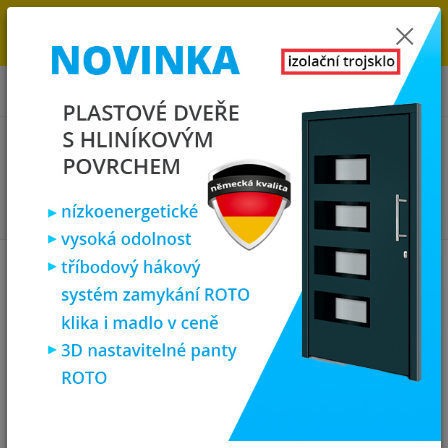
→
DOPRAVA ZDARMA DO KONCE ROKU 2025 - POSPĚŠTE SI S
OBJEDNÁVKOU. MÁME 7 000 OKEN A DVEŘÍ SKLADEM U NÁS V
KLATOVECH.
0
ks
za
0,00 Kč
Menu
Hledat
Úvod
Vchodové dveře
SOFT vchodové plastové dveře PORTO, bílá, 98x200
cm
SOFT vchodové plastové dveře
PORTO, bílá, 98x200 cm
Novinka
Akce
Doprava ZDARMA