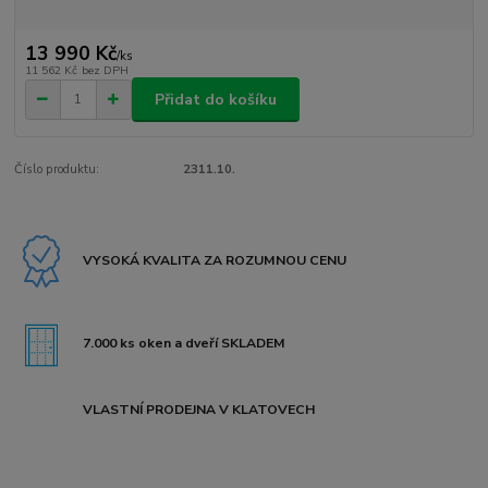
13 990 Kč
/
ks
11 562 Kč
bez DPH
Přidat do košíku
Číslo produktu:
2311.10.
VYSOKÁ KVALITA ZA ROZUMNOU CENU
7.000 ks oken a dveří SKLADEM
VLASTNÍ PRODEJNA V KLATOVECH