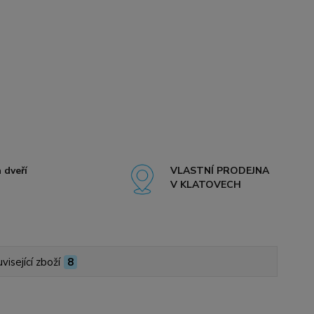
 dveří
VLASTNÍ PRODEJNA
V KLATOVECH
visející zboží
8