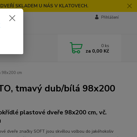
 DVEŘÍ SKLADEM U NÁS V KLATOVECH.
Přihlášení
k
0
ks
za
0,00 Kč
á 98x200 cm
TO, tmavý dub/bílá 98x200
okřídlé plastové dveře 98x200 cm, vč.
u
vé dveře značky SOFT jsou skvělou volbou do jakéhokoliv