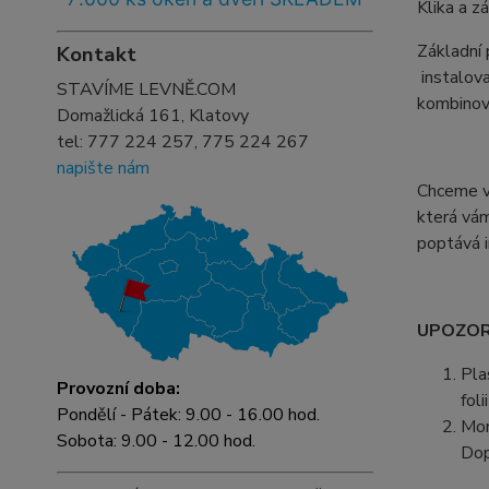
Klika a z
Základní
Kontakt
instalova
STAVÍME LEVNĚ.COM
kombinova
Domažlická 161, Klatovy
tel:
777 224 257, 775 224 267
napište nám
Chceme vá
která vám
poptává i
UPOZORN
Pla
Provozní doba:
fol
Pondělí - Pátek: 9.00 - 16.00 hod.
Mon
Sobota: 9.00 - 12.00 hod.
Dop