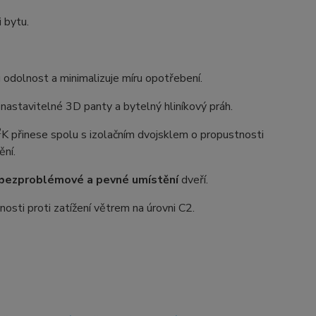
i bytu.
dolnost a minimalizuje míru opotřebení.
astavitelné 3D panty a bytelný hliníkový práh.
2
K přinese spolu s izolačním dvojsklem o propustnosti
ění.
bezproblémové a pevné umístění
dveří.
osti proti zatížení větrem na úrovni C2.