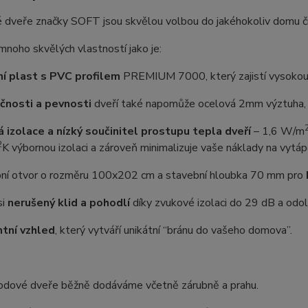
 dveře značky SOFT jsou skvělou volbou do jakéhokoliv domu č
 mnoho skvělých vlastností jako je:
ní plast s PVC profilem
PREMIUM 7000, který zajistí vysokou o
čnosti a pevnosti
dveří také napomůže ocelová 2mm výztuha, n
á izolace a nízký součinitel prostupu tepla dveří
–⁠ 1,6 W/m
2
K výbornou izolaci a zároveň minimalizuje vaše náklady na vytáp
ní otvor o rozměru 100x202 cm a stavební hloubka 70 mm pro
si
nerušený klid a pohodlí
díky zvukové izolaci do 29 dB a odoln
tní vzhled
, který vytváří unikátní “bránu do vašeho domova”.
odové dveře běžně dodáváme včetně zárubně a prahu.