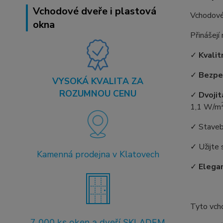
Vchodové dveře i plastová
Vchodové
okna
Přinášejí
✓
Kvalit
✓
Bezpe
VYSOKÁ KVALITA ZA
ROZUMNOU CENU
✓
Dvojit
1,1 W/m
✓ Staveb
✓ Užijte 
Kamenná prodejna v Klatovech
✓
Elegan
Tyto vch
7
.000 ks oken a dveří SKLADEM