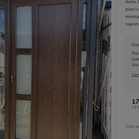
domu či
plast 
minima
napomů
Dos
Pro
(ob
ilus
Cen
17
14 
Číslo p