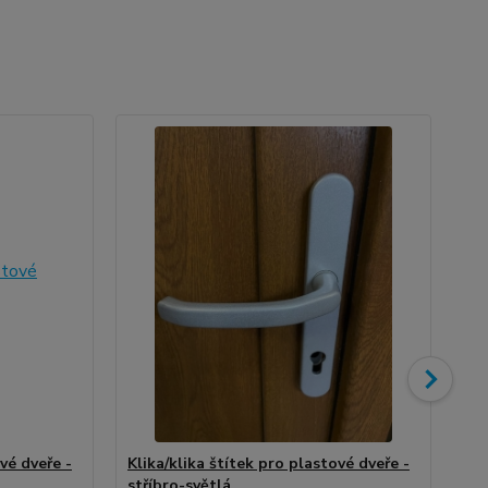
vé dveře -
Klika/klika štítek pro plastové dveře -
Kli
stříbro-světlá
ne