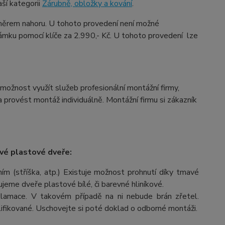
ší kategorii
Zárubně, obložky a kování
.
ěrem nahoru. U tohoto provedení není možné
ámku pomocí klíče za 2.990,- Kč. U tohoto provedení lze
možnost využít služeb profesionální montážní firmy,
provést montáž individuálně. Montážní firmu si zákazník
vé plastové dveře:
m (stříška, atp.) Existuje možnost prohnutí díky tmavé
čujeme dveře plastové bílé, či barevné hliníkové.
lamace. V takovém případě na ni nebude brán zřetel.
fikované. Uschovejte si poté doklad o odborné montáži.