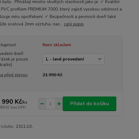
 bytu. Přinášejí mnoho skvělých vlastností jako je: ✓ Kvalitní
s PVC profilem PREMIUM 7000, který zajistí vysokou odolnost a
lizuje míru opotřebení. ✓ Bezpečnosti a pevnosti dveří také
že ocelová 2mm výztuha, nas...
celý popis
tupnost
Není skladem
vedení dveří
rázek je pouze
trační)
a před slevou
21 990 Kč
 990 Kč
/
ks
Přidat do košíku
868 Kč
bez DPH
roduktu:
2311.10.