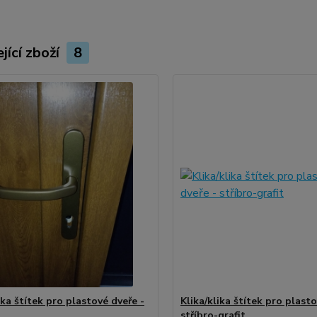
jící zboží
8
ika štítek pro plastové dveře -
Klika/klika štítek pro plasto
stříbro-grafit