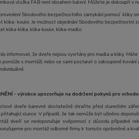
ámková vložka FAB není obsahem balení. Můžete je dokoupit v na
 provedení 5bodového bezpečnostního zamykání pomocí kliky sm
t klika- koule. Je možnost objednání 5bodového bezpečnostní z
t klika-klika, klika-koule, klika-madlo.
s informovat, že dveře nejsou vyvrtány pro madla a kliky. Máte 
 pomůže s montáží, nebo se sami postarat o zakoupené kování a 
ndividuálně.
ĚNÍ - výrobce upozorňuje na dodržení pokynů pro vchodo
stové dveře barevné dostatečně chraňte před slunečním záření
ii přitahující slunce. V případě, že tak nemůže být učiněno doporu
táž dveří se nedoporučuje svépomocí z důvodu případné rek
oručujeme pro montáž odborné firmy k tomuto oprávněné a kvali