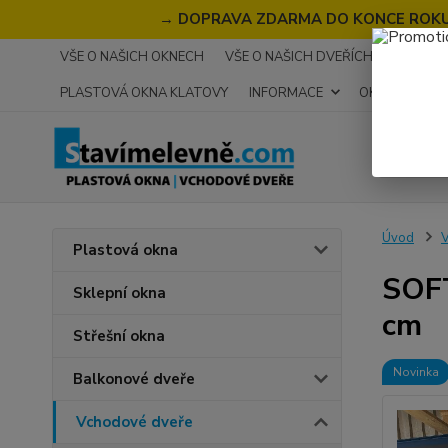
→
DOPRAVA ZDARMA DO KONCE ROKU 2
VŠE O NAŠICH OKNECH
VŠE O NAŠICH DVEŘÍCH
RECENZ
PLASTOVÁ OKNA KLATOVY
INFORMACE
OKNA NA MÍR
Úvod
V
Plastová okna
SOFT
Sklepní okna
cm
Střešní okna
Novinka
Balkonové dveře
Vchodové dveře