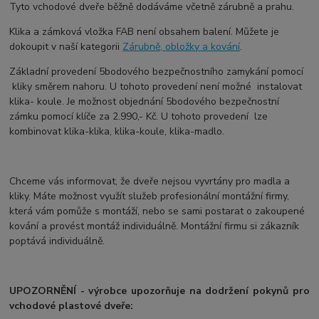
Tyto vchodové dveře běžně dodáváme včetně zárubně a prahu.
Klika a zámková vložka FAB není obsahem balení. Můžete je
dokoupit v naší kategorii
Zárubně, obložky a kování
.
Základní provedení 5bodového bezpečnostního zamykání pomocí
kliky směrem nahoru. U tohoto provedení není možné instalovat
klika- koule. Je možnost objednání 5bodového bezpečnostní
zámku pomocí klíče za 2.990,- Kč. U tohoto provedení lze
kombinovat klika-klika, klika-koule, klika-madlo.
Chceme vás informovat, že dveře nejsou vyvrtány pro madla a
kliky. Máte možnost využít služeb profesionální montážní firmy,
která vám pomůže s montáží, nebo se sami postarat o zakoupené
kování a provést montáž individuálně. Montážní firmu si zákazník
poptává individuálně.
UPOZORNĚNÍ - výrobce upozorňuje na dodržení pokynů pro
vchodové plastové dveře: