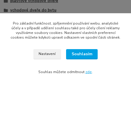
plastové vchodové dveře
vchodové dveře do bytu
vchodové dveře dle lokality
Pro základní funkčnost, zpříjemnění používání webu, analytické
účely a v případě udělení souhlasu také pro účely cílení reklamy
vchodové dveře podle barvy
využíváme soubory cookies. Nastavení vlastních preferencí
cookies můžete kdykoli upravit odkazem ve spodní části stránek.
výprodej vchodových dveří
1 křídlo
Souhlasím
Nastavení
plastové vchodové dveře se zárubní
vchodové plastové dveře podle barvy
Souhlas můžete odmítnout
zde
.
francouzské dveře na terasu
vchodové dveře Klatovy
vchodové dveře Plzeň
vchodové dveře - antracit
plastové vchodové dveře - antracit