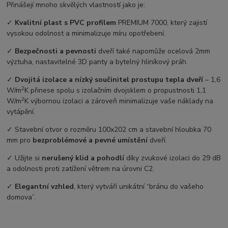
Přinášejí mnoho skvělých vlastností jako je:
✓
Kvalitní plast s PVC profilem
PREMIUM 7000, který zajistí
vysokou odolnost a minimalizuje míru opotřebení.
✓
Bezpečnosti a pevnosti
dveří také napomůže ocelová 2mm
výztuha, nastavitelné 3D panty a bytelný hliníkový práh.
✓
Dvojitá izolace a nízký součinitel prostupu tepla dveří
–⁠ 1,6
2
W/m
K přinese spolu s izolačním dvojsklem o propustnosti 1,1
2
W/m
K výbornou izolaci a zároveň minimalizuje vaše náklady na
vytápění.
✓ Stavební otvor o rozměru 100x202 cm a stavební hloubka 70
mm pro
bezproblémové a pevné umístění
dveří.
✓ Užijte si
nerušený klid a pohodlí
díky zvukové izolaci do 29 dB
a odolnosti proti zatížení větrem na úrovni C2.
✓
Elegantní vzhled
, který vytváří unikátní “bránu do vašeho
domova”.