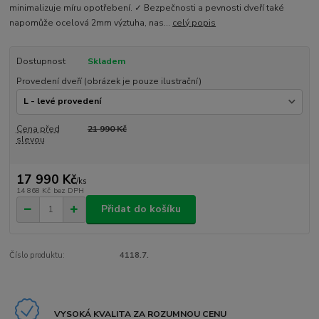
minimalizuje míru opotřebení. ✓ Bezpečnosti a pevnosti dveří také
napomůže ocelová 2mm výztuha, nas...
celý popis
Dostupnost
Skladem
Provedení dveří (obrázek je pouze ilustrační)
Cena před
21 990 Kč
slevou
17 990 Kč
/
ks
14 868 Kč
bez DPH
Přidat do košíku
Číslo produktu:
4118.7.
VYSOKÁ KVALITA ZA ROZUMNOU CENU