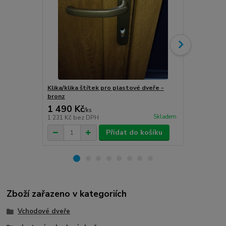
Klika/klika štítek pro plastové dveře -
Klika/klika 
bronz
stříbro-graf
1 490 Kč
1 490 Kč
/
ks
Skladem
1 231 Kč
bez DPH
1 231 Kč
bez
Přidat do košíku
Zboží zařazeno v kategoriích
Vchodové dveře