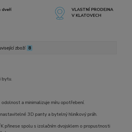
 dveří
VLASTNÍ PRODEJNA
V KLATOVECH
visející zboží
8
i bytu.
dolnost a minimalizuje míru opotřebení.
astavitelné 3D panty a bytelný hliníkový práh.
2
K přinese spolu s izolačním dvojsklem o propustnosti