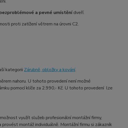
ění.
bezproblémové a pevné umístění
dveří.
osti proti zatížení větrem na úrovni C2.
ší kategorii
Zárubně, obložky a kování
.
ěrem nahoru. U tohoto provedení není možné
ámku pomocí klíče za 2.990,- Kč. U tohoto provedení lze
možnost využít služeb profesionální montážní firmy,
provést montáž individuálně. Montážní firmu si zákazník