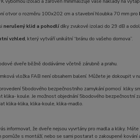
K výbornou izolaci a zároveň minimalizuje vaše náklady na vytáp
ní otvor o rozměru 100x202 cm a stavební hloubka 70 mm pro
si
nerušený klid a pohodlí
díky zvukové izolaci do 29 dB a odoln
tní vzhled
, který vytváří unikátní “bránu do vašeho domova”.
odové dveře běžně dodáváme včetně zárubně a prahu.
ámková vložka FAB není obsahem balení. Můžete je dokoupit v na
 provedení 5bodového bezpečnostního zamykání pomocí kliky sm
t klika- koule. Je možnost objednání 5bodového bezpečnostní z
t klika-klika, klika-koule, klika-madlo.
s informovat, že dveře nejsou vyvrtány pro madla a kliky. Máte 
 pomůže s montáží, nebo se sami postarat o zakoupené kování a 