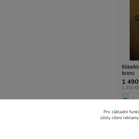
Klika/kl
bronz
1 490
1 231 K
Pro základní funk
účely cílení reklam