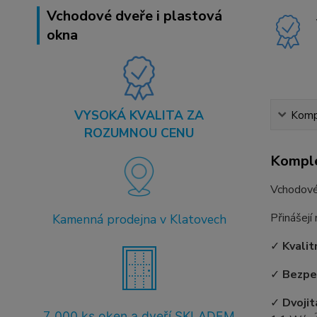
Vchodové dveře i plastová
okna
VYSOKÁ KVALITA ZA
Kompl
ROZUMNOU CENU
Komple
Vchodové
Přinášejí
Kamenná prodejna v Klatovech
✓
Kvalit
✓
Bezpe
✓
Dvojit
7
.000 ks oken a dveří SKLADEM