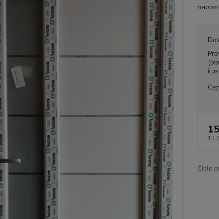
napomů
Dos
Pro
(ob
ilus
Cen
15
13 
Číslo p