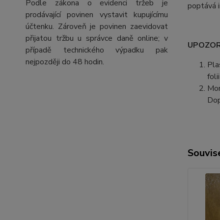
Podle zákona o evidenci tržeb je
poptává i
prodávající povinen vystavit kupujícímu
účtenku. Zároveň je povinen zaevidovat
přijatou tržbu u správce daně online; v
UPOZORN
případě technického výpadku pak
nejpozději do 48 hodin.
Pla
fol
Mon
Dop
Souvise