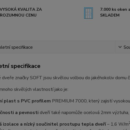
VYSOKÁ KVALITA ZA
7.000 ks oken a
ROZUMNOU CENU
SKLADEM
etní specifikace
Sou
tní specifikace
 dveře značky SOFT jsou skvělou volbou do jakéhokoliv domu č
 mnoho skvělých vlastností jako je:
ní plast s PVC profilem
PREMIUM 7000, který zajistí vysokou o
čnosti a pevnosti
dveří také napomůže ocelová 2mm výztuha, n
á izolace a nízký součinitel prostupu tepla dveří
–⁠ 1,6 W/m
2