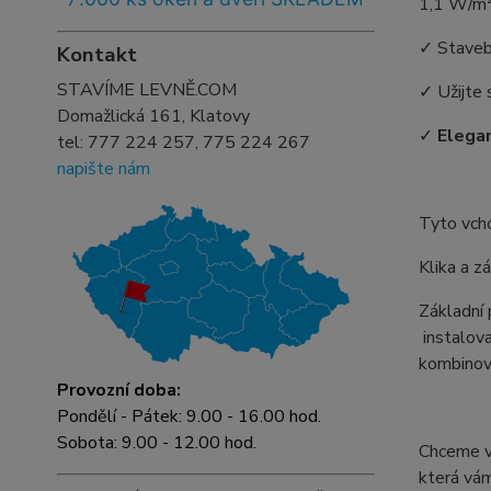
1,1 W/m
✓ Staveb
Kontakt
STAVÍME LEVNĚ.COM
✓ Užijte 
Domažlická 161, Klatovy
✓
Elegan
tel:
777 224 257, 775 224 267
napište nám
Tyto vch
Klika a z
Základní
instalova
kombinova
Provozní doba:
Pondělí - Pátek: 9.00 - 16.00 hod.
Sobota: 9.00 - 12.00 hod.
Chceme vá
která vám