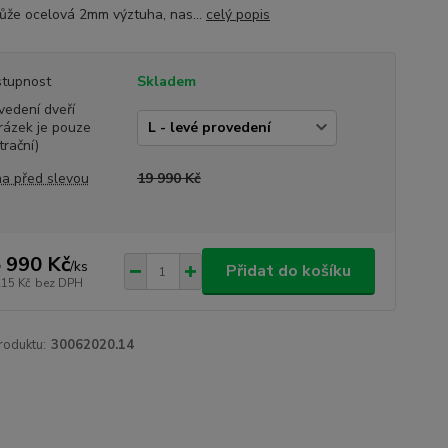
že ocelová 2mm výztuha, nas...
celý popis
tupnost
Skladem
vedení dveří
rázek je pouze
trační)
a před slevou
19 990 Kč
 990 Kč
/
ks
Přidat do košíku
215 Kč
bez DPH
roduktu:
30062020.14