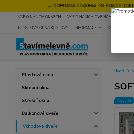
→
DOPRAVA ZDARMA DO KONCE ROKU 2
VŠE O NAŠICH OKNECH
VŠE O NAŠICH DVEŘÍCH
RECENZ
PLASTOVÁ OKNA KLATOVY
INFORMACE
OKNA NA MÍR
Úvod
V
Plastová okna
SOFT
Sklepní okna
Střešní okna
Novinka
Balkonové dveře
Vchodové dveře