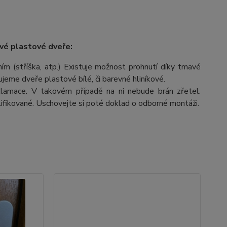
vé plastové dveře:
m (stříška, atp.) Existuje možnost prohnutí díky tmavé
čujeme dveře plastové bílé, či barevné hliníkové.
lamace. V takovém případě na ni nebude brán zřetel.
fikované. Uschovejte si poté doklad o odborné montáži.