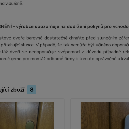
ndividuálně.
ĚNÍ - výrobce upozorňuje na dodržení pokynů pro vchodo
stové dveře barevné dostatečně chraňte před slunečním záření
ii přitahující slunce. V případě, že tak nemůže být učiněno doporu
táž dveří se nedoporučuje svépomocí z důvodu případné rek
oručujeme pro montáž odborné firmy k tomuto oprávněné a kvali
jící zboží
8