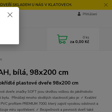
 DVEŘÍ SKLADEM U NÁS V KLATOVECH.
Přihlášení
k
0
ks
za
0,00 Kč
cm
H, bílá, 98x200 cm
okřídlé plastové dveře 98x200 cm
vé dveře značky SOFT jsou skvělou volbou do jakéhokoliv
 bytu. Přinášejí mnoho skvělých vlastností jako je: ✓ Kvalitní
s PVC profilem PREMIUM 7000, který zajistí vysokou odolnost a
lizuje míru opotřebení. ✓ Bezpečnosti a pevnosti dveří také