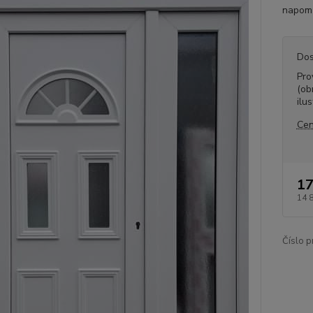
napomů
Dos
Pro
(ob
ilus
Cen
17
14 
Číslo p