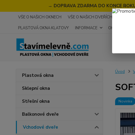
→
DOPRAVA ZDARMA DO KONCE ROKU 2
VŠE O NAŠICH OKNECH
VŠE O NAŠICH DVEŘÍCH
RECENZ
PLASTOVÁ OKNA KLATOVY
INFORMACE
OKNA NA MÍR
Úvod
V
Plastová okna
SOFT
Sklepní okna
Střešní okna
Novinka
Balkonové dveře
Vchodové dveře