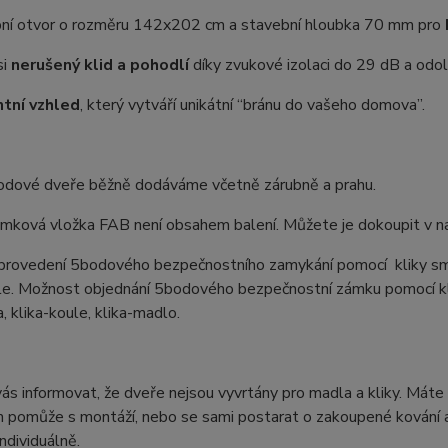
ní otvor o rozměru 142x202 cm a stavební hloubka 70 mm pro
si
nerušený klid a pohodlí
díky zvukové izolaci do 29 dB a odoln
tní vzhled
, který vytváří unikátní “bránu do vašeho domova”.
odové dveře běžně dodáváme včetně zárubně a prahu.
ámková vložka FAB není obsahem balení. Můžete je dokoupit v na
 provedení 5bodového bezpečnostního zamykání pomocí kliky sm
ule. Možnost objednání 5bodového bezpečnostní zámku pomocí kl
a, klika-koule, klika-madlo.
s informovat, že dveře nejsou vyvrtány pro madla a kliky. Máte 
 pomůže s montáží, nebo se sami postarat o zakoupené kování a 
ndividuálně.