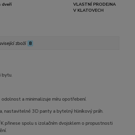
 dveří
VLASTNÍ PRODEJNA
V KLATOVECH
visející zboží
8
i bytu.
dolnost a minimalizuje míru opotřebení.
 nastavitelné 3D panty a bytelný hliníkový práh.
2
K přinese spolu s izolačním dvojsklem o propustnosti
ění.