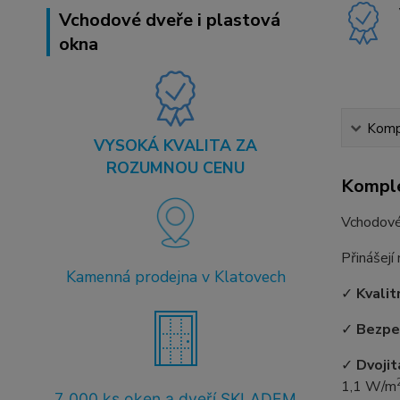
Vchodové dveře i plastová
okna
Kompl
VYSOKÁ KVALITA ZA
ROZUMNOU CENU
Komple
Vchodové
Přinášejí
Kamenná prodejna v Klatovech
✓
Kvalit
✓
Bezpe
✓
Dvojit
1,1 W/m
7
.000 ks oken a dveří SKLADEM