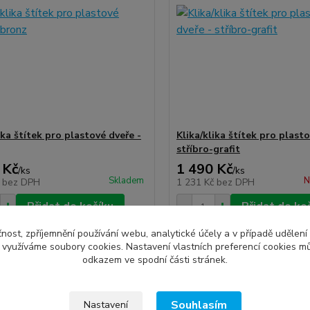
ika štítek pro plastové dveře -
Klika/klika štítek pro plasto
stříbro-grafit
 Kč
1 490 Kč
/
ks
/
ks
Skladem
N
č
bez DPH
1 231 Kč
bez DPH
Přidat do košíku
Přidat do ko
čnost, zpříjemnění používání webu, analytické účely a v případě udělení
y využíváme soubory cookies. Nastavení vlastních preferencí cookies mů
odkazem ve spodní části stránek.
Souhlasím
Nastavení