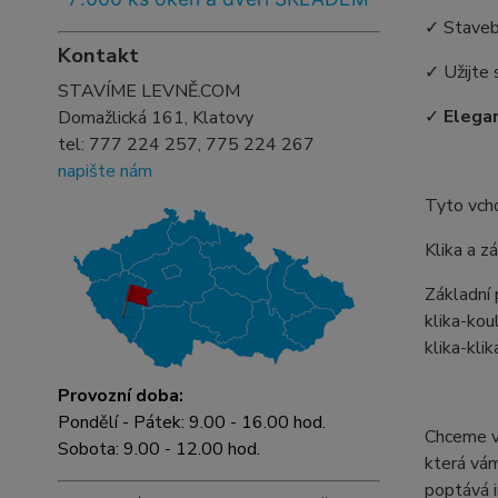
✓ Staveb
Kontakt
✓ Užijte 
STAVÍME LEVNĚ.COM
✓
Elegan
Domažlická 161, Klatovy
tel:
777 224 257, 775 224 267
napište nám
Tyto vch
Klika a z
Základní
klika-ko
klika-klik
Provozní doba:
Pondělí - Pátek: 9.00 - 16.00 hod.
Chceme vá
Sobota: 9.00 - 12.00 hod.
která vám
poptává i