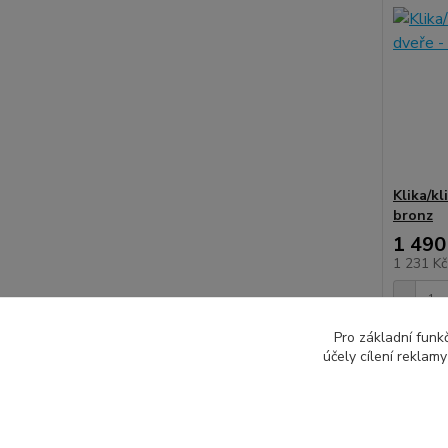
Klika/kl
bronz
1 490
1 231 K
Pro základní funk
účely cílení reklam