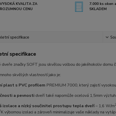
VYSOKÁ KVALITA ZA
7.000 ks oken a
ROZUMNOU CENU
SKLADEM
etní specifikace
Sou
tní specifikace
 dveře značky SOFT jsou skvělou volbou do jakéhokoliv domu č
 mnoho skvělých vlastností jako je:
ní plast s PVC profilem
PREMIUM 7000, který zajistí vysokou o
čnosti a pevnosti
dveří také napomůže ocelová 1,5mm výztuha,
á izolace a nízký součinitel prostupu tepla dveří
–⁠ 1,6 W/m
2
K výbornou izolaci a zároveň minimalizuje vaše náklady na vytáp