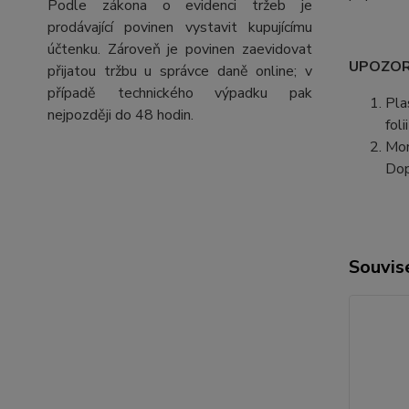
Podle zákona o evidenci tržeb je
prodávající povinen vystavit kupujícímu
účtenku. Zároveň je povinen zaevidovat
UPOZORN
přijatou tržbu u správce daně online; v
případě technického výpadku pak
Pla
nejpozději do 48 hodin.
fol
Mon
Dop
Souvise