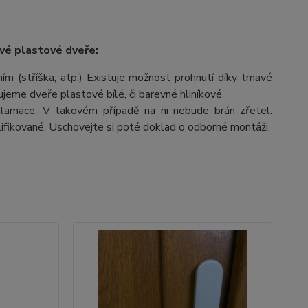
vé plastové dveře:
m (stříška, atp.) Existuje možnost prohnutí díky tmavé
čujeme dveře plastové bílé, či barevné hliníkové.
lamace. V takovém případě na ni nebude brán zřetel.
fikované. Uschovejte si poté doklad o odborné montáži.