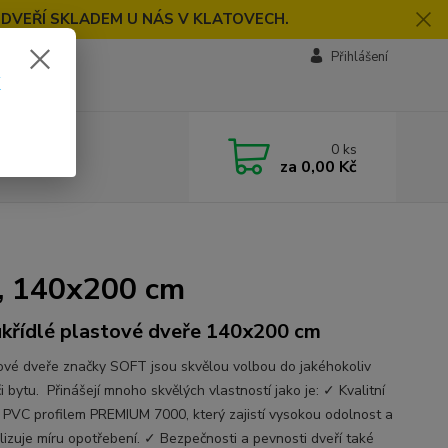
 DVEŘÍ SKLADEM U NÁS V KLATOVECH.
Přihlášení
k
0
ks
za
0,00 Kč
á, 140x200 cm
křídlé plastové dveře 140x200 cm
vé dveře značky SOFT jsou skvělou volbou do jakéhokoliv
 bytu. Přinášejí mnoho skvělých vlastností jako je: ✓ Kvalitní
s PVC profilem PREMIUM 7000, který zajistí vysokou odolnost a
lizuje míru opotřebení. ✓ Bezpečnosti a pevnosti dveří také