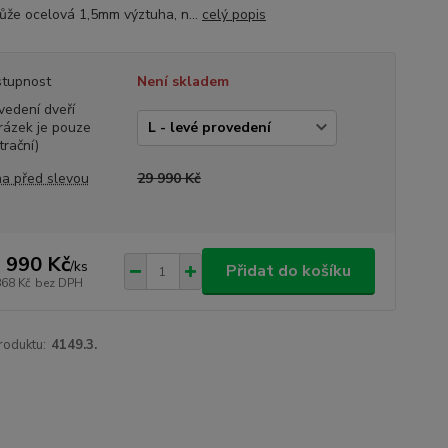
že ocelová 1,5mm výztuha, n...
celý popis
tupnost
Není skladem
vedení dveří
rázek je pouze
trační)
a před slevou
29 990 Kč
 990 Kč
/
ks
Přidat do košíku
868 Kč
bez DPH
roduktu:
4149.3.