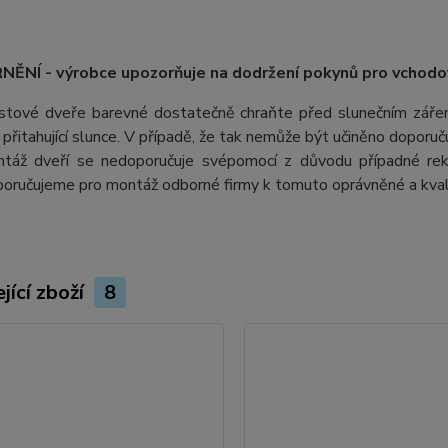
ĚNÍ - výrobce upozorňuje na dodržení pokynů pro vchodo
stové dveře barevné dostatečně chraňte před slunečním záření
ii přitahující slunce. V případě, že tak nemůže být učiněno doporu
táž dveří se nedoporučuje svépomocí z důvodu případné rek
oručujeme pro montáž odborné firmy k tomuto oprávněné a kvali
jící zboží
8