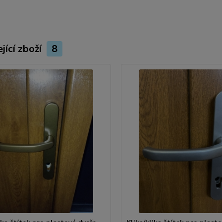
jící zboží
8