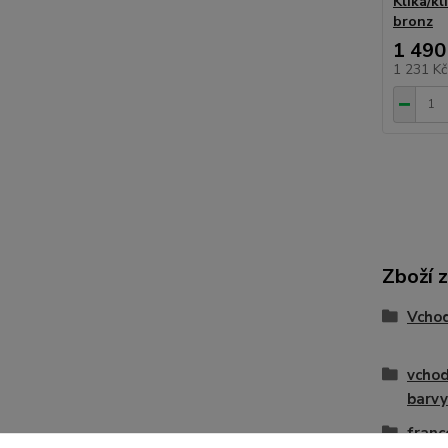
Klika/kl
bronz
1 490
1 231 K
Zboží 
Vcho
vchod
barvy
franc