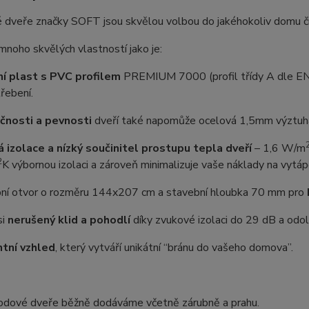
 dveře značky SOFT jsou skvělou volbou do jakéhokoliv domu č
 mnoho skvělých vlastností jako je:
ní plast s PVC profilem
PREMIUM 7000 (profil třídy A dle EN12
řebení.
čnosti a pevnosti
dveří také napomůže ocelová 1,5mm výztuha,
á izolace a nízký součinitel prostupu tepla dveří
–⁠ 1,6 W/m
2
K výbornou izolaci a zároveň minimalizuje vaše náklady na vytáp
ní otvor o rozměru 144x207 cm a stavební hloubka 70 mm pro
si
nerušený klid a pohodlí
díky zvukové izolaci do 29 dB a odoln
tní vzhled
, který vytváří unikátní “bránu do vašeho domova”.
odové dveře běžně dodáváme včetně zárubně a prahu.