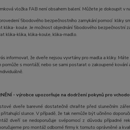
ámková vložka FAB není obsahem balení. Můžete je dokoupit v na
 provedení 5bodového bezpečnostního zamykání pomocí kliky sm
t klika- koule. Je možnost objednání 5bodového bezpečnostní z
t klika-klika, klika-koule, klika-madlo.
s informovat, že dveře nejsou vyvrtány pro madla a kliky. Máte 
 pomůže s montáží, nebo se sami postarat o zakoupené kování a 
ndividuálně.
ĚNÍ - výrobce upozorňuje na dodržení pokynů pro vchodo
stové dveře barevné dostatečně chraňte před slunečním záření
ii přitahující slunce. V případě, že tak nemůže být učiněno doporu
táž dveří se nedoporučuje svépomocí z důvodu případné rek
oručujeme pro montáž odborné firmy k tomuto oprávněné a kvali