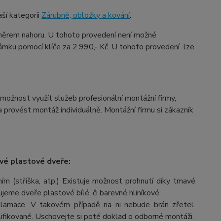
ší kategorii
Zárubně, obložky a kování
.
ěrem nahoru. U tohoto provedení není možné
ámku pomocí klíče za 2.990,- Kč. U tohoto provedení lze
možnost využít služeb profesionální montážní firmy,
provést montáž individuálně. Montážní firmu si zákazník
vé plastové dveře:
m (stříška, atp.) Existuje možnost prohnutí díky tmavé
čujeme dveře plastové bílé, či barevné hliníkové.
lamace. V takovém případě na ni nebude brán zřetel.
fikované. Uschovejte si poté doklad o odborné montáži.