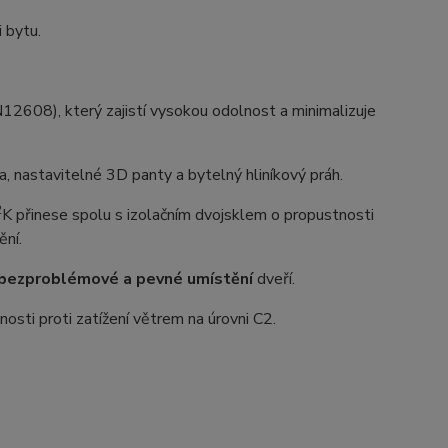
i bytu.
608), který zajistí vysokou odolnost a minimalizuje
 nastavitelné 3D panty a bytelný hliníkový práh.
2
K přinese spolu s izolačním dvojsklem o propustnosti
ění.
bezproblémové a pevné umístění
dveří.
osti proti zatížení větrem na úrovni C2.