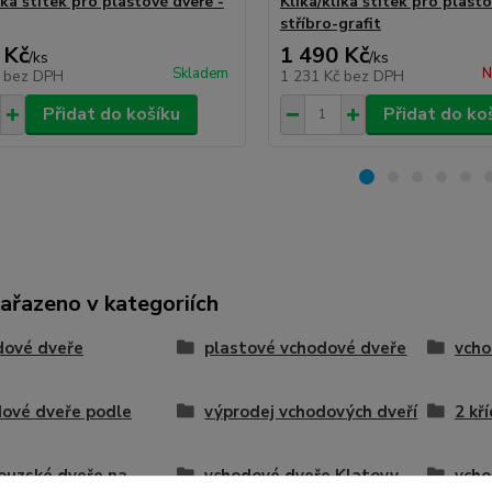
ika štítek pro plastové dveře -
Klika/klika štítek pro plasto
stříbro-grafit
 Kč
1 490 Kč
/
ks
/
ks
Skladem
N
č
bez DPH
1 231 Kč
bez DPH
Přidat do košíku
Přidat do ko
zařazeno v kategoriích
dové dveře
plastové vchodové dveře
vcho
ové dveře podle
výprodej vchodových dveří
2 kř
ouzské dveře na
vchodové dveře Klatovy
vcho