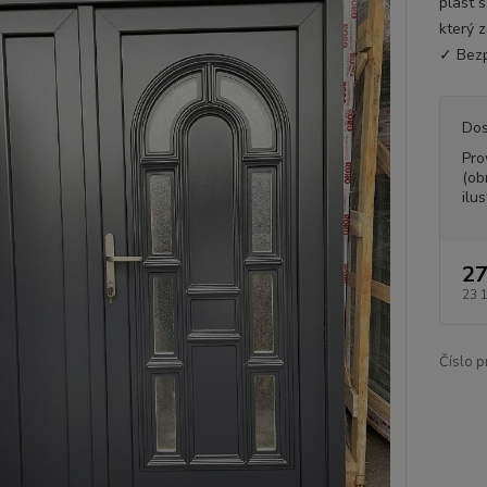
plast 
který z
✓ Bezp
Dos
Pro
(ob
ilus
27
23 
Číslo p