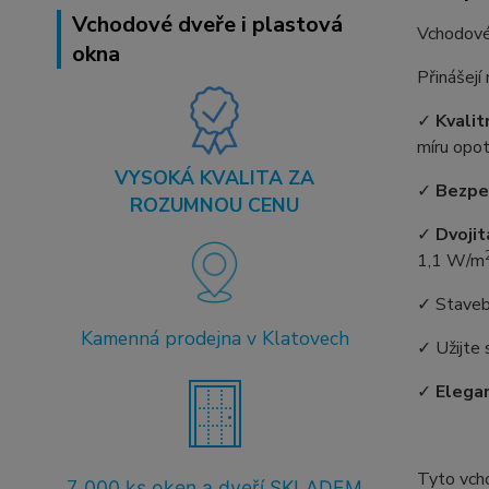
Vchodové dveře i plastová
Vchodové
okna
Přinášejí
✓
Kvalit
míru opot
VYSOKÁ KVALITA ZA
✓
Bezpe
ROZUMNOU CENU
✓
Dvojit
1,1 W/m
✓ Staveb
Kamenná prodejna v Klatovech
✓ Užijte 
✓
Elegan
Tyto vch
7
.000 ks oken a dveří SKLADEM