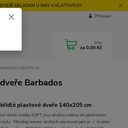
 DVEŘÍ SKLADEM U NÁS V KLATOVECH.
Přihlášení
k
0
ks
za
0,00 Kč
tracit/bílá 140x205 cm
 dveře Barbados
křídlé plastové dveře 140x205 cm
vé dveře značky SOFT jsou skvělou volbou do jakéhokoliv
 bytu. Přinášejí mnoho skvělých vlastností jako je: ✓ Kvalitní