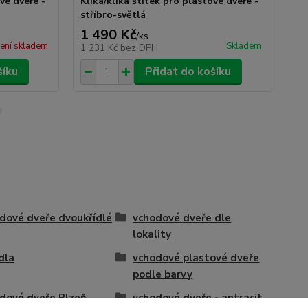
vé dveře -
Klika/klika štítek pro plastové dveře -
Kli
stříbro-světlá
ne
1 490 Kč
2 
/
ks
ení skladem
Skladem
1 231 Kč
bez DPH
1 
šíku
Přidat do košíku
dové dveře dvoukřídlé
vchodové dveře dle
lokality
ídla
vchodové plastové dveře
podle barvy
dové dveře Plzeň
vchodové dveře - antracit