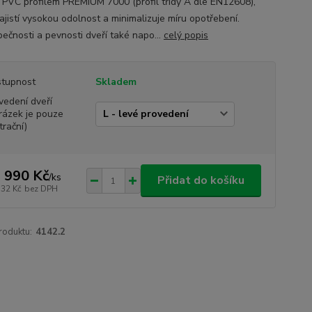
s PVC profilem PREMIUM 7000 (profil třídy A dle EN12608),
ajistí vysokou odolnost a minimalizuje míru opotřebení.
ečnosti a pevnosti dveří také napo...
celý popis
tupnost
Skladem
vedení dveří
rázek je pouze
trační)
 990 Kč
/
ks
Přidat do košíku
132 Kč
bez DPH
roduktu:
4142.2