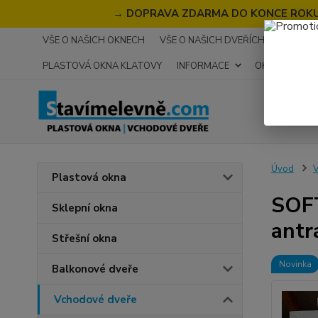
→
DOPRAVA ZDARMA DO KONCE ROKU 2
VŠE O NAŠICH OKNECH
VŠE O NAŠICH DVEŘÍCH
RECENZ
PLASTOVÁ OKNA KLATOVY
INFORMACE
OKNA NA MÍR
Úvod
V
Plastová okna
SOFT
Sklepní okna
antr
Střešní okna
Novinka
Balkonové dveře
Vchodové dveře