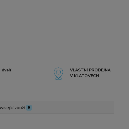
 dveří
VLASTNÍ PRODEJNA
V KLATOVECH
visející zboží
8