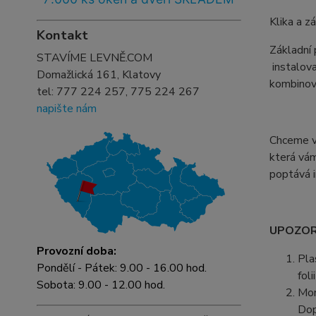
Klika a z
Kontakt
Základní
STAVÍME LEVNĚ.COM
instalova
Domažlická 161, Klatovy
kombinova
tel:
777 224 257, 775 224 267
napište nám
Chceme vá
která vám
poptává i
UPOZORN
Provozní doba:
Pla
Pondělí - Pátek: 9.00 - 16.00 hod.
fol
Sobota: 9.00 - 12.00 hod.
Mon
Dop