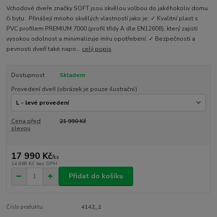
Vchodové dveře značky SOFT jsou skvělou volbou do jakéhokoliv domu
či bytu. Přinášejí mnoho skvělých vlastností jako je: ✓ Kvalitní plast s
PVC profilem PREMIUM 7000 (profil třídy A dle EN12608), který zajistí
vysokou odolnost a minimalizuje míru opotřebení. ✓ Bezpečnosti a
pevnosti dveří také napo...
celý popis
Dostupnost
Skladem
Provedení dveří (obrázek je pouze ilustrační)
Cena před
21 990 Kč
slevou
17 990 Kč
/
ks
14 868 Kč
bez DPH
Přidat do košíku
Číslo produktu:
4142_2