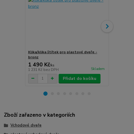
Klika/klika štítek pro plastové dveře -
Klika/klika 
bronz
stříbro-graf
1 490 Kč
1 490 Kč
/
ks
Skladem
1 231 Kč
bez DPH
1 231 Kč
bez
Přidat do košíku
Zboží zařazeno v kategoriích
Vchodové dveře