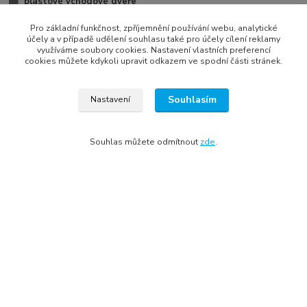
plastové vchodové dveře
vchodové dveře do bytu
Pro základní funkčnost, zpříjemnění používání webu, analytické
účely a v případě udělení souhlasu také pro účely cílení reklamy
vchodové dveře dle lokality
využíváme soubory cookies. Nastavení vlastních preferencí
cookies můžete kdykoli upravit odkazem ve spodní části stránek.
vchodové dveře podle barvy
výprodej vchodových dveří
Souhlasím
Nastavení
1 křídlo
plastové vchodové dveře se zárubní
Souhlas můžete odmítnout
zde
.
vchodové plastové dveře podle barvy
francouzské dveře na terasu
vchodové dveře Klatovy
vchodové dveře Plzeň
vchodové dveře - antracit
plastové vchodové dveře - antracit