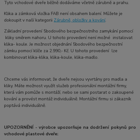
Tyto vchodové dveře běžně dodáváme včetně zárubně a prahu.
Klika a zámková vložka FAB není obsahem balení. Můžete je
dokoupit v naší kategorii
Zárubně, obložky a kování
.
Základní provedení 5bodového bezpečnostního zamykání pomocí
kliky směrem nahoru. U tohoto provedení není možné instalovat
klika- koule. Je možnost objednání 5bodového bezpečnostní
zámku pomocí klíče za 2.990,- Kč. U tohoto provedení lze
kombinovat klika-klika, klika-koule, klika-madlo.
Chceme vás informovat, že dveře nejsou vyvrtány pro madla a
kliky. Máte možnost využít služeb profesionální montážní firmy,
která vám pomůže s montáží, nebo se sami postarat o zakoupené
kování a provést montáž individuálně. Montážní firmu si zákazník
poptává individuálně.
UPOZORNĚNÍ - výrobce upozorňuje na dodržení pokynů pro
vchodové plastové dveře: