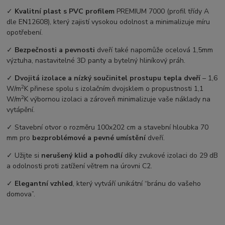
✓
Kvalitní plast s PVC profilem
PREMIUM 7000 (profil třídy A
dle EN12608), který zajistí vysokou odolnost a minimalizuje míru
opotřebení.
✓
Bezpečnosti a pevnosti
dveří také napomůže ocelová 1,5mm
výztuha, nastavitelné 3D panty a bytelný hliníkový práh.
✓
Dvojitá izolace a nízký součinitel prostupu tepla dveří
–⁠ 1,6
2
W/m
K přinese spolu s izolačním dvojsklem o propustnosti 1,1
2
W/m
K výbornou izolaci a zároveň minimalizuje vaše náklady na
vytápění.
✓ Stavební otvor o rozměru 100x202 cm a stavební hloubka 70
mm pro
bezproblémové a pevné umístění
dveří.
✓ Užijte si
nerušený klid a pohodlí
díky zvukové izolaci do 29 dB
a odolnosti proti zatížení větrem na úrovni C2.
✓
Elegantní vzhled
, který vytváří unikátní “bránu do vašeho
domova”.