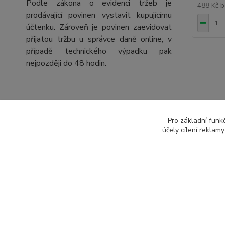
Podle zákona o evidenci tržeb je
488 Kč
b
prodávající povinen vystavit kupujícímu
účtenku. Zároveň je povinen zaevidovat
přijatou tržbu u správce daně online; v
případě technického výpadku pak
nejpozději do 48 hodin.
Zboží 
Pro základní funk
Vcho
účely cílení reklam
vchod
barvy