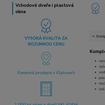
Vchodové dveře i plastová
okna
Kompl
VYSOKÁ KVALITA ZA
ROZUMNOU CENU
Komple
vyr
zat
vod
Kamenná prodejna v Klatovech
pas
mož
izo
7
.000 ks oken a dveří SKLADEM