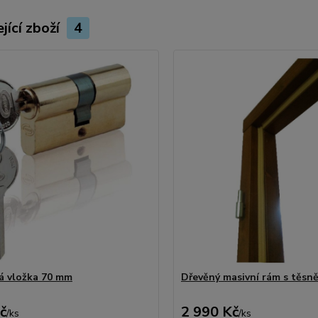
jící zboží
4
 vložka 70 mm
Dřevěný masivní rám s těsn
č
2 990 Kč
/
ks
/
ks