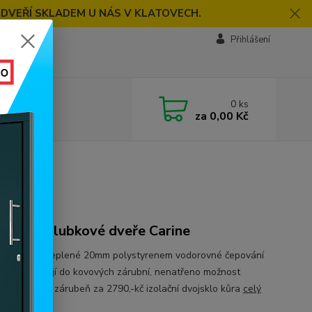
 DVEŘÍ SKLADEM U NÁS V KLATOVECH.
Přihlášení
0
ks
za
0,00 Kč
rine
plené palubkové dveře Carine
no v ČR zateplené 20mm polystyrenem vodorovné čepování
 i dole pasují do kovových zárubní, nenatřeno možnost
it dřevěnou zárubeň za 2790,-kč izolační dvojsklo kůra
celý