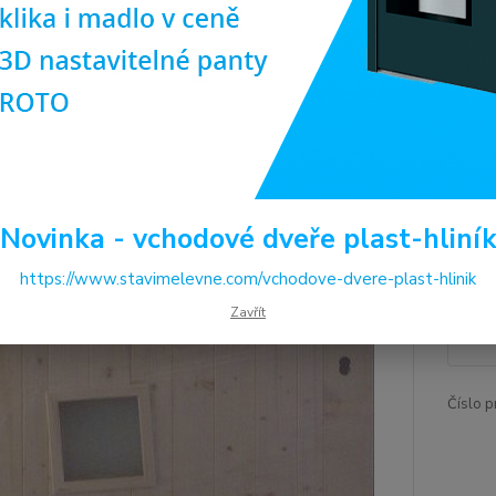
Dos
Pro
(ob
ilus
Šíř
Kli
Novinka - vchodové dveře plast-hliní
https://www.stavimelevne.com/vchodove-dvere-plast-hlinik
9 
Zavřít
7 6
Číslo p