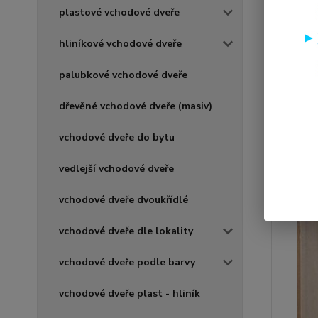
plastové vchodové dveře
hliníkové vchodové dveře
palubkové vchodové dveře
dřevěné vchodové dveře (masiv)
vchodové dveře do bytu
vedlejší vchodové dveře
vchodové dveře dvoukřídlé
vchodové dveře dle lokality
vchodové dveře podle barvy
vchodové dveře plast - hliník