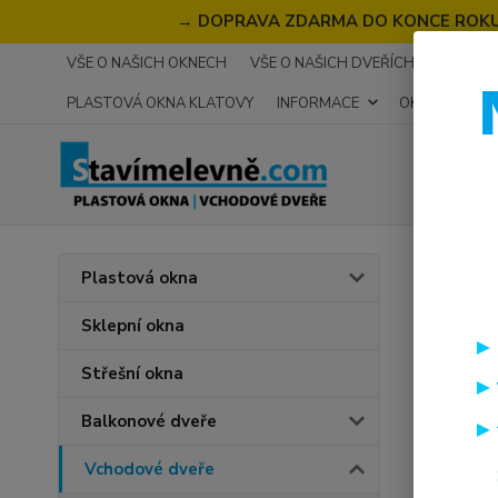
→
DOPRAVA ZDARMA DO KONCE ROKU 2
VŠE O NAŠICH OKNECH
VŠE O NAŠICH DVEŘÍCH
RECENZ
PLASTOVÁ OKNA KLATOVY
INFORMACE
OKNA NA MÍR
Úvod
V
Plastová okna
SOFT
Sklepní okna
Střešní okna
Balkonové dveře
Vchodové dveře