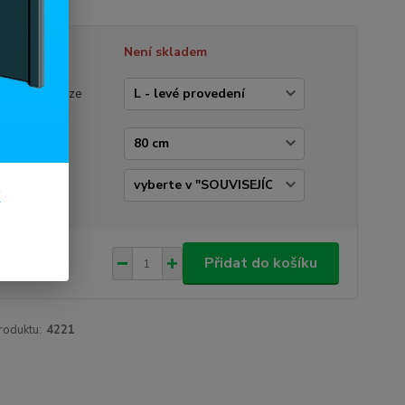
tupnost
Není skladem
vedení dveří
rázek je pouze
trační)
e dveří
ka / kování
k
290 Kč
/
ks
Přidat do košíku
78 Kč
bez DPH
roduktu:
4221