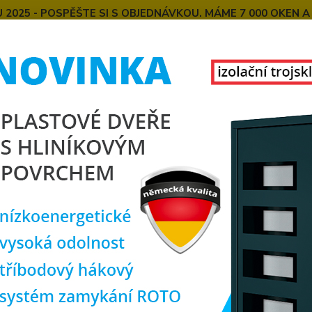
025 - POSPĚŠTE SI S OBJEDNÁVKOU. MÁME 7 000 OKEN A
E
MONTÁŽE OKEN OD NÁS
SPOKOJENÍ ZÁKAZNÍCI
U
KONTAKT
O NÁS
Hledat
chodové dveře
SOFT zateplené palubkové dveře Carine
 zateplené palubkové dveře Ca
zate
vyrobe
nahoře
dokoup
popis