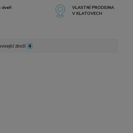
 dveří
VLASTNÍ PRODEJNA
V KLATOVECH
visející zboží
4