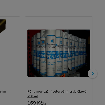
No
ěním
Pěna montážní celoroční, trubičková
Tur
750 ml
ks)
169 Kč
1
/
ks