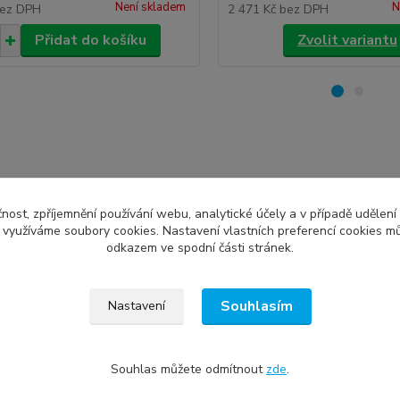
Není skladem
N
ez DPH
2 471 Kč
bez DPH
Přidat do košíku
Zvolit variantu
zařazeno v kategoriích
čnost, zpříjemnění používání webu, analytické účely a v případě udělení
dové dveře
palubkové vchodové dveře
vedl
y využíváme soubory cookies. Nastavení vlastních preferencí cookies mů
odkazem ve spodní části stránek.
ové dveře podle
výprodej vchodových dveří
vcho
Souhlasím
Nastavení
Souhlas můžete odmítnout
zde
.