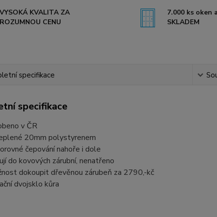
VYSOKÁ KVALITA ZA
7.000 ks oken a
ROZUMNOU CENU
SKLADEM
etní specifikace
Sou
tní specifikace
obeno v ČR
eplené 20mm polystyrenem
orovné čepování nahoře i dole
ují do kovových zárubní, nenatřeno
nost dokoupit dřevěnou zárubeň za 2790,-kč
lační dvojsklo kůra