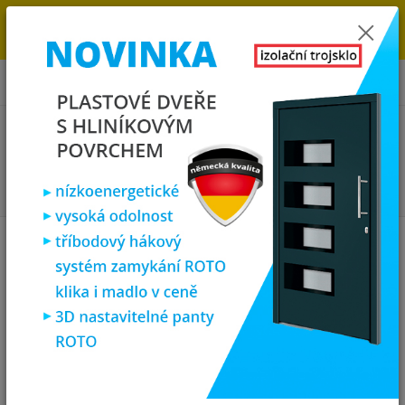
→
DOPRAVA ZDARMA DO KONCE ROKU 2025 - POSPĚŠTE SI S
OBJEDNÁVKOU. MÁME 7 000 OKEN A DVEŘÍ SKLADEM U NÁS V
KLATOVECH.
0
ks
za
0,00 Kč
Menu
Hledat
Úvod
Vchodové dveře
SOFT zateplené palubkové dveře Damien
SOFT zateplené palubkové dveře
Damien