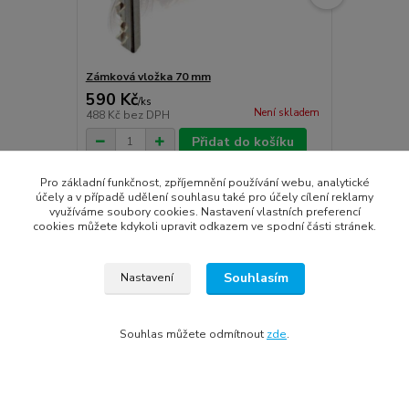
Zámková vložka 70 mm
Dřevěný mas
590 Kč
2 990 Kč
/
ks
Není skladem
488 Kč
bez DPH
2 471 Kč
bez
Přidat do košíku
Pro základní funkčnost, zpříjemnění používání webu, analytické
účely a v případě udělení souhlasu také pro účely cílení reklamy
využíváme soubory cookies. Nastavení vlastních preferencí
cookies můžete kdykoli upravit odkazem ve spodní části stránek.
Zboží zařazeno v kategoriích
Souhlasím
Nastavení
Vchodové dveře
palubkové vchodové dveře
Souhlas můžete odmítnout
zde
.
vedlejší vchodové dveře
vchodové dveře dle lokality
vchodové dveře podle barvy