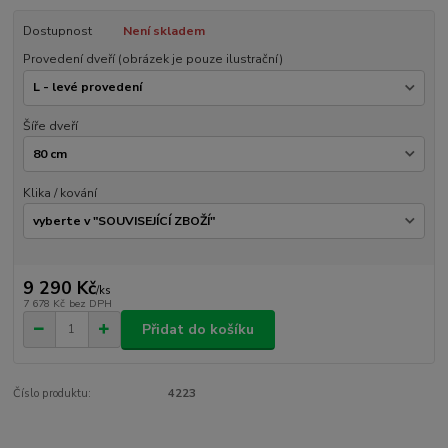
Dostupnost
Není skladem
Provedení dveří (obrázek je pouze ilustrační)
Šíře dveří
Klika / kování
9 290 Kč
/
ks
7 678 Kč
bez DPH
Přidat do košíku
Číslo produktu:
4223