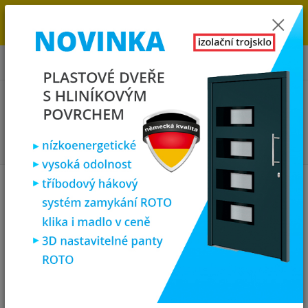
→
DOPRAVA ZDARMA DO KONCE ROKU 2025 - POSPĚŠTE SI S
OBJEDNÁVKOU. MÁME 7 000 OKEN A DVEŘÍ SKLADEM U NÁS V
KLATOVECH.
0
ks
za
0,00 Kč
Menu
Hledat
Úvod
Zárubně, obložky, kování
Zárubně obložkové masiv
Zárubně obložkové masiv