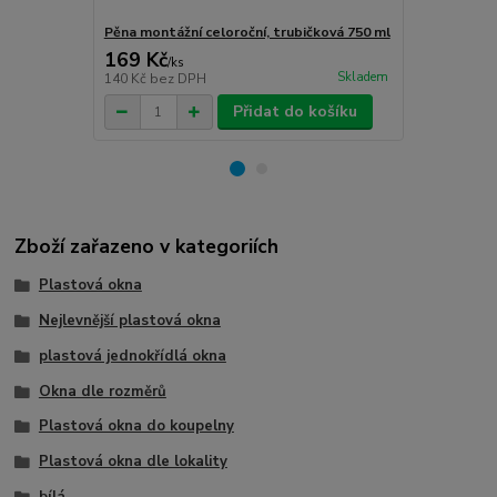
Pěna montážní celoroční, trubičková 750 ml
Turbošrouby 
169 Kč
80 Kč
/
ks
/
ks
Skladem
140 Kč
bez DPH
66 Kč
bez D
Přidat do košíku
Zboží zařazeno v kategoriích
Plastová okna
Nejlevnější plastová okna
plastová jednokřídlá okna
Okna dle rozměrů
Plastová okna do koupelny
Plastová okna dle lokality
bílá