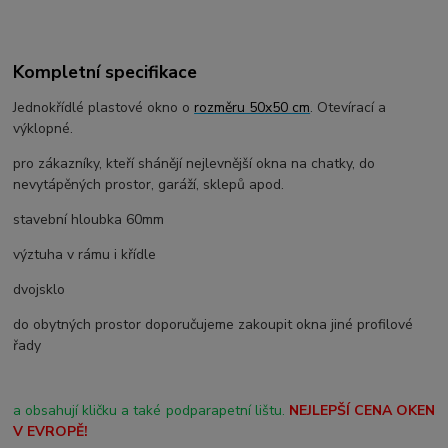
Kompletní specifikace
Jednokřídlé plastové okno o
rozměru 50x50 cm
. Otevírací a
výklopné.
pro zákazníky, kteří shánějí nejlevnější okna na chatky, do
nevytápěných prostor, garáží, sklepů apod.
stavební hloubka 60mm
výztuha v rámu i křídle
dvojsklo
do obytných prostor doporučujeme zakoupit okna jiné profilové
řady
a obsahují kličku a také podparapetní lištu.
NEJLEPŠÍ CENA OKEN
V EVROPĚ!