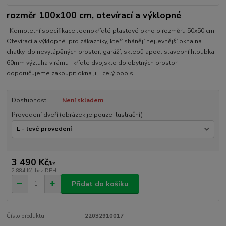
rozměr 100x100 cm, otevírací a výklopné
Kompletní specifikace Jednokřídlé plastové okno o rozměru 50x50 cm.
Otevírací a výklopné. pro zákazníky, kteří shánějí nejlevnější okna na
chatky, do nevytápěných prostor, garáží, sklepů apod. stavební hloubka
60mm výztuha v rámu i křídle dvojsklo do obytných prostor
doporučujeme zakoupit okna ji...
celý popis
Dostupnost
Není skladem
Provedení dveří (obrázek je pouze ilustrační)
3 490 Kč
/
ks
2 884 Kč
bez DPH
Přidat do košíku
Číslo produktu:
22032910017