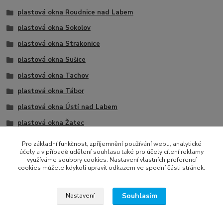
plastová okna Roudnice nad Labem
plastová okna Sokolov
plastová okna Strakonice
plastová okna Sušice
plastová okna Tachov
plastová okna Tábor
plastová okna Ústí nad Labem
plastová okna Žatec
jednokřídlá
Pro základní funkčnost, zpříjemnění používání webu, analytické
účely a v případě udělení souhlasu také pro účely cílení reklamy
1 křídlo
využíváme soubory cookies. Nastavení vlastních preferencí
cookies můžete kdykoli upravit odkazem ve spodní části stránek.
Souhlasím
Nastavení
Všechna práva vyhrazena © 2022