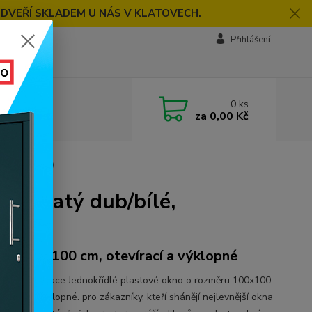
 DVEŘÍ SKLADEM U NÁS V KLATOVECH.
Přihlášení
0
ks
za
0,00 Kč
 PREMIUM 6000
é, zlatý dub/bílé,
ěr 100x100 cm, otevírací a výklopné
tní specifikace Jednokřídlé plastové okno o rozměru 100x100
vírací a výklopné. pro zákazníky, kteří shánějí nejlevnější okna