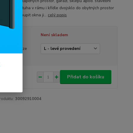
tky, do nevytápěných prostor, garáží, sklepů apod. stavební
a 60mm výztuha v rámu i křídle dvojsklo do obytných prostor
čujeme zakoupit okna ji...
celý popis
tupnost
Není skladem
vedení dveří
rázek je pouze
trační)
k
090 Kč
/
ks
Přidat do košíku
80 Kč
bez DPH
roduktu:
30092910004