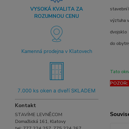
VYSOKÁ KVALITA ZA
stavební
ROZUMNOU CENU
výztuha v
dvojsklo
do obytný
Kamenná prodejna v Klatovech
Tato okna
POZOR: T
7
.000 ks oken a dveří SKLADEM
Kontakt
Souvise
STAVÍME LEVNĚ.COM
Domažlická 161, Klatovy
tel:
777 224 257, 775 224 267