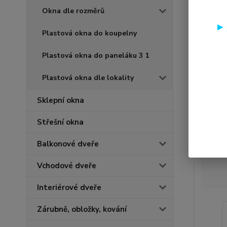
Okna dle rozměrů
Plastová okna do koupelny
Plastová okna do paneláku 3 1
Plastová okna dle lokality
Sklepní okna
Střešní okna
Balkonové dveře
Vchodové dveře
Interiérové dveře
Zárubně, obložky, kování