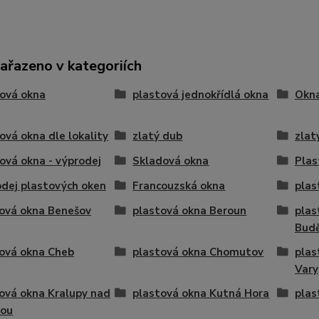
zařazeno v kategoriích
ová okna
plastová jednokřídlá okna
Okna
ová okna dle lokality
zlatý dub
zlat
ová okna - výprodej
Skladová okna
Plas
dej plastových oken
Francouzská okna
plas
ová okna Benešov
plastová okna Beroun
plas
Budě
ová okna Cheb
plastová okna Chomutov
plas
Vary
ová okna Kralupy nad
plastová okna Kutná Hora
plas
vou