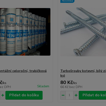
Novinka
ntážní celoroční, trubičková
Turbošrouby kotevní, bílý zi
ks)
č
80 Kč
/
ks
/
ks
Skladem
ez DPH
66 Kč
bez DPH
Přidat do košíku
Přidat do ko