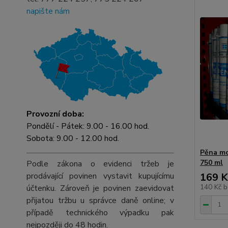
napište nám
Provozní doba:
Pondělí - Pátek: 9.00 - 16.00 hod.
Sobota: 9.00 - 12.00 hod.
Pěna mo
750 ml
Podle zákona o evidenci tržeb je
169 K
prodávající povinen vystavit kupujícímu
140 Kč
b
účtenku. Zároveň je povinen zaevidovat
přijatou tržbu u správce daně online; v
případě technického výpadku pak
nejpozději do 48 hodin.