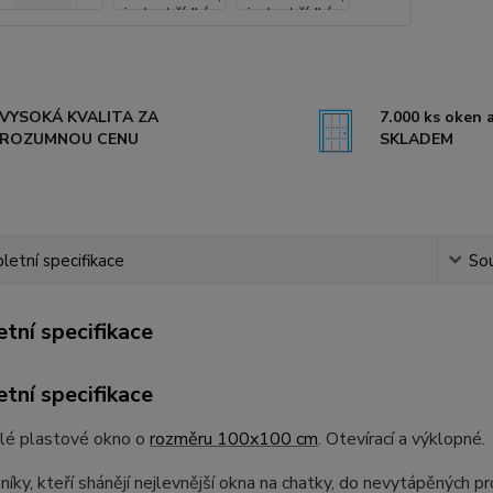
VYSOKÁ KVALITA ZA
7.000 ks oken a
ROZUMNOU CENU
SKLADEM
etní specifikace
Sou
tní specifikace
tní specifikace
dlé plastové okno o
rozměru 100x100 cm
. Otevírací a výklopné.
níky, kteří shánějí nejlevnější okna na chatky, do nevytápěných pr