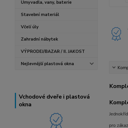
Umyvadla, vany, baterie
Stavební materiál
Včelí úly
Zahradní nábytek
VÝPRODEJ/BAZAR / II. JAKOST
Nejlevnější plastová okna
Kompl
Komple
Vchodové dveře i plastová
Komple
okna
Jednokří
pro zákaz