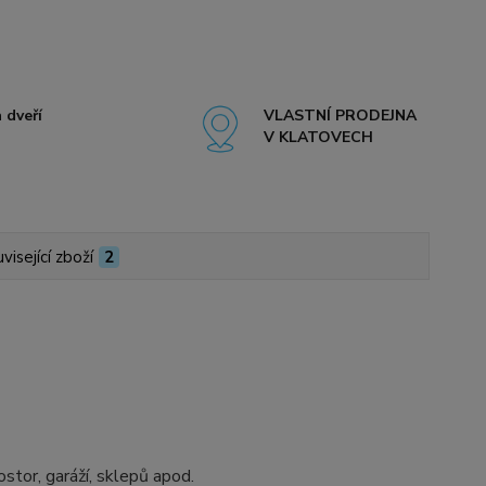
 dveří
VLASTNÍ PRODEJNA
V KLATOVECH
visející zboží
2
ostor, garáží, sklepů apod.