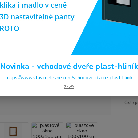
na cha
hloubk
doporu
Dos
Pro
(ob
ilus
Novinka - vchodové dveře plast-hliní
4 
https://www.stavimelevne.com/vchodove-dvere-plast-hlinik
3 3
Zavřít
Číslo p