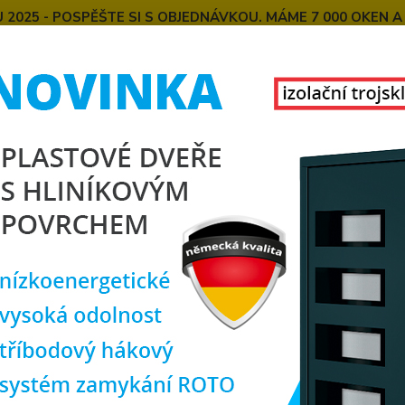
025 - POSPĚŠTE SI S OBJEDNÁVKOU. MÁME 7 000 OKEN A
E
MONTÁŽE OKEN OD NÁS
SPOKOJENÍ ZÁKAZNÍCI
U
KONTAKT
O NÁS
Hledat
lastová okna
plastové okno 100x100 cm, jednokřídlé, zlatý dub/bílé,
tové okno 100x100 cm, jednokřídl
MIUM 6000
rozm
Akce
TOP produkt
Doprava ZDARMA
Komple
cm. Ote