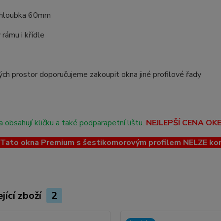
 hloubka 60mm
 rámu i křídle
ch prostor doporučujeme zakoupit okna jiné profilové řady
 obsahují kličku a také podparapetní lištu.
NEJLEPŠÍ CENA OK
ato okna Premium s šestikomorovým profilem NELZE kombin
jící zboží
2