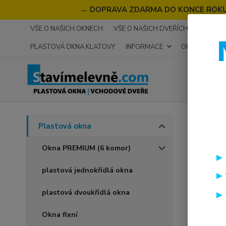
→
DOPRAVA ZDARMA DO KONCE ROKU 2
VŠE O NAŠICH OKNECH
VŠE O NAŠICH DVEŘÍCH
RECENZ
PLASTOVÁ OKNA KLATOVY
INFORMACE
OKNA NA MÍR
Úvod
P
Plastová okna
plas
Okna PREMIUM (6 komor)
PRE
plastová jednokřídlá okna
Novinka
plastová dvoukřídlá okna
Okna fixní