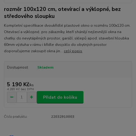
rozměr 100x120 cm, otevírací a výklopné, bez
středového sloupku
Kompletní specifikace dvoukřídlé plastové okno o rozměru 100x120 cm.
Otevírací a výklopné. pro zákazníky, kteří shánějí nejlevnější okna na
chatky, do nevytápěných prostor, garáží, sklepů apod. stavební hloubka
60mm výztuha v rámu i křídle dvojsklo do obytných prostor
doporučujeme zakoupit okna jin...
celý popis
Dostupnost
Skladem
5 190 Kč
/
ks
4 289 Kč
bez DPH
Přidat do košíku
Číslo produktu:
22032910003