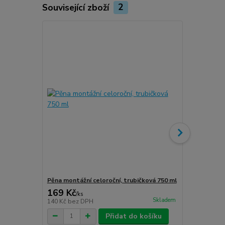
Související zboží
2
Novinka
Pěna montážní celoroční, trubičková 750 ml
Turbošrouby 
169 Kč
80 Kč
/
ks
/
ks
Skladem
140 Kč
bez DPH
66 Kč
bez D
Přidat do košíku