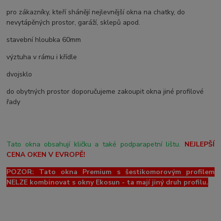
pro zákazníky, kteří shánějí nejlevnější okna na chatky, do
nevytápěných prostor, garáží, sklepů apod.
stavební hloubka 60mm
výztuha v rámu i křídle
dvojsklo
do obytných prostor doporučujeme zakoupit okna jiné profilové
řady
Tato okna obsahují kličku a také podparapetní lištu.
NEJLEPŠÍ
CENA OKEN V EVROPĚ!
POZOR: Tato okna Premium s šestikomorovým profilem
NELZE kombinovat s okny Ekosun - ta mají jiný druh profilu.