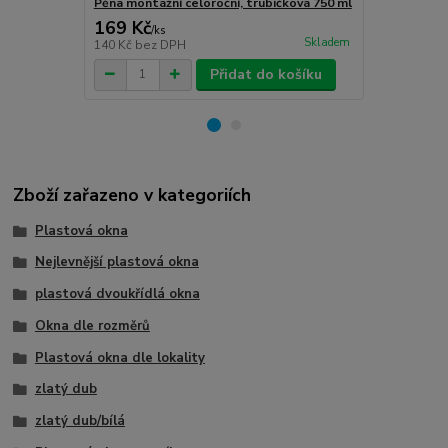
Pěna montážní celoroční, trubičková 750 ml
Turbošrouby 
169 Kč
80 Kč
/
ks
/
ks
Skladem
140 Kč
bez DPH
66 Kč
bez D
Přidat do košíku
Zboží zařazeno v kategoriích
Plastová okna
Nejlevnější plastová okna
plastová dvoukřídlá okna
Okna dle rozměrů
Plastová okna dle lokality
zlatý dub
zlatý dub/bílá