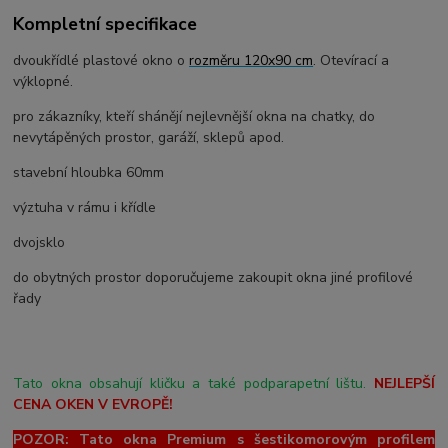
Kompletní specifikace
dvoukřídlé plastové okno o
rozměru 120x90 cm
. Otevírací a
výklopné.
pro zákazníky, kteří shánějí nejlevnější okna na chatky, do
nevytápěných prostor, garáží, sklepů apod.
stavební hloubka 60mm
výztuha v rámu i křídle
dvojsklo
do obytných prostor doporučujeme zakoupit okna jiné profilové
řady
Tato okna obsahují kličku a také podparapetní lištu.
NEJLEPŠÍ
CENA OKEN V EVROPĚ!
POZOR: Tato okna Premium s šestikomorovým profilem