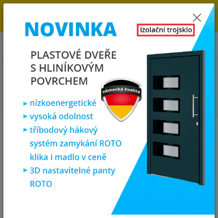
→
DOPRAVA ZDARMA DO KONCE ROKU 2025 - POSPĚŠTE SI S
OBJEDNÁVKOU. MÁME 7 000 OKEN A DVEŘÍ SKLADEM U NÁS V
KLATOVECH.
0
ks
za
0,00 Kč
Menu
Hledat
Úvod
Plastová okna
plastové okno 120x90 cm, dvoukřídlé, zlatý
dub/bílé, PREMIUM 6000
plastové okno 120x90 cm,
dvoukřídlé, zlatý dub/bílé,
PREMIUM 6000
Novinka
Akce
TOP produkt
Doprava ZDARMA