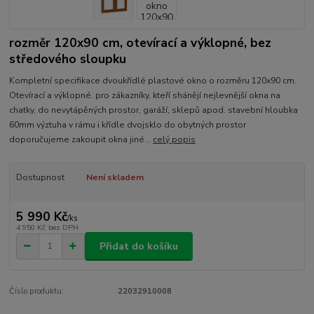
rozměr 120x90 cm, otevírací a výklopné, bez
středového sloupku
Kompletní specifikace dvoukřídlé plastové okno o rozměru 120x90 cm.
Otevírací a výklopné. pro zákazníky, kteří shánějí nejlevnější okna na
chatky, do nevytápěných prostor, garáží, sklepů apod. stavební hloubka
60mm výztuha v rámu i křídle dvojsklo do obytných prostor
doporučujeme zakoupit okna jiné...
celý popis
Dostupnost
Není skladem
5 990 Kč
/
ks
4 950 Kč
bez DPH
Přidat do košíku
Číslo produktu:
22032910008