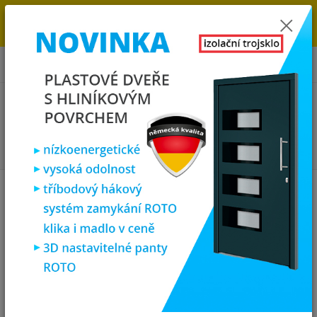
→
DOPRAVA ZDARMA DO KONCE ROKU 2025 - POSPĚŠTE SI S
OBJEDNÁVKOU. MÁME 7 000 OKEN A DVEŘÍ SKLADEM U NÁS V
KLATOVECH.
0
ks
za
0,00 Kč
Menu
Hledat
Úvod
Plastová okna
plastové okno 120x90 cm, jednokřídlé, antracit/bílé,
PREMIUM 7000
plastové okno 120x90 cm,
jednokřídlé, antracit/bílé,
PREMIUM 7000
Akce
TOP produkt
Doprava ZDARMA