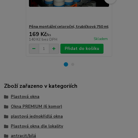
Pěna montážní celoroční, trubičková 750 ml
Turbošrouby 
169 Kč
80 Kč
/
ks
/
ks
Skladem
140 Kč
bez DPH
66 Kč
bez D
Přidat do košíku
Zboží zařazeno v kategoriích
Plastová okna
Okna PREMIUM (6 komor)
plastová jednokřídlá okna
Plastová okna dle lokality
antracit/bílá