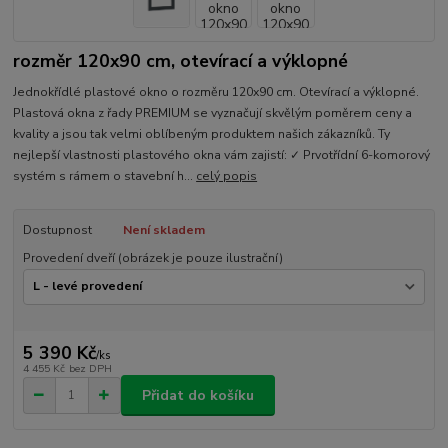
rozměr 120x90 cm, otevírací a výklopné
Jednokřídlé plastové okno o rozměru 120x90 cm. Otevírací a výklopné.
Plastová okna z řady PREMIUM se vyznačují skvělým poměrem ceny a
kvality a jsou tak velmi oblíbeným produktem našich zákazníků. Ty
nejlepší vlastnosti plastového okna vám zajistí: ✓ Prvotřídní 6-komorový
systém s rámem o stavební h...
celý popis
Dostupnost
Není skladem
Provedení dveří (obrázek je pouze ilustrační)
5 390 Kč
/
ks
4 455 Kč
bez DPH
Přidat do košíku