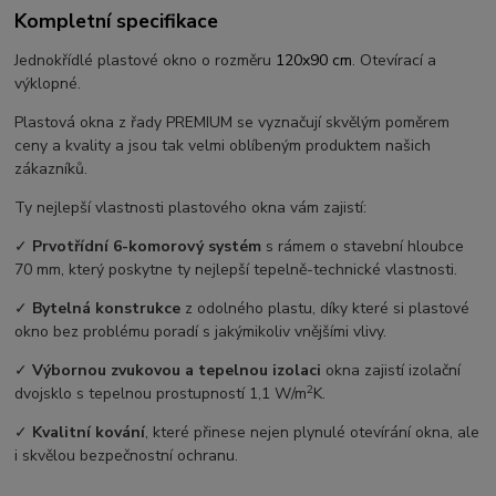
Kompletní specifikace
Jednokřídlé plastové okno o rozměru
120x90 cm
. Otevírací a
výklopné.
Plastová okna z řady PREMIUM se vyznačují skvělým poměrem
ceny a kvality a jsou tak velmi oblíbeným produktem našich
zákazníků.
Ty nejlepší vlastnosti plastového okna vám zajistí:
✓
Prvotřídní 6-komorový systém
s rámem o stavební hloubce
70 mm, který poskytne ty nejlepší tepelně-technické vlastnosti.
✓
Bytelná konstrukce
z odolného plastu, díky které si plastové
okno bez problému poradí s jakýmikoliv vnějšími vlivy.
✓
Výbornou zvukovou a tepelnou izolaci
okna zajistí izolační
2
dvojsklo s tepelnou prostupností 1,1 W/m
K.
✓
Kvalitní kování
, které přinese nejen plynulé otevírání okna, ale
i skvělou bezpečnostní ochranu.