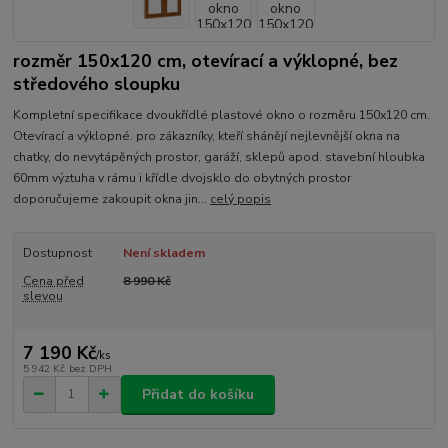
rozměr 150x120 cm, otevírací a výklopné, bez
středového sloupku
Kompletní specifikace dvoukřídlé plastové okno o rozměru 150x120 cm.
Otevírací a výklopné. pro zákazníky, kteří shánějí nejlevnější okna na
chatky, do nevytápěných prostor, garáží, sklepů apod. stavební hloubka
60mm výztuha v rámu i křídle dvojsklo do obytných prostor
doporučujeme zakoupit okna jin...
celý popis
Dostupnost
Není skladem
Cena před
8 990 Kč
slevou
7 190 Kč
/
ks
5 942 Kč
bez DPH
Přidat do košíku