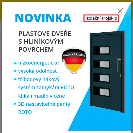
→
DOPRAVA ZDARMA DO KONCE ROKU 2025 - POSPĚŠTE SI S
OBJEDNÁVKOU. MÁME 7 000 OKEN A DVEŘÍ SKLADEM U NÁS V
KLATOVECH.
0
ks
za
0,00 Kč
Menu
Hledat
Úvod
Plastová okna
plastové okno 150x120 cm, dvoukřídlé, zlatý
dub/bílé, PREMIUM 6000
plastové okno 150x120 cm,
dvoukřídlé, zlatý dub/bílé,
PREMIUM 6000
Novinka
Akce
TOP produkt
Doprava ZDARMA