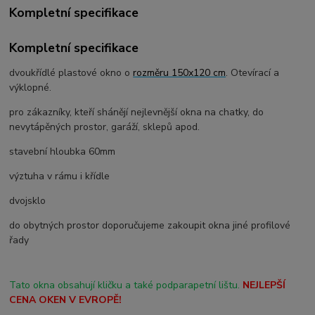
Kompletní specifikace
Kompletní specifikace
dvoukřídlé plastové okno o
rozměru 150x120 cm
. Otevírací a
výklopné.
pro zákazníky, kteří shánějí nejlevnější okna na chatky, do
nevytápěných prostor, garáží, sklepů apod.
stavební hloubka 60mm
výztuha v rámu i křídle
dvojsklo
do obytných prostor doporučujeme zakoupit okna jiné profilové
řady
Tato okna obsahují kličku a také podparapetní lištu.
NEJLEPŠÍ
CENA OKEN V EVROPĚ!