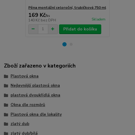
Pěna montážní celoroční, trubičková 750 ml
Turbošrouby 
169 Kč
80 Kč
/
ks
/
ks
Skladem
140 Kč
bez DPH
66 Kč
bez D
Přidat do košíku
Zboží zařazeno v kategoriích
Plastová okna
Nejlevnější plastová okna
plastová dvoukřídlá okna
Okna dle rozměrů
Plastová okna dle lokality
zlatý dub
zlatý dub/bílá