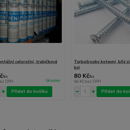
ntážní celoroční, trubičková
Turbošrouby kotevní, bílý zi
ks)
č
80 Kč
/
ks
/
ks
Skladem
ez DPH
66 Kč
bez DPH
Přidat do košíku
Přidat do ko