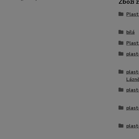
Zboží 
Plast
bílá
Plast
plast
plast
Lázn
plast
plast
plast