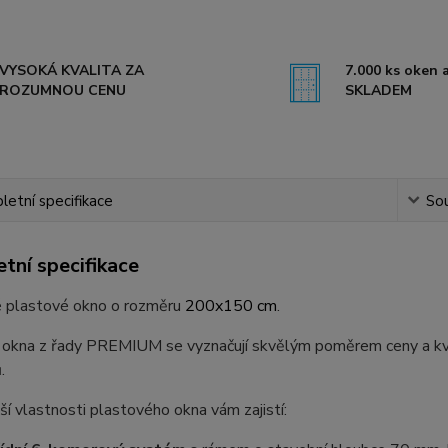
VYSOKÁ KVALITA ZA
7.000 ks oken a
ROZUMNOU CENU
SKLADEM
etní specifikace
Sou
tní specifikace
lé plastové okno o rozměru
200x150 cm
.
 okna z řady PREMIUM se vyznačují skvělým poměrem ceny a kval
.
ší vlastnosti plastového okna vám zajistí: