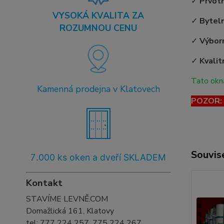
✓
Prvot
VYSOKÁ KVALITA ZA
✓
Bytel
ROZUMNOU CENU
✓
Výborn
✓
Kvalit
Tato okna
Kamenná prodejna v Klatovech
POZOR: T
Souvise
7
.000 ks oken a dveří SKLADEM
Kontakt
STAVÍME LEVNĚ.COM
Domažlická 161, Klatovy
tel:
777 224 257, 775 224 267