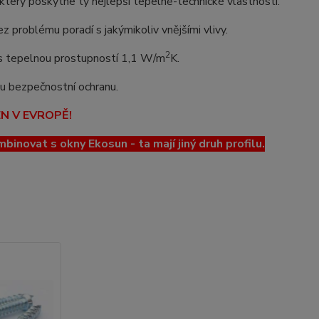
erý poskytne ty nejlepší tepelně-technické vlastnosti.
z problému poradí s jakýmikoliv vnějšími vlivy.
2
o s tepelnou prostupností 1,1 W/m
K.
lou bezpečnostní ochranu.
EN V EVROPĚ!
ovat s okny Ekosun - ta mají jiný druh profilu.