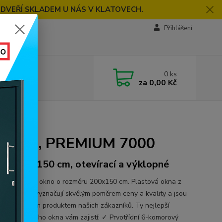
 DVEŘÍ SKLADEM U NÁS V KLATOVECH.
Přihlášení
0
ks
za
0,00 Kč
0
lé, bílé, PREMIUM 7000
ěr 180x150 cm, otevírací a výklopné
ídlé plastové okno o rozměru 200x150 cm. Plastová okna z
REMIUM se vyznačují skvělým poměrem ceny a kvality a jsou
lmi oblíbeným produktem našich zákazníků. Ty nejlepší
osti plastového okna vám zajistí: ✓ Prvotřídní 6-komorový