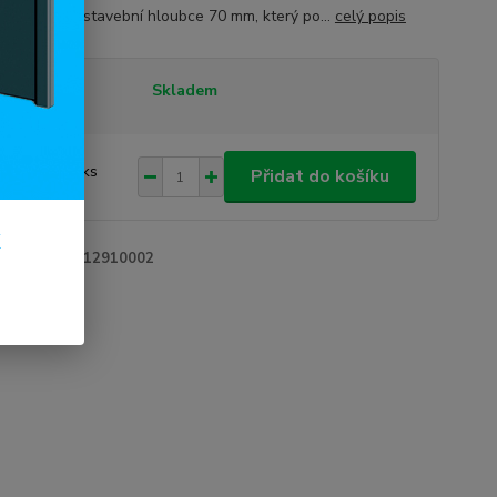
 s rámem o stavební hloubce 70 mm, který po...
celý popis
tupnost
Skladem
 990 Kč
/
ks
Přidat do košíku
09 Kč
bez DPH
k
roduktu:
10112910002