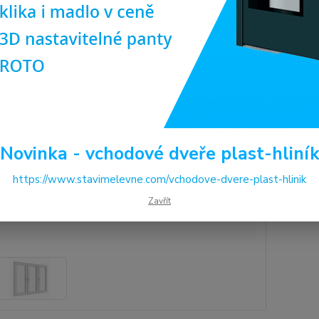
systém
Dos
11
9 9
Novinka - vchodové dveře plast-hliní
Číslo p
https://www.stavimelevne.com/vchodove-dvere-plast-hlinik
Zavřít