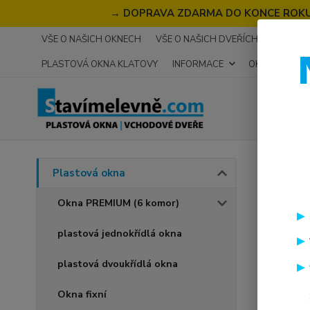
→
DOPRAVA ZDARMA DO KONCE ROKU 2
VŠE O NAŠICH OKNECH
VŠE O NAŠICH DVEŘÍCH
RECENZ
PLASTOVÁ OKNA KLATOVY
INFORMACE
OKNA NA MÍR
Úvod
P
Plastová okna
plas
Okna PREMIUM (6 komor)
plastová jednokřídlá okna
Akce
plastová dvoukřídlá okna
Okna fixní