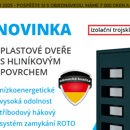
025 - POSPĚŠTE SI S OBJEDNÁVKOU. MÁME 7 000 OKEN A
E
MONTÁŽE OKEN OD NÁS
SPOKOJENÍ ZÁKAZNÍCI
U
KONTAKT
O NÁS
Hledat
lastová okna
plastové okno 180x150 cm, trojkřídlé, bílé, PREMIUM 700
tové okno 180x150 cm, trojkříd
rozm
TOP produkt
Doprava ZDARMA
Trojkř
řady P
tak ve
vlastn