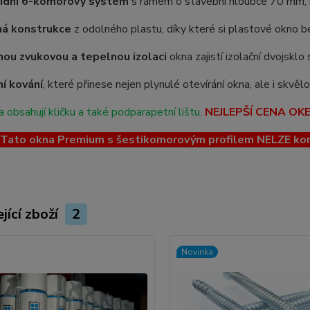
řídní 6-komorový systém
s rámem o stavební hloubce 70 mm, kt
ná konstrukce
z odolného plastu, díky které si plastové okno be
ou zvukovou a tepelnou izolaci
okna zajistí izolační dvojskl
ní kování
, které přinese nejen plynulé otevírání okna, ale i skvě
 obsahují kličku a také podparapetní lištu.
NEJLEPŠÍ CENA OK
ato okna Premium s šestikomorovým profilem NELZE kombin
jící zboží
2
Novinka