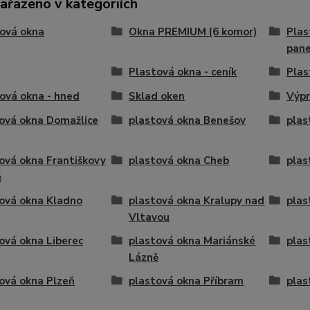
zařazeno v kategoriích
ová okna
Okna PREMIUM (6 komor)
Plas
pane
Plastová okna - ceník
Plas
ová okna - hned
Sklad oken
Výpr
ová okna Domažlice
plastová okna Benešov
plas
ová okna Františkovy
plastová okna Cheb
plas
ě
ová okna Kladno
plastová okna Kralupy nad
plas
Vltavou
ová okna Liberec
plastová okna Mariánské
plas
Lázně
ová okna Plzeň
plastová okna Příbram
plas