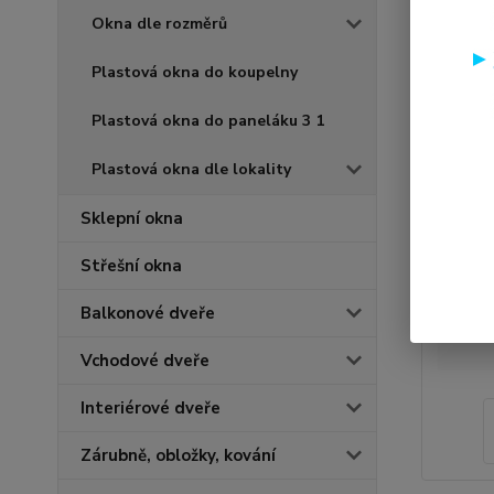
Okna dle rozměrů
Plastová okna do koupelny
Plastová okna do paneláku 3 1
Plastová okna dle lokality
Sklepní okna
Střešní okna
Balkonové dveře
Vchodové dveře
Interiérové dveře
Zárubně, obložky, kování