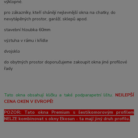
výklopné.
pro zákazníky, kteří shánějí nejlevnější okna na chatky, do
nevytápěných prostor, garáží, sklepů apod.
stavební hloubka 60mm
výztuha v rámu i křídle
dvojsklo
do obytných prostor doporučujeme zakoupit okna jiné profilové
řady
Tato okna obsahují kličku a také podparapetní lištu.
NEJLEPŠÍ
CENA OKEN V EVROPĚ!
POZOR: Tato okna Premium s šestikomorovým profilem
NELZE kombinovat s okny Ekosun - ta mají jiný druh profilu.