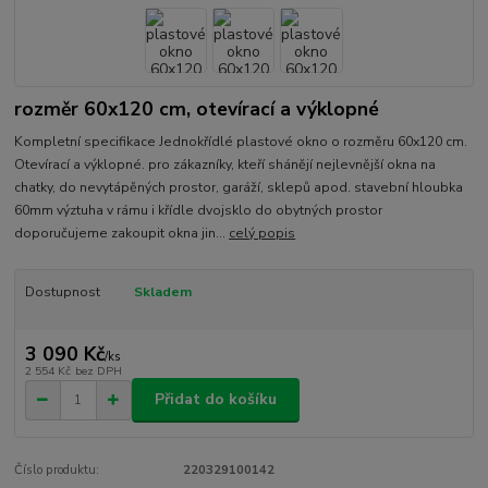
rozměr 60x120 cm, otevírací a výklopné
Kompletní specifikace Jednokřídlé plastové okno o rozměru 60x120 cm.
Otevírací a výklopné. pro zákazníky, kteří shánějí nejlevnější okna na
chatky, do nevytápěných prostor, garáží, sklepů apod. stavební hloubka
60mm výztuha v rámu i křídle dvojsklo do obytných prostor
doporučujeme zakoupit okna jin...
celý popis
Dostupnost
Skladem
3 090 Kč
/
ks
2 554 Kč
bez DPH
Přidat do košíku
Číslo produktu:
220329100142