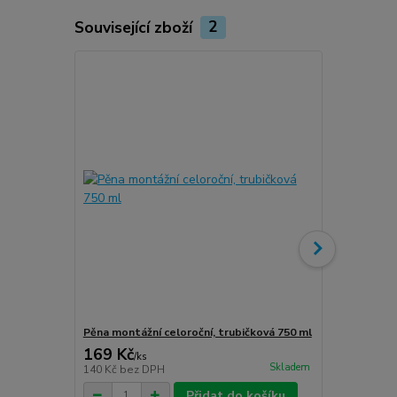
Související zboží
2
Novinka
Pěna montážní celoroční, trubičková 750 ml
Turbošrouby 
169 Kč
80 Kč
/
ks
/
ks
Skladem
140 Kč
bez DPH
66 Kč
bez D
Přidat do košíku