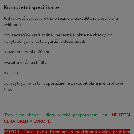
Kompletní specifikace
Jednokřídlé plastové okno o
rozměru 60x120 cm
. Otevírací a
výklopné.
pro zákazníky, kteří shánějí nejlevnější okna na chatky, do
nevytápěných prostor, garáží, sklepů apod.
stavební hloubka 60mm
výztuha v rámu i křídle
dvojsklo
do obytných prostor doporučujeme zakoupit okna jiné profilové
řady
Tato okna obsahují kličku a také podparapetní lištu.
NEJLEPŠÍ
CENA OKEN V EVROPĚ!
POZOR: Tato okna Premium s šestikomorovým profilem