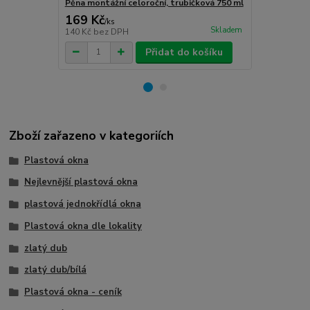
Pěna montážní celoroční, trubičková 750 ml
Turbošrouby 
169 Kč
80 Kč
/
ks
/
ks
Skladem
140 Kč
bez DPH
66 Kč
bez D
Přidat do košíku
Zboží zařazeno v kategoriích
Plastová okna
Nejlevnější plastová okna
plastová jednokřídlá okna
Plastová okna dle lokality
zlatý dub
zlatý dub/bílá
Plastová okna - ceník