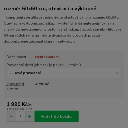
rozměr 60x60 cm, otevírací a výklopné
Kompletní specifikace Jednokřídlé plastové okno o rozměru 60x60 cm.
Otevírací a výklopné. pro zákazníky, kteří shánějí nejlevnější okna na
chatky, do nevytápěných prostor, garáží, sklepů apod. stavební hloubka
60mm výztuha v rámu i křídle dvojsklo do obytných prostor
doporučujeme zakoupit okna ji...
celý popis
Dostupnost
Není skladem
Provedení dveří (obrázek je pouze ilustrační)
Cena před
4 790 Kč
slevou
1 990 Kč
/
ks
1 645 Kč
bez DPH
Přidat do košíku