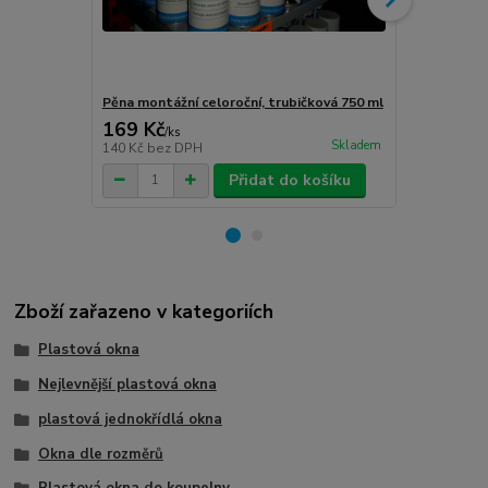
Pěna montážní celoroční, trubičková 750 ml
Turbošrouby 
169 Kč
80 Kč
/
ks
/
ks
Skladem
140 Kč
bez DPH
66 Kč
bez D
Přidat do košíku
Zboží zařazeno v kategoriích
Plastová okna
Nejlevnější plastová okna
plastová jednokřídlá okna
Okna dle rozměrů