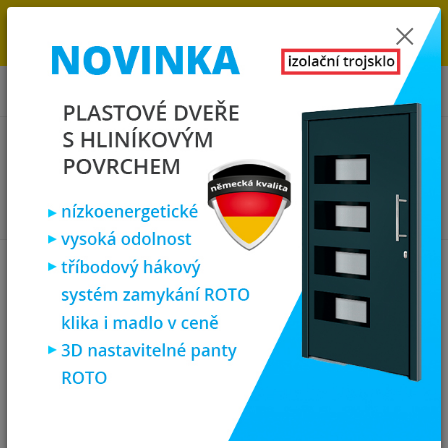
→
DOPRAVA ZDARMA DO KONCE ROKU 2025 - POSPĚŠTE SI S
OBJEDNÁVKOU. MÁME 7 000 OKEN A DVEŘÍ SKLADEM U NÁS V
KLATOVECH.
0
ks
za
0,00 Kč
Menu
Hledat
Úvod
Plastová okna
plastové okno 60x60 cm, jednokřídlé, bílé, PREMIUM
6000
plastové okno 60x60 cm,
jednokřídlé, bílé, PREMIUM 6000
Novinka
Akce
TOP produkt
Doprava ZDARMA