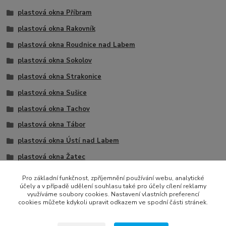
plastová okna Příbram
plastová okna Rakovník
plastová okna Roudnice nad Labem
plastová okna Sokolov
plastová okna Strakonice
plastová okna Sušice
plastová okna Tachov
plastová okna Tábor
plastová okna Ústí nad Labem
plastová okna Žatec
jednokřídlá
Pro základní funkčnost, zpříjemnění používání webu, analytické
účely a v případě udělení souhlasu také pro účely cílení reklamy
1 křídlo
využíváme soubory cookies. Nastavení vlastních preferencí
cookies můžete kdykoli upravit odkazem ve spodní části stránek.