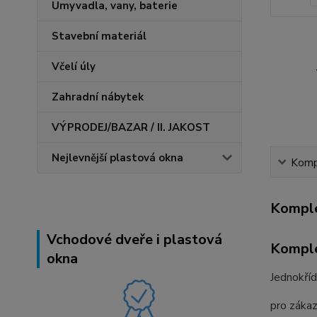
Umyvadla, vany, baterie
Stavební materiál
Včelí úly
Zahradní nábytek
VÝPRODEJ/BAZAR / II. JAKOST
Nejlevnější plastová okna
Kompl
Komple
Vchodové dveře i plastová
Komple
okna
Jednokří
pro zákaz