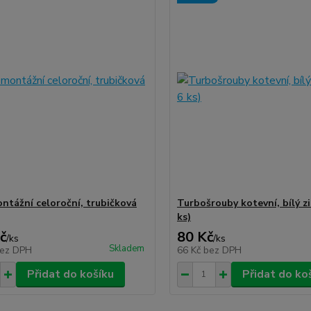
ntážní celoroční, trubičková
Turbošrouby kotevní, bílý zi
ks)
č
80 Kč
/
ks
/
ks
Skladem
ez DPH
66 Kč
bez DPH
Přidat do košíku
Přidat do ko