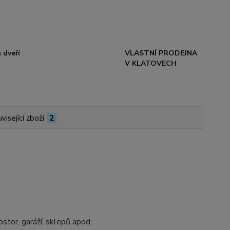
 dveří
VLASTNÍ PRODEJNA
V KLATOVECH
visející zboží
2
ostor, garáží, sklepů apod.