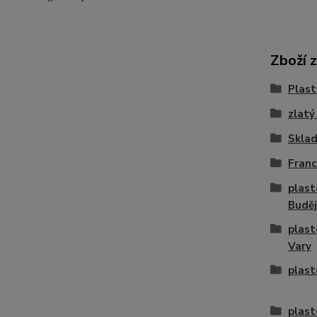
Zboží 
Plast
zlatý
Skla
Franc
plast
Buděj
plast
Vary
plast
plast