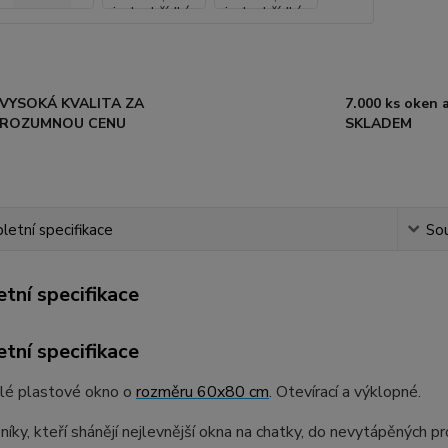
VYSOKÁ KVALITA ZA
7.000 ks oken a
ROZUMNOU CENU
SKLADEM
etní specifikace
Sou
tní specifikace
tní specifikace
dlé plastové okno o
rozměru 60x80 cm
. Otevírací a výklopné.
níky, kteří shánějí nejlevnější okna na chatky, do nevytápěných pr