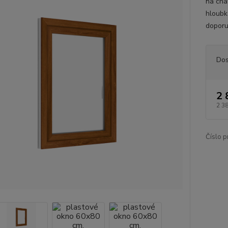
na cha
hloubk
doporu
Dos
2 
2 3
Číslo p