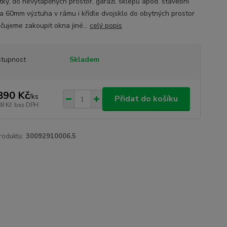
tky, do nevytápěných prostor, garáží, sklepů apod. stavební
a 60mm výztuha v rámu i křídle dvojsklo do obytných prostor
čujeme zakoupit okna jiné...
celý popis
tupnost
Skladem
890 Kč
/
ks
Přidat do košíku
88 Kč
bez DPH
roduktu:
30092910006.5