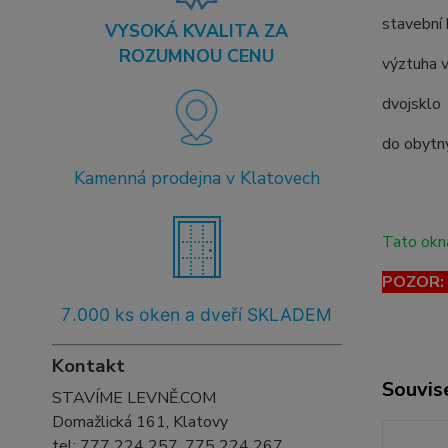
stavební
VYSOKÁ KVALITA ZA
ROZUMNOU CENU
výztuha v
dvojsklo
do obytný
Kamenná prodejna v Klatovech
Tato okna
POZOR: T
7
.000 ks oken a dveří SKLADEM
Kontakt
Souvise
STAVÍME LEVNĚ.COM
Domažlická 161, Klatovy
tel:
777 224 257, 775 224 267