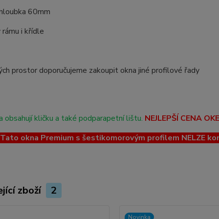
 hloubka 60mm
 rámu i křídle
ch prostor doporučujeme zakoupit okna jiné profilové řady
 obsahují kličku a také podparapetní lištu.
NEJLEPŠÍ CENA OK
ato okna Premium s šestikomorovým profilem NELZE kombin
jící zboží
2
Novinka