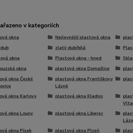
zařazeno v kategoriích
ová okna
Nejlevnější plastová okna
plas
 dub
zlatý dub/bílá
Plas
dová okna
Plastová okna - hned
Skla
ouzská okna
plastová okna Domažlice
plas
ová okna České
plastová okna Františkovy
plas
ovice
Lázně
ová okna Karlovy
plastová okna Kladno
plas
Vlta
ová okna Louny
plastová okna Liberec
plas
Láz
ová okna Písek
plastová okna Plzeň
plas