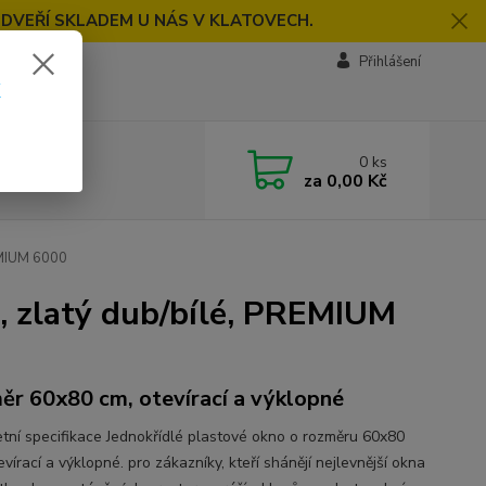
 DVEŘÍ SKLADEM U NÁS V KLATOVECH.
Přihlášení
k
0
ks
za
0,00 Kč
EMIUM 6000
, zlatý dub/bílé, PREMIUM
ěr 60x80 cm, otevírací a výklopné
tní specifikace Jednokřídlé plastové okno o rozměru 60x80
vírací a výklopné. pro zákazníky, kteří shánějí nejlevnější okna