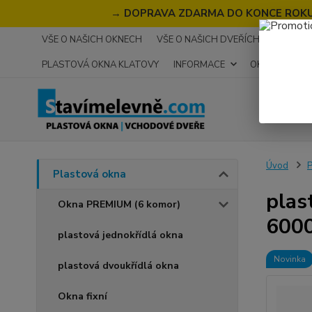
→
DOPRAVA ZDARMA DO KONCE ROKU 2
VŠE O NAŠICH OKNECH
VŠE O NAŠICH DVEŘÍCH
RECENZ
PLASTOVÁ OKNA KLATOVY
INFORMACE
OKNA NA MÍR
Úvod
P
Plastová okna
plas
Okna PREMIUM (6 komor)
600
plastová jednokřídlá okna
Novinka
plastová dvoukřídlá okna
Okna fixní