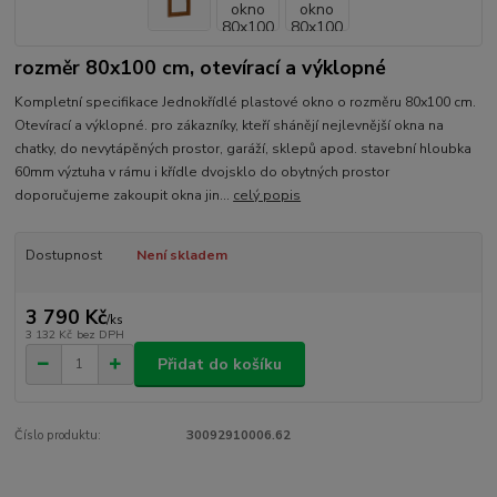
rozměr 80x100 cm, otevírací a výklopné
Kompletní specifikace Jednokřídlé plastové okno o rozměru 80x100 cm.
Otevírací a výklopné. pro zákazníky, kteří shánějí nejlevnější okna na
chatky, do nevytápěných prostor, garáží, sklepů apod. stavební hloubka
60mm výztuha v rámu i křídle dvojsklo do obytných prostor
doporučujeme zakoupit okna jin...
celý popis
Dostupnost
Není skladem
3 790 Kč
/
ks
3 132 Kč
bez DPH
Přidat do košíku
Číslo produktu:
30092910006.62