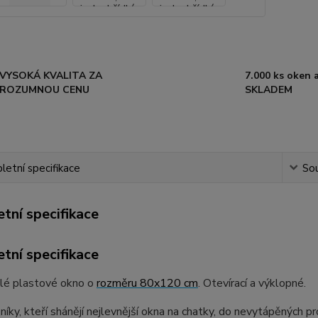
VYSOKÁ KVALITA ZA
7.000 ks oken a
ROZUMNOU CENU
SKLADEM
etní specifikace
Sou
tní specifikace
tní specifikace
dlé plastové okno o
rozměru 80x120 cm
. Otevírací a výklopné.
níky, kteří shánějí nejlevnější okna na chatky, do nevytápěných pr