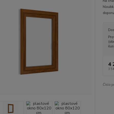
na cha
hloubk
doporu
Dos
Pro
(ob
ilus
4 
3 5
Číslo p