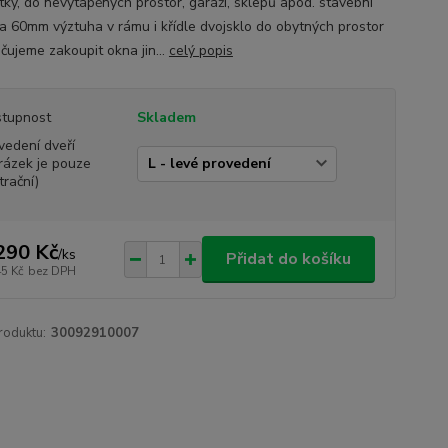
tky, do nevytápěných prostor, garáží, sklepů apod. stavební
a 60mm výztuha v rámu i křídle dvojsklo do obytných prostor
čujeme zakoupit okna jin...
celý popis
tupnost
Skladem
vedení dveří
rázek je pouze
trační)
290 Kč
/
ks
Přidat do košíku
45 Kč
bez DPH
roduktu:
30092910007