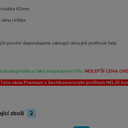
 hloubka 60mm
 rámu i křídle
ch prostor doporučujeme zakoupit okna jiné profilové řady
 obsahují kličku a také podparapetní lištu.
NEJLEPŠÍ CENA OK
ato okna Premium s šestikomorovým profilem NELZE kombin
jící zboží
2