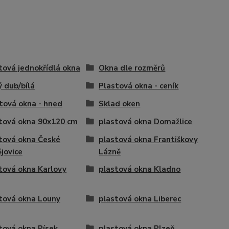
tová jednokřídlá okna
Okna dle rozměrů
ý dub/bílá
Plastová okna - ceník
tová okna - hned
Sklad oken
tová okna 90x120 cm
plastová okna Domažlice
tová okna České
plastová okna Františkovy
jovice
Lázně
tová okna Karlovy
plastová okna Kladno
tová okna Louny
plastová okna Liberec
tová okna Písek
plastová okna Plzeň