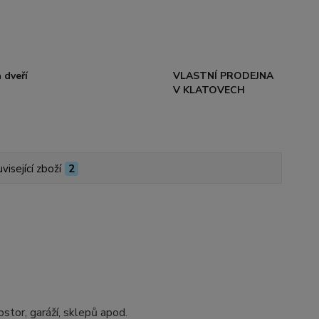
 dveří
VLASTNÍ PRODEJNA
V KLATOVECH
visející zboží
2
ostor, garáží, sklepů apod.