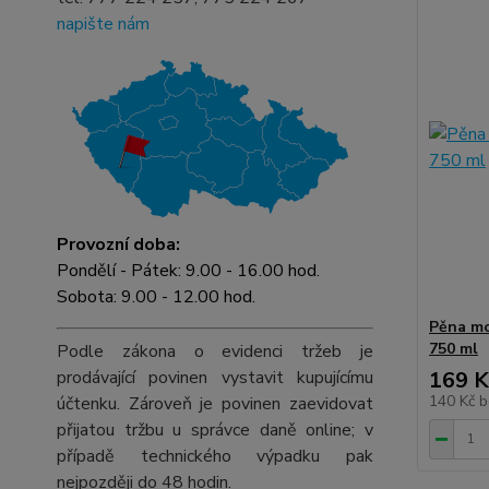
napište nám
Provozní doba:
Pondělí - Pátek: 9.00 - 16.00 hod.
Sobota: 9.00 - 12.00 hod.
Pěna mo
750 ml
Podle zákona o evidenci tržeb je
169 K
prodávající povinen vystavit kupujícímu
140 Kč
b
účtenku. Zároveň je povinen zaevidovat
přijatou tržbu u správce daně online; v
případě technického výpadku pak
nejpozději do 48 hodin.