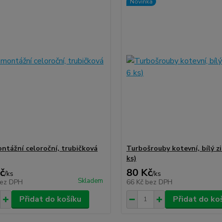
Novinka
ntážní celoroční, trubičková
Turbošrouby kotevní, bílý zi
ks)
č
80 Kč
/
ks
/
ks
Skladem
ez DPH
66 Kč
bez DPH
Přidat do košíku
Přidat do ko