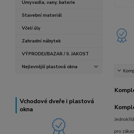
Umyvadla, vany, baterie
Stavební materiál
Včelí úly
Zahradní nábytek
VÝPRODEJ/BAZAR / II. JAKOST
Nejlevnější plastová okna
Kompl
Komple
Vchodové dveře i plastová
Komple
okna
Jednokří
pro zákaz