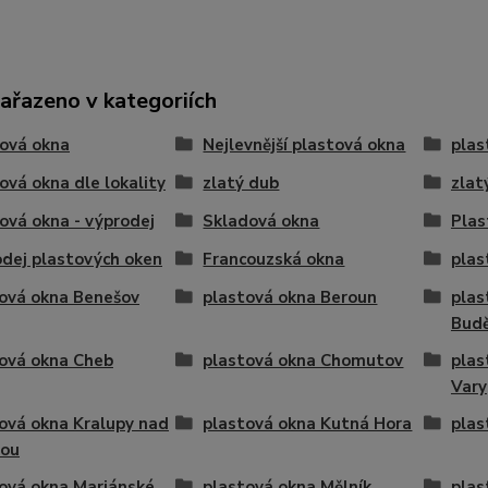
zařazeno v kategoriích
ová okna
Nejlevnější plastová okna
plas
ová okna dle lokality
zlatý dub
zlat
ová okna - výprodej
Skladová okna
Plas
dej plastových oken
Francouzská okna
plas
ová okna Benešov
plastová okna Beroun
plas
Budě
ová okna Cheb
plastová okna Chomutov
plas
Vary
ová okna Kralupy nad
plastová okna Kutná Hora
plas
vou
ová okna Mariánské
plastová okna Mělník
plas