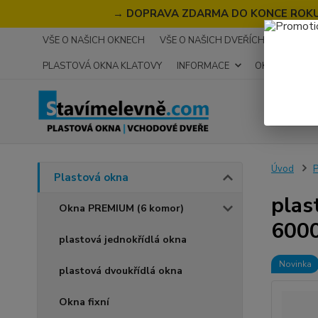
→
DOPRAVA ZDARMA DO KONCE ROKU 2
VŠE O NAŠICH OKNECH
VŠE O NAŠICH DVEŘÍCH
RECENZ
PLASTOVÁ OKNA KLATOVY
INFORMACE
OKNA NA MÍR
Úvod
P
Plastová okna
plas
Okna PREMIUM (6 komor)
600
plastová jednokřídlá okna
Novinka
plastová dvoukřídlá okna
Okna fixní