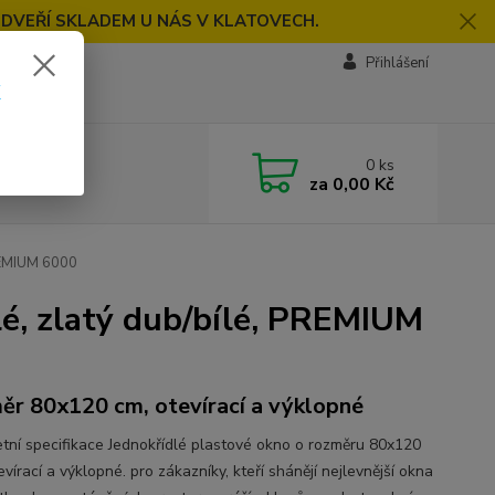
 DVEŘÍ SKLADEM U NÁS V KLATOVECH.
Přihlášení
k
0
ks
za
0,00 Kč
PREMIUM 6000
lé, zlatý dub/bílé, PREMIUM
ěr 80x120 cm, otevírací a výklopné
tní specifikace Jednokřídlé plastové okno o rozměru 80x120
vírací a výklopné. pro zákazníky, kteří shánějí nejlevnější okna