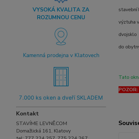
VYSOKÁ KVALITA ZA
stavební
ROZUMNOU CENU
výztuha v
dvojsklo
do obytný
Kamenná prodejna v Klatovech
Tato okna
POZOR: T
7
.000 ks oken a dveří SKLADEM
Kontakt
Souvise
STAVÍME LEVNĚ.COM
Domažlická 161, Klatovy
tel:
777 224 257, 775 224 267