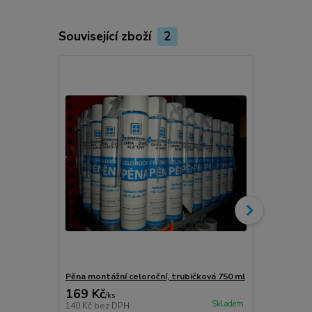
Související zboží
2
Novinka
Pěna montážní celoroční, trubičková 750 ml
Turbošrouby 
169 Kč
80 Kč
/
ks
/
ks
Skladem
140 Kč
bez DPH
66 Kč
bez D