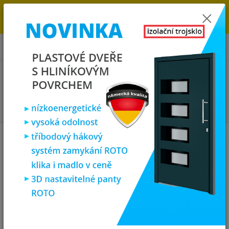
→
DOPRAVA ZDARMA DO KONCE ROKU 2025 - POSPĚŠTE SI S
OBJEDNÁVKOU. MÁME 7 000 OKEN A DVEŘÍ SKLADEM U NÁS V
KLATOVECH.
0
ks
za
0,00 Kč
Menu
Hledat
Úvod
Plastová okna
plastové okno 90x60 cm, jednokřídlé, bílé, PREMIUM
6000
plastové okno 90x60 cm,
jednokřídlé, bílé, PREMIUM 6000
Akce
TOP produkt
Doprava ZDARMA