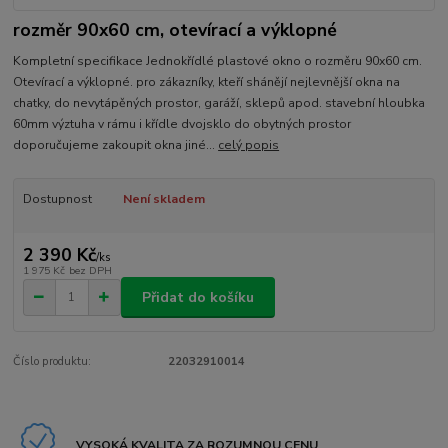
rozměr 90x60 cm, otevírací a výklopné
Kompletní specifikace Jednokřídlé plastové okno o rozměru 90x60 cm.
Otevírací a výklopné. pro zákazníky, kteří shánějí nejlevnější okna na
chatky, do nevytápěných prostor, garáží, sklepů apod. stavební hloubka
60mm výztuha v rámu i křídle dvojsklo do obytných prostor
doporučujeme zakoupit okna jiné...
celý popis
Dostupnost
Není skladem
2 390 Kč
/
ks
1 975 Kč
bez DPH
Přidat do košíku
Číslo produktu:
22032910014
VYSOKÁ KVALITA ZA ROZUMNOU CENU