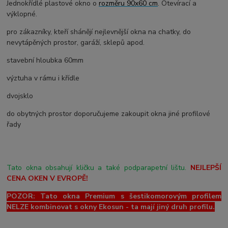
Jednokřídlé plastové okno o
rozměru 90x60 cm
. Otevírací a
výklopné.
pro zákazníky, kteří shánějí nejlevnější okna na chatky, do
nevytápěných prostor, garáží, sklepů apod.
stavební hloubka 60mm
výztuha v rámu i křídle
dvojsklo
do obytných prostor doporučujeme zakoupit okna jiné profilové
řady
Tato okna obsahují kličku a také podparapetní lištu.
NEJLEPŠÍ
CENA OKEN V EVROPĚ!
POZOR: Tato okna Premium s šestikomorovým profilem
NELZE kombinovat s okny Ekosun - ta mají jiný druh profilu.