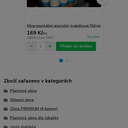
Pěna montážní celoroční, trubičková 750 ml
Turbošrouby 
169 Kč
80 Kč
/
ks
/
ks
Skladem
140 Kč
bez DPH
66 Kč
bez D
Přidat do košíku
Zboží zařazeno v kategoriích
Plastová okna
Sklepní okna
Okna PREMIUM (6 komor)
Plastová okna dle lokality
zlatý dub/bílá