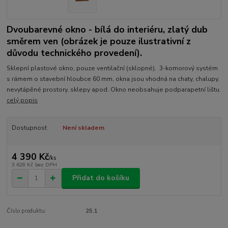
Dvoubarevné okno - bílá do interiéru, zlatý dub
směrem ven (obrázek je pouze ilustrativní z
důvodu technického provedení).
Sklepní plastové okno, pouze ventilační (sklopné). 3-komorový systém
s rámem o stavební hloubce 60 mm, okna jsou vhodná na chaty, chalupy,
nevytápěné prostory, sklepy apod. Okno neobsahuje podparapetní lištu.
celý popis
Dostupnost
Není skladem
4 390 Kč
/
ks
3 628 Kč
bez DPH
Přidat do košíku
Číslo produktu:
25.1