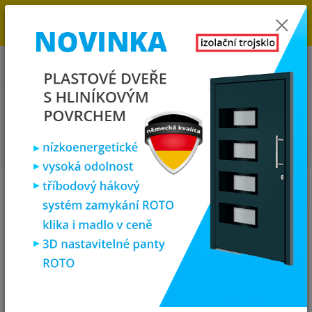
→
DOPRAVA ZDARMA DO KONCE ROKU 2025 - POSPĚŠTE SI S
OBJEDNÁVKOU. MÁME 7 000 OKEN A DVEŘÍ SKLADEM U NÁS V
KLATOVECH.
0
ks
za
0,00 Kč
Menu
Hledat
Úvod
Plastová okna
plastové okno sklepní 150x50cm, sklopné, zlatý
dub/bílá, PREMIUM 7000
plastové okno sklepní 150x50cm,
sklopné, zlatý dub/bílá, PREMIUM
7000
Novinka
Doprava ZDARMA