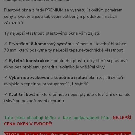
Plastová okna z řady PREMIUM se vyznačují skvělým poměrem
ceny a kvality a jsou tak velmi oblíbeným produktem našich
zákazníků.
Ty nejlepší vlastnosti plastového okna vám zajistí:
✓
Prvotřídní 6-komorový systém
s rámem o stavební hloubce
70 mm, který poskytne ty nejlepší tepelně-technické vlastnosti.
✓
Bytelná konstrukce
z odolného plastu, díky které si plastové
okno bez problému poradí s jakýmikoliv vnějšími vlivy.
✓
Výbornou zvukovou a tepelnou izolaci
okna zajistí izolační
2
dvojsklo s tepelnou prostupností 1,1 W/m
K.
✓
Kvalitní kování
, které přinese nejen plynulé otevírání okna, ale
i skvělou bezpečnostní ochranu.
Tato okna obsahují kličku a také podparapetní lištu.
NEJLEPŠÍ
CENA OKEN V EVROPĚ!
POZOR: Tato okna Premium s šestikomorovým profilem