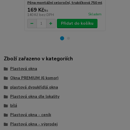
Pěna montážní celoroční, trubičková 750 ml
Turbošrouby 
169 Kč
80 Kč
/
ks
/
ks
Skladem
140 Kč
bez DPH
66 Kč
bez D
Přidat do košíku
Zboží zařazeno v kategoriích
Plastová okna
Okna PREMIUM (6 komor)
plastová dvoukřídlá okna
Plastová okna dle lokality
bílá
Plastová okna - ceník
Plastová okna - výprodej