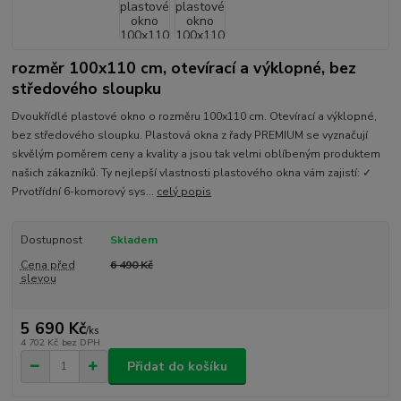
rozměr 100x110 cm, otevírací a výklopné, bez
středového sloupku
Dvoukřídlé plastové okno o rozměru 100x110 cm. Otevírací a výklopné,
bez středového sloupku. Plastová okna z řady PREMIUM se vyznačují
skvělým poměrem ceny a kvality a jsou tak velmi oblíbeným produktem
našich zákazníků. Ty nejlepší vlastnosti plastového okna vám zajistí: ✓
Prvotřídní 6-komorový sys...
celý popis
Dostupnost
Skladem
Cena před
6 490 Kč
slevou
5 690 Kč
/
ks
4 702 Kč
bez DPH
Přidat do košíku