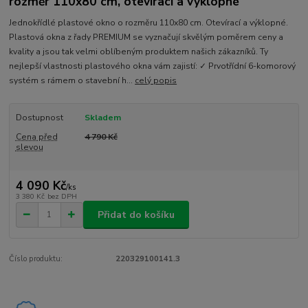
rozměr 110x80 cm, otevírací a výklopné
Jednokřídlé plastové okno o rozměru 110x80 cm. Otevírací a výklopné.
Plastová okna z řady PREMIUM se vyznačují skvělým poměrem ceny a
kvality a jsou tak velmi oblíbeným produktem našich zákazníků. Ty
nejlepší vlastnosti plastového okna vám zajistí: ✓ Prvotřídní 6-komorový
systém s rámem o stavební h...
celý popis
Dostupnost
Skladem
Cena před
4 790 Kč
slevou
4 090 Kč
/
ks
3 380 Kč
bez DPH
Přidat do košíku
Číslo produktu:
220329100141.3