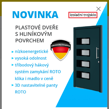
→
DOPRAVA ZDARMA DO KONCE ROKU 2025 - POSPĚŠTE SI S
OBJEDNÁVKOU. MÁME 7 000 OKEN A DVEŘÍ SKLADEM U NÁS V
KLATOVECH.
0
ks
za
0,00 Kč
Menu
Hledat
Úvod
Plastová okna
plastové okno 110x80 cm, jednokřídlé, bílé,
PREMIUM 7000
plastové okno 110x80 cm,
jednokřídlé, bílé, PREMIUM 7000