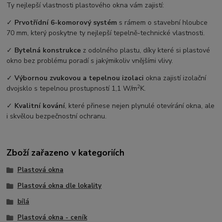
Ty nejlepší vlastnosti plastového okna vám zajistí:
✓
Prvotřídní 6-komorový systém
s rámem o stavební hloubce
70 mm, který poskytne ty nejlepší tepelně-technické vlastnosti.
✓
Bytelná konstrukce
z odolného plastu, díky které si plastové
okno bez problému poradí s jakýmikoliv vnějšími vlivy.
✓
Výbornou zvukovou a tepelnou izolaci
okna zajistí izolační
2
dvojsklo s tepelnou prostupností 1,1 W/m
K.
✓
Kvalitní kování
, které přinese nejen plynulé otevírání okna, ale
i skvělou bezpečnostní ochranu.
Zboží zařazeno v kategoriích
Plastová okna
Plastová okna dle lokality
bílá
Plastová okna - ceník