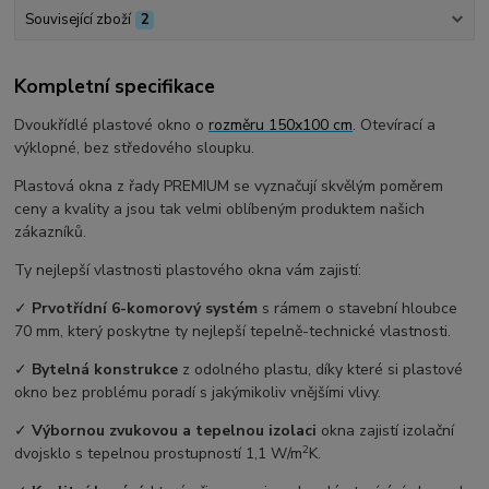
Související zboží
2
Kompletní specifikace
Dvoukřídlé plastové okno o
rozměru 150x100 cm
. Otevírací a
výklopné, bez středového sloupku.
Plastová okna z řady PREMIUM se vyznačují skvělým poměrem
ceny a kvality a jsou tak velmi oblíbeným produktem našich
zákazníků.
Ty nejlepší vlastnosti plastového okna vám zajistí:
✓
Prvotřídní 6-komorový systém
s rámem o stavební hloubce
70 mm, který poskytne ty nejlepší tepelně-technické vlastnosti.
✓
Bytelná konstrukce
z odolného plastu, díky které si plastové
okno bez problému poradí s jakýmikoliv vnějšími vlivy.
✓
Výbornou zvukovou a tepelnou izolaci
okna zajistí izolační
2
dvojsklo s tepelnou prostupností 1,1 W/m
K.