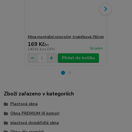
Pěna montážní celoroční, trubičková 750 ml
Turbošrouby 
169 Kč
80 Kč
/
ks
/
ks
Skladem
140 Kč
bez DPH
66 Kč
bez D
Přidat do košíku
Zboží zařazeno v kategoriích
Plastová okna
Okna PREMIUM (6 komor)
plastová dvoukřídlá okna