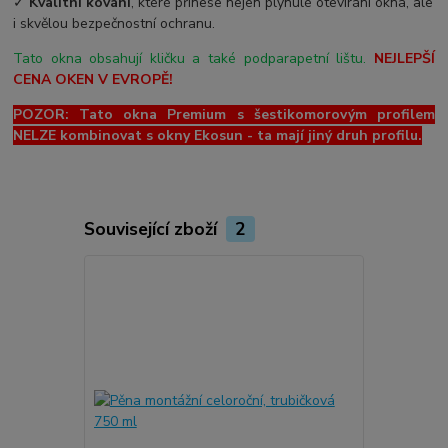
✓
Kvalitní kování
, které přinese nejen plynulé otevírání okna, ale
i skvělou bezpečnostní ochranu.
Tato okna obsahují kličku a také podparapetní lištu.
NEJLEPŠÍ
CENA OKEN V EVROPĚ!
POZOR: Tato okna Premium s šestikomorovým profilem
NELZE kombinovat s okny Ekosun - ta mají jiný druh profilu.
Související zboží
2
Novinka