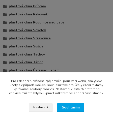
plastová okna Příbram
plastová okna Rakovník
plastová okna Roudnice nad Labem
plastová okna Sokolov
plastová okna Strakonice
plastová okna Sušice
plastová okna Tachov
plastová okna Tábor
plastová okna Ústí nad Labem
plastová okna Žatec
Pro základní funkčnost, zpříjemnění používání webu, analytické
účely a v případě udělení souhlasu také pro účely cílení reklamy
2 křídla
využíváme soubory cookies. Nastavení vlastních preferencí
cookies můžete kdykoli upravit odkazem ve spodní části stránek.
Souhlasím
Nastavení