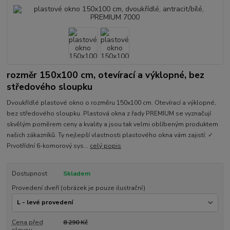
rozměr 150x100 cm, otevírací a výklopné, bez
středového sloupku
Dvoukřídlé plastové okno o rozměru 150x100 cm. Otevírací a výklopné,
bez středového sloupku. Plastová okna z řady PREMIUM se vyznačují
skvělým poměrem ceny a kvality a jsou tak velmi oblíbeným produktem
našich zákazníků. Ty nejlepší vlastnosti plastového okna vám zajistí: ✓
Prvotřídní 6-komorový sys...
celý popis
Dostupnost
Skladem
Provedení dveří (obrázek je pouze ilustrační)
Cena před
8 290 Kč
slevou