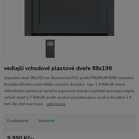
vedlejší vchodové plastové dveře 88x198
stavební otvor 90x200 cm 3komorový PVC profil PREMIUM 6000 stavební
hloubka 60 mm rovné křídlo izolační dvojsklo, Ug= 1,4 W/m2K (mezi
skleněnými panely je izolační argonová vrstva) součinitel prostupu tepla
celých dveří 1,7 W/m2K profil zesílen pozinkovanou ocelí o tloušťce 1,0
mm 3ks štelovací pan...
celý popis
Dostupnost
Skladem
9 990 Kč
/
ks