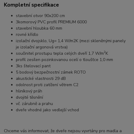
Kompletní specifikace
stavební otvor 90x200 cm
3komorový PVC profil PREMIUM 6000
stavební hloubka 60 mm
rovné křídlo
izolační dvojsklo, Ug= 1,4 W/m2K (mezi skleněnými panely
je izolační argonová vrstva)
2
součinitel prostupu tepla celých dveří 1,7 W/m
K
profil zesílen pozinkovanou ocelí o tloušťce 1,0 mm
3ks štelovací pant
5 bodový bezpečnostní zámek ROTO
akustické vlastnosti 29 dB
odolnost proti zatížení větrem C2
hliníkový práh
dvojité těsnění
vč. zárubně a prahu
dveře vhodné jako vedlejší vchod
Chceme vás informovat, že dveře nejsou vyvrtány pro madla a