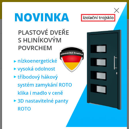
→
DOPRAVA ZDARMA DO KONCE ROKU 2025 - POSPĚŠTE SI S
OBJEDNÁVKOU. MÁME 7 000 OKEN A DVEŘÍ SKLADEM U NÁS V
KLATOVECH.
0
ks
za
0,00 Kč
Menu
Hledat
Úvod
Vchodové dveře
plastové vchodové dveře
SOFT vchodové plastové
dveře 1/3 sklo, antracit/bílá, 88x198
SOFT vchodové plastové dveře
1/3 sklo, antracit/bílá, 88x198
Doprava ZDARMA