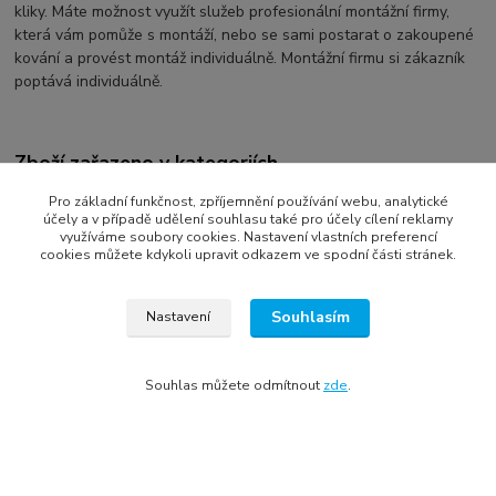
kliky. Máte možnost využít služeb profesionální montážní firmy,
která vám pomůže s montáží, nebo se sami postarat o zakoupené
kování a provést montáž individuálně. Montážní firmu si zákazník
poptává individuálně.
Zboží zařazeno v kategoriích
plastové vchodové dveře
Pro základní funkčnost, zpříjemnění používání webu, analytické
účely a v případě udělení souhlasu také pro účely cílení reklamy
1 křídlo
využíváme soubory cookies. Nastavení vlastních preferencí
cookies můžete kdykoli upravit odkazem ve spodní části stránek.
vchodové dveře Klatovy
vchodové dveře Plzeň
Souhlasím
Nastavení
vchodové dveře - antracit
plastové vchodové dveře - zlatý dub
Souhlas můžete odmítnout
zde
.