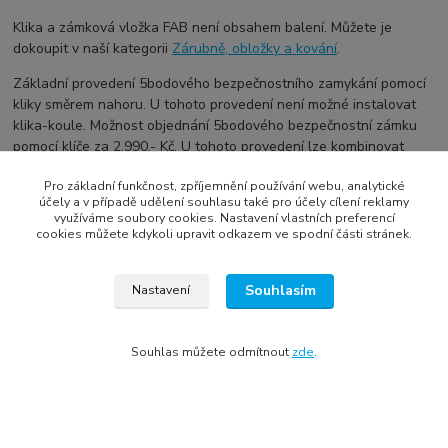
Klika a zámková vložka FAB není obsahem balení. Můžete je
dokoupit v naší kategorii
Zárubně, obložky a kování
.
Základní provedení 5bodového bezpečnostního zamykání pomocí
kliky směrem nahoru. U tohoto provedení není možné instalovat
klika-koule. Možnost objednání 5bodového bezpečnostní zámku
pomocí klíče za 2.990,- Kč. U tohoto provedení lze kombinovat
klika-klika, klika-koule, klika-madlo.
Pro základní funkčnost, zpříjemnění používání webu, analytické
účely a v případě udělení souhlasu také pro účely cílení reklamy
využíváme soubory cookies. Nastavení vlastních preferencí
cookies můžete kdykoli upravit odkazem ve spodní části stránek.
Chceme vás informovat, že dveře nejsou vyvrtány pro madla a
kliky. Máte možnost využít služeb profesionální montážní firmy,
která vám pomůže s montáží, nebo se sami postarat o zakoupené
Souhlasím
Nastavení
kování a provést montáž individuálně. Montážní firmu si zákazník
poptává individuálně.
Souhlas můžete odmítnout
zde
.
Zboží zařazeno v kategoriích
Vchodové dveře