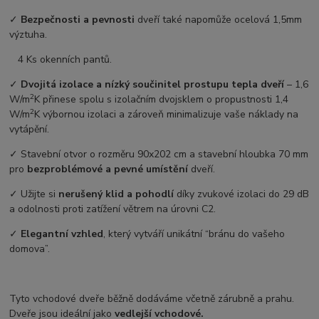
✓
Bezpečnosti a pevnosti
dveří také napomůže ocelová 1,5mm
výztuha.
4 Ks okenních pantů.
✓
Dvojitá izolace a nízký součinitel prostupu tepla dveří
–⁠ 1,6
2
W/m
K přinese spolu s izolačním dvojsklem o propustnosti 1,4
2
W/m
K výbornou izolaci a zároveň minimalizuje vaše náklady na
vytápění.
✓ Stavební otvor o rozměru 90x202 cm a stavební hloubka 70 mm
pro
bezproblémové a pevné umístění
dveří.
✓ Užijte si
nerušený klid a pohodlí
díky zvukové izolaci do 29 dB
a odolnosti proti zatížení větrem na úrovni C2.
✓
Elegantní vzhled
, který vytváří unikátní “bránu do vašeho
domova”.
Tyto vchodové dveře běžně dodáváme včetně zárubně a prahu.
Dveře jsou ideální jako
vedlejší vchodové.