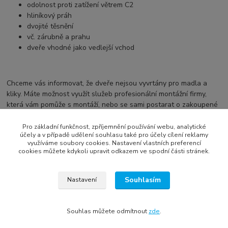
odolnost proti zatížení větrem C2
hliníkový práh
dvojité těsnění
vč. zárubně a prahu
dveře vhodné jako vedlejší vchod
Chceme vás informovat, že dveře nejsou vyvrtány pro madla a
kliky. Máte možnost využít služeb profesionální montážní firmy,
která vám pomůže s montáží, nebo se sami postarat o zakoupené
kování a provést montáž individuálně. Montážní firmu si zákazník
poptává individuálně.
Pro základní funkčnost, zpříjemnění používání webu, analytické
účely a v případě udělení souhlasu také pro účely cílení reklamy
využíváme soubory cookies. Nastavení vlastních preferencí
cookies můžete kdykoli upravit odkazem ve spodní části stránek.
Zboží zařazeno v kategoriích
Souhlasím
Nastavení
plastové vchodové dveře
1 křídlo
Souhlas můžete odmítnout
zde
.
vchodové dveře Klatovy