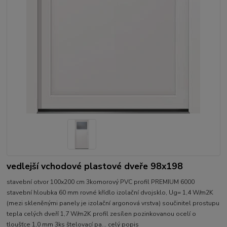
vedlejší vchodové plastové dveře 98x198
stavební otvor 100x200 cm 3komorový PVC profil PREMIUM 6000
stavební hloubka 60 mm rovné křídlo izolační dvojsklo, Ug= 1,4 W/m2K
(mezi skleněnými panely je izolační argonová vrstva) součinitel prostupu
tepla celých dveří 1,7 W/m2K profil zesílen pozinkovanou ocelí o
tloušťce 1,0 mm 3ks štelovací pa...
celý popis