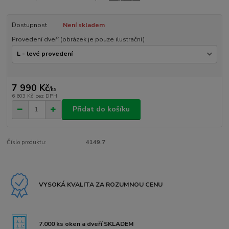
Dostupnost
Není skladem
Provedení dveří (obrázek je pouze ilustrační)
7 990 Kč
/
ks
6 603 Kč
bez DPH
Přidat do košíku
Číslo produktu:
4149.7
VYSOKÁ KVALITA ZA ROZUMNOU CENU
7.000 ks oken a dveří SKLADEM