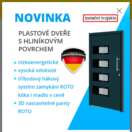
→
DOPRAVA ZDARMA DO KONCE ROKU 2025 - POSPĚŠTE SI S
OBJEDNÁVKOU. MÁME 7 000 OKEN A DVEŘÍ SKLADEM U NÁS V
KLATOVECH.
0
ks
za
0,00 Kč
Menu
Hledat
Úvod
Vchodové dveře
plastové vchodové dveře
SOFT vchodové plastové
dveře 1/3 sklo, bílé, 98x198
SOFT vchodové plastové dveře
1/3 sklo, bílé, 98x198
Doprava ZDARMA