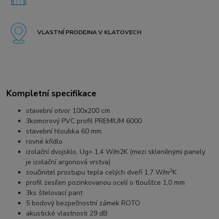
VLASTNÍ PRODEJNA V KLATOVECH
Kompletní specifikace
stavební otvor 100x200 cm
3komorový PVC profil PREMIUM 6000
stavební hloubka 60 mm
rovné křídlo
izolační dvojsklo, Ug= 1,4 W/m2K (mezi skleněnými panely
je izolační argonová vrstva)
2
součinitel prostupu tepla celých dveří 1,7 W/m
K
profil zesílen pozinkovanou ocelí o tloušťce 1,0 mm
3ks štelovací pant
5 bodový bezpečnostní zámek ROTO
akustické vlastnosti 29 dB