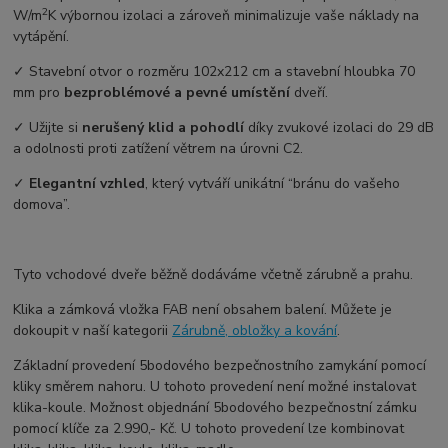
2
W/m
K výbornou izolaci a zároveň minimalizuje vaše náklady na
vytápění.
✓ Stavební otvor o rozměru 102x212 cm a stavební hloubka 70
mm pro
bezproblémové a pevné umístění
dveří.
✓ Užijte si
nerušený klid a pohodlí
díky zvukové izolaci do 29 dB
a odolnosti proti zatížení větrem na úrovni C2.
✓
Elegantní vzhled
, který vytváří unikátní “bránu do vašeho
domova”.
Tyto vchodové dveře běžně dodáváme včetně zárubně a prahu.
Klika a zámková vložka FAB není obsahem balení. Můžete je
dokoupit v naší kategorii
Zárubně, obložky a kování
.
Základní provedení 5bodového bezpečnostního zamykání pomocí
kliky směrem nahoru. U tohoto provedení není možné instalovat
klika-koule. Možnost objednání 5bodového bezpečnostní zámku
pomocí klíče za 2.990,- Kč. U tohoto provedení lze kombinovat