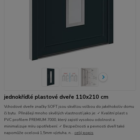
jednokřídlé plastové dveře 110x210 cm
Vchodové dveře značky SOFT jsou skvělou volbou do jakéhokoliv domu
či bytu. Přinášejí mnoho skvělých vlastností jako je: ✓ Kvalitní plast s
PVC profilem PREMIUM 7000, který zajistí vysokou odolnost a
minimalizuje míru opotřebení. ✓ Bezpečnosti a pevnosti dveří také
napomůže ocelová 1,5mm výztuha, n...
celý popis