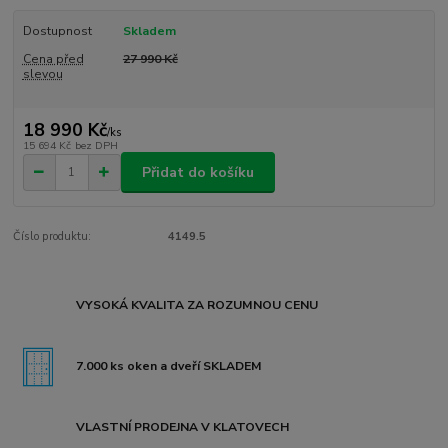
Dostupnost
Skladem
Cena před
27 990 Kč
slevou
18 990 Kč
/
ks
15 694 Kč
bez DPH
Přidat do košíku
Číslo produktu:
4149.5
VYSOKÁ KVALITA ZA ROZUMNOU CENU
7.000 ks oken a dveří SKLADEM
VLASTNÍ PRODEJNA V KLATOVECH