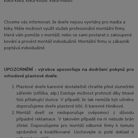
klika-klika, klika-koule, klika-madlo.
Chceme vás informovat, že dveře nejsou vyvrtány pro madla a
kliky. Máte možnost využít služeb profesionální montážní firmy,
která vám pomůže s montáží, nebo se sami postarat o zakoupené
kování a provést montáž individuálně. Montážní firmu si zákazník
poptává individuálně.
UPOZORNĚNÍ - výrobce upozorňuje na dodržení pokynů pro
vchodové plastové dveře:
Plastové dveře barevné dostatečně chraňte před slunečním
zářením (stříška, atp.) Existuje možnost prohnutí díky tmavé
folii přitahující slunce. V případě, že tak nemůže být učiněno
doporučujeme dveře plastové bílé, či barevné hliníkové.
Montáž dveří se nedoporučuje svépomocí z důvodu
případné reklamace. V takovém případě na ni nebude brán
zřetel. Doporučujeme pro montáž odborné firmy k tomuto
oprávněné a kvalifikované. Uschovejte si poté doklad o