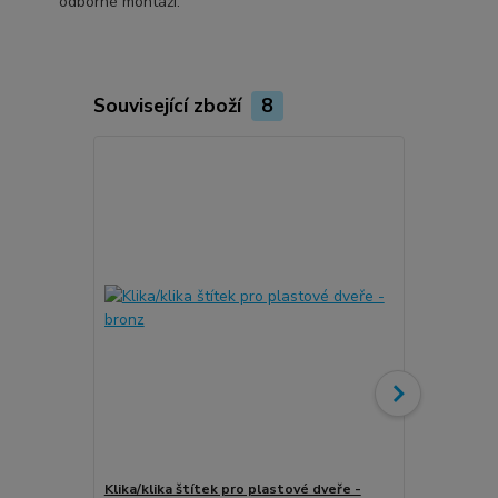
odborné montáži.
Související zboží
8
Klika/klika štítek pro plastové dveře -
Klika/klika 