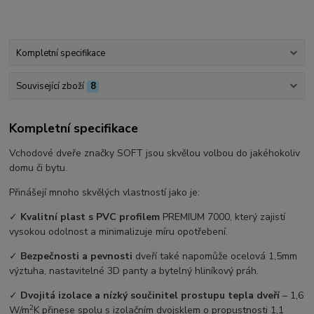
Kompletní specifikace
Související zboží
8
Kompletní specifikace
Vchodové dveře značky SOFT jsou skvělou volbou do jakéhokoliv
domu či bytu.
Přinášejí mnoho skvělých vlastností jako je:
✓
Kvalitní plast s PVC profilem
PREMIUM 7000, který zajistí
vysokou odolnost a minimalizuje míru opotřebení.
✓
Bezpečnosti a pevnosti
dveří také napomůže ocelová 1,5mm
výztuha, nastavitelné 3D panty a bytelný hliníkový práh.
✓
Dvojitá izolace a nízký součinitel prostupu tepla dveří
–⁠ 1,6
2
W/m
K přinese spolu s izolačním dvojsklem o propustnosti 1,1