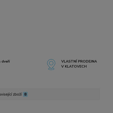
 dveří
VLASTNÍ PRODEJNA
V KLATOVECH
visející zboží
8