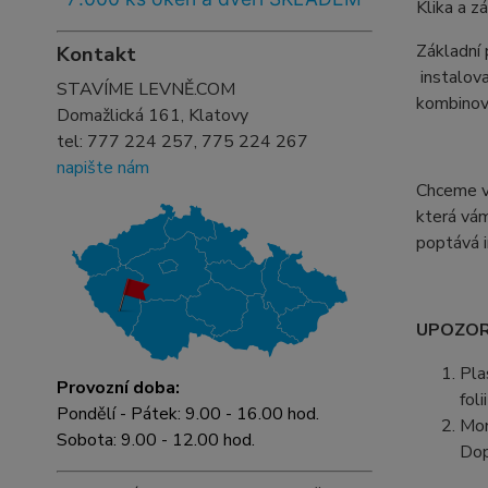
Klika a z
Základní
Kontakt
instalova
STAVÍME LEVNĚ.COM
kombinova
Domažlická 161, Klatovy
tel:
777 224 257, 775 224 267
napište nám
Chceme vá
která vám
poptává i
UPOZORN
Pla
Provozní doba:
fol
Pondělí - Pátek: 9.00 - 16.00 hod.
Mon
Sobota: 9.00 - 12.00 hod.
Dop