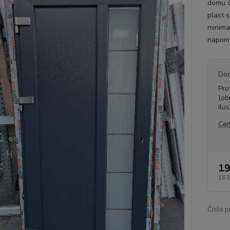
domu či
plast 
minima
napomů
Dos
Pro
(ob
ilus
Cen
19
16 
Číslo p