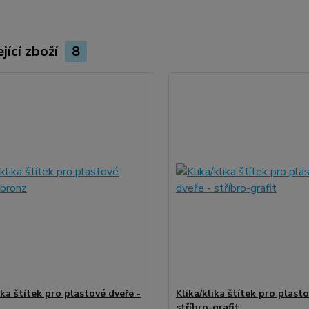
jící zboží
8
ika štítek pro plastové dveře -
Klika/klika štítek pro plasto
stříbro-grafit