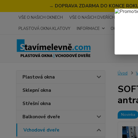
→
DOPRAVA ZDARMA DO KONCE ROKU 2
VŠE O NAŠICH OKNECH
VŠE O NAŠICH DVEŘÍCH
RECENZ
PLASTOVÁ OKNA KLATOVY
INFORMACE
OKNA NA MÍR
Úvod
V
Plastová okna
SOFT
Sklepní okna
antr
Střešní okna
Novinka
Balkonové dveře
Vchodové dveře