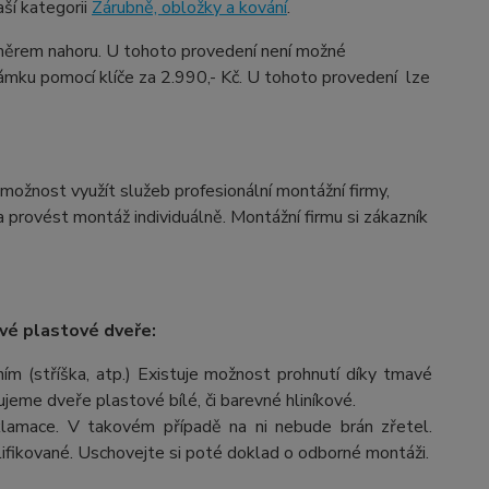
ší kategorii
Zárubně, obložky a kování
.
ěrem nahoru. U tohoto provedení není možné
ámku pomocí klíče za 2.990,- Kč. U tohoto provedení lze
možnost využít služeb profesionální montážní firmy,
provést montáž individuálně. Montážní firmu si zákazník
vé plastové dveře:
m (stříška, atp.) Existuje možnost prohnutí díky tmavé
čujeme dveře plastové bílé, či barevné hliníkové.
lamace. V takovém případě na ni nebude brán zřetel.
fikované. Uschovejte si poté doklad o odborné montáži.