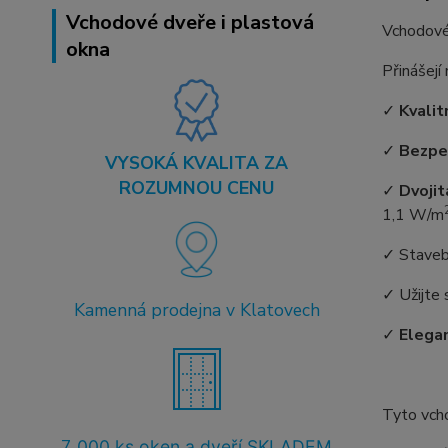
Vchodové dveře i plastová
Vchodové
okna
Přinášejí
✓
Kvalit
✓
Bezpe
VYSOKÁ KVALITA ZA
ROZUMNOU CENU
✓
Dvojit
1,1 W/m
✓ Staveb
✓ Užijte 
Kamenná prodejna v Klatovech
✓
Elegan
Tyto vch
7
.000 ks oken a dveří SKLADEM