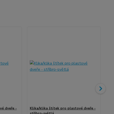
vé dveře -
Klika/klika štítek pro plastové dveře -
Kli
stříbro-světlá
ne