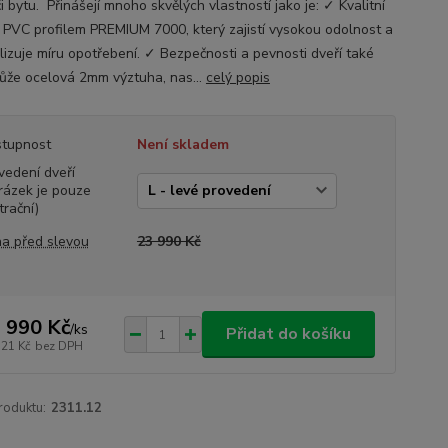
 bytu. Přinášejí mnoho skvělých vlastností jako je: ✓ Kvalitní
s PVC profilem PREMIUM 7000, který zajistí vysokou odolnost a
lizuje míru opotřebení. ✓ Bezpečnosti a pevnosti dveří také
že ocelová 2mm výztuha, nas...
celý popis
tupnost
Není skladem
vedení dveří
rázek je pouze
trační)
a před slevou
23 990 Kč
 990 Kč
/
ks
Přidat do košíku
521 Kč
bez DPH
roduktu:
2311.12