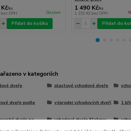
 Kč
1 490 Kč
/
ks
/
ks
Skladem
N
č
bez DPH
1 231 Kč
bez DPH
Přidat do košíku
Přidat do ko
zařazeno v kategoriích
dové dveře
plastové vchodové dveře
vcho
ové dveře podle
výprodej vchodových dveří
1 kř
ouzské dveře na
vchodové dveře Klatovy
vcho
u