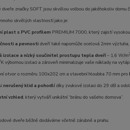
 dveře značky SOFT jsou skvělou volbou do jakéhokoliv domu č
 mnoho skvělých vlastností jako je:
ní plast s PVC profilem
PREMIUM 7000, který zajistí vysokou o
čnosti a pevnosti
dveří také napomůže ocelová 2mm výztuha, n
á izolace a nízký součinitel prostupu tepla dveří
–⁠ 1,6 W/m
2
K výbornou izolaci a zároveň minimalizuje vaše náklady na vytáp
ní otvor o rozměru 100x202 cm a stavební hloubka 70 mm pro
si
nerušený klid a pohodlí
díky zvukové izolaci do 29 dB a odoln
tní vzhled
, který vytváří unikátní “bránu do vašeho domova”.
odové dveře běžně dodáváme včetně zárubně a prahu.