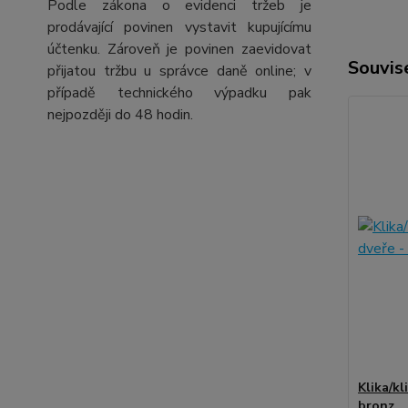
Podle zákona o evidenci tržeb je
prodávající povinen vystavit kupujícímu
účtenku. Zároveň je povinen zaevidovat
Souvise
přijatou tržbu u správce daně online; v
případě technického výpadku pak
nejpozději do 48 hodin.
Klika/kl
bronz