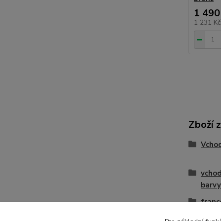
1 490
1 231 K
Zboží 
Vcho
vchod
barvy
franc
teras