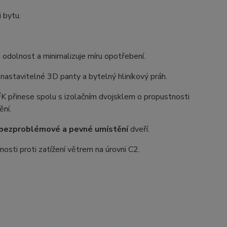
i bytu.
dolnost a minimalizuje míru opotřebení.
astavitelné 3D panty a bytelný hliníkový práh.
2
K přinese spolu s izolačním dvojsklem o propustnosti
ění.
bezproblémové a pevné umístění
dveří.
osti proti zatížení větrem na úrovni C2.