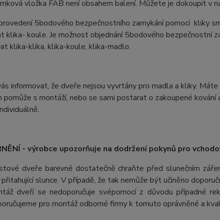
ámková vložka FAB není obsahem balení. Můžete je dokoupit v na
 provedení 5bodového bezpečnostního zamykání pomocí kliky sm
t klika- koule. Je možnost objednání 5bodového bezpečnostní z
t klika-klika, klika-koule, klika-madlo.
s informovat, že dveře nejsou vyvrtány pro madla a kliky. Máte 
 pomůže s montáží, nebo se sami postarat o zakoupené kování a 
ndividuálně.
ĚNÍ - výrobce upozorňuje na dodržení pokynů pro vchodo
stové dveře barevné dostatečně chraňte před slunečním záření
ii přitahující slunce. V případě, že tak nemůže být učiněno doporu
táž dveří se nedoporučuje svépomocí z důvodu případné rek
oručujeme pro montáž odborné firmy k tomuto oprávněné a kvali