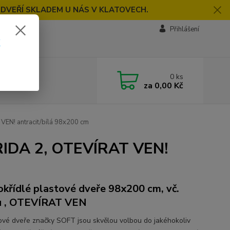
 DVEŘÍ SKLADEM U NÁS V KLATOVECH.
Přihlášení
k
0
ks
za
0,00 Kč
EN! antracit/bílá 98x200 cm
RIDA 2, OTEVÍRAT VEN!
okřídlé plastové dveře 98x200 cm, vč.
u , OTEVÍRAT VEN
vé dveře značky SOFT jsou skvělou volbou do jakéhokoliv