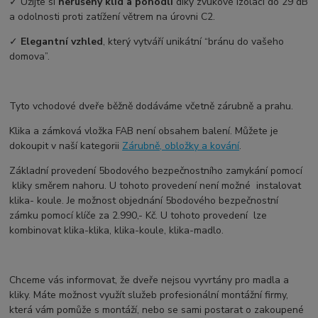
✓ Užijte si
nerušený klid a pohodlí
díky zvukové izolaci do 29 dB
a odolnosti proti zatížení větrem na úrovni C2.
✓
Elegantní vzhled
, který vytváří unikátní “bránu do vašeho
domova”.
Tyto vchodové dveře běžně dodáváme včetně zárubně a prahu.
Klika a zámková vložka FAB není obsahem balení. Můžete je
dokoupit v naší kategorii
Zárubně, obložky a kování
.
Základní provedení 5bodového bezpečnostního zamykání pomocí
kliky směrem nahoru. U tohoto provedení není možné instalovat
klika- koule. Je možnost objednání 5bodového bezpečnostní
zámku pomocí klíče za 2.990,- Kč. U tohoto provedení lze
kombinovat klika-klika, klika-koule, klika-madlo.
Chceme vás informovat, že dveře nejsou vyvrtány pro madla a
kliky. Máte možnost využít služeb profesionální montážní firmy,
která vám pomůže s montáží, nebo se sami postarat o zakoupené