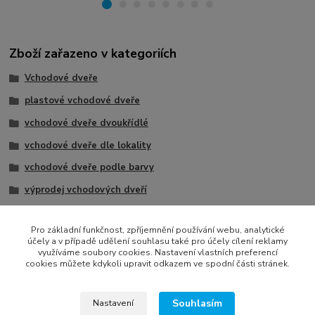
Zboží zařazeno v kategoriích
Vchodové dveře
plastové vchodové dveře
vchodové dveře dvoukřídlé
vchodové dveře dle lokality
vchodové dveře podle barvy
výprodej vchodových dveří
2 křídla
Pro základní funkčnost, zpříjemnění používání webu, analytické
vchodové plastové dveře podle barvy
účely a v případě udělení souhlasu také pro účely cílení reklamy
využíváme soubory cookies. Nastavení vlastních preferencí
francouzské dveře na terasu
cookies můžete kdykoli upravit odkazem ve spodní části stránek.
vchodové dveře Klatovy
vchodové dveře Plzeň
Souhlasím
Nastavení