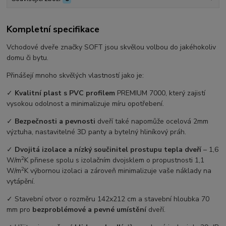
Kompletní specifikace
Vchodové dveře značky SOFT jsou skvělou volbou do jakéhokoliv
domu či bytu.
Přinášejí mnoho skvělých vlastností jako je:
✓
Kvalitní plast s PVC profilem
PREMIUM 7000, který zajistí
vysokou odolnost a minimalizuje míru opotřebení.
✓
Bezpečnosti a pevnosti
dveří také napomůže ocelová 2mm
výztuha, nastavitelné 3D panty a bytelný hliníkový práh.
✓
Dvojitá izolace a nízký součinitel prostupu tepla dveří
–⁠ 1,6
2
W/m
K přinese spolu s izolačním dvojsklem o propustnosti 1,1
2
W/m
K výbornou izolaci a zároveň minimalizuje vaše náklady na
vytápění.
✓ Stavební otvor o rozměru 142x212 cm a stavební hloubka 70
mm pro
bezproblémové a pevné umístění
dveří.