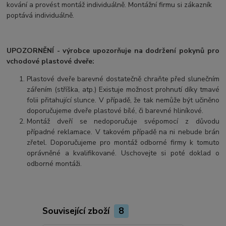
kování a provést montáž individuálně. Montážní firmu si zákazník
poptává individuálně.
UPOZORNĚNÍ - výrobce upozorňuje na dodržení pokynů pro
vchodové plastové dveře:
Plastové dveře barevné dostatečně chraňte před slunečním
zářením (stříška, atp.) Existuje možnost prohnutí díky tmavé
folii přitahující slunce. V případě, že tak nemůže být učiněno
doporučujeme dveře plastové bílé, či barevné hliníkové.
Montáž dveří se nedoporučuje svépomocí z důvodu
případné reklamace. V takovém případě na ni nebude brán
zřetel. Doporučujeme pro montáž odborné firmy k tomuto
oprávněné a kvalifikované. Uschovejte si poté doklad o
odborné montáži.
Související zboží
8