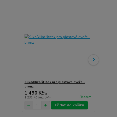
Klika/klika štítek pro plastové dveře -
Klika/klika 
bronz
stříbro-graf
1 490 Kč
1 490 Kč
/
ks
Skladem
1 231 Kč
bez DPH
1 231 Kč
bez
Přidat do košíku