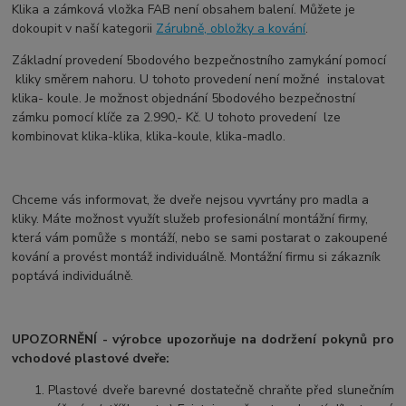
Klika a zámková vložka FAB není obsahem balení. Můžete je
dokoupit v naší kategorii
Zárubně, obložky a kování
.
Základní provedení 5bodového bezpečnostního zamykání pomocí
kliky směrem nahoru. U tohoto provedení není možné instalovat
klika- koule. Je možnost objednání 5bodového bezpečnostní
zámku pomocí klíče za 2.990,- Kč. U tohoto provedení lze
kombinovat klika-klika, klika-koule, klika-madlo.
Chceme vás informovat, že dveře nejsou vyvrtány pro madla a
kliky. Máte možnost využít služeb profesionální montážní firmy,
která vám pomůže s montáží, nebo se sami postarat o zakoupené
kování a provést montáž individuálně. Montážní firmu si zákazník
poptává individuálně.
UPOZORNĚNÍ - výrobce upozorňuje na dodržení pokynů pro
vchodové plastové dveře:
Plastové dveře barevné dostatečně chraňte před slunečním