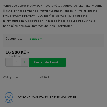
Vchodové dveře značky SOFT jsou skvělou volbou do jakéhokoliv domu
či bytu. Přinášejí mnoho skvělých vlastností jako je: ✓ Kvalitní plast s
PVC profilem PREMIUM 7000, který zajistí vysokou odolnost a
minimalizuje míru opotřebení. ✓ Bezpečnosti a pevnosti dveří také
napomůže ocelová 2mm výztuha, nas...
celý popis
Dostupnost
Skladem
16 900 Kč
/
ks
13 967 Kč
bez DPH
Přidat do košíku
Číslo produktu:
4120.4
VYSOKÁ KVALITA ZA ROZUMNOU CENU