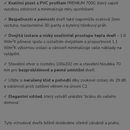
✓
Kvalitní plast s PVC profilem
PREMIUM 7000, který zajistí
vysokou odolnost a minimalizuje míru opotřebení.
✓
Bezpečnosti a pevnosti
dveří také napomůže ocelová 2mm
výztuha, nastavitelné 3D panty a bytelný hliníkový práh.
✓
Dvojitá izolace a nízký součinitel prostupu tepla dveří
–⁠ 1,6
2
W/m
K přinese spolu s izolačním dvojsklem o propustnosti 1,1
2
W/m
K výbornou izolaci a zároveň minimalizuje vaše náklady na
vytápění.
✓ Stavební otvor o rozměru 100x202 cm a stavební hloubka 70
mm pro
bezproblémové a pevné umístění
dveří.
✓ Užijte si
nerušený klid a pohodlí
díky zvukové izolaci do 29 dB
a odolnosti proti zatížení větrem na úrovni C2.
✓
Elegantní vzhled
, který vytváří unikátní “bránu do vašeho
domova”.
Tyto vchodové dveře běžně dodáváme včetně zárubně a prahu.