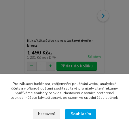
Klika/klika štítek pro plastové dveře -
Klika/klika 
bronz
stříbro-graf
1 490 Kč
1 490 Kč
/
ks
Skladem
1 231 Kč
bez DPH
1 231 Kč
bez
Přidat do košíku
Pro základní funkčnost, zpříjemnění používání webu, analytické
účely a v případě udělení souhlasu také pro účely cílení reklamy
využíváme soubory cookies. Nastavení vlastních preferencí
cookies můžete kdykoli upravit odkazem ve spodní části stránek.
Zboží zařazeno v kategoriích
Vchodové dveře
Souhlasím
Nastavení
plastové vchodové dveře