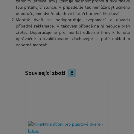
zářením (stříška, atp.) Existuje možnost prohnutí díky tmavé
folii přitahující slunce. V případě, že tak nemůže být učiněno
doporučujeme dveře plastové bílé, či barevné hliníkové.
Montáž dveří se nedoporučuje svépomocí z důvodu
případné reklamace. V takovém případě na ni nebude brán
zřetel. Doporučujeme pro montáž odborné firmy k tomuto
oprávněné a kvalifikované. Uschovejte si poté doklad o
odborné montáži.
Související zboží
8