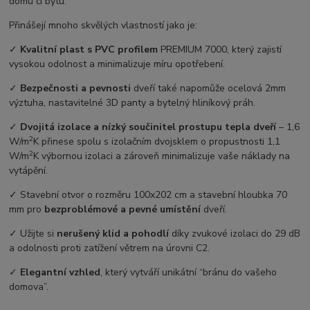
domu či bytu.
Přinášejí mnoho skvělých vlastností jako je:
✓
Kvalitní plast s PVC profilem
PREMIUM 7000, který zajistí
vysokou odolnost a minimalizuje míru opotřebení.
✓
Bezpečnosti a pevnosti
dveří také napomůže ocelová 2mm
výztuha, nastavitelné 3D panty a bytelný hliníkový práh.
✓
Dvojitá izolace a nízký součinitel prostupu tepla dveří
–⁠ 1,6
2
W/m
K přinese spolu s izolačním dvojsklem o propustnosti 1,1
2
W/m
K výbornou izolaci a zároveň minimalizuje vaše náklady na
vytápění.
✓ Stavební otvor o rozměru 100x202 cm a stavební hloubka 70
mm pro
bezproblémové a pevné umístění
dveří.
✓ Užijte si
nerušený klid a pohodlí
díky zvukové izolaci do 29 dB
a odolnosti proti zatížení větrem na úrovni C2.
✓
Elegantní vzhled
, který vytváří unikátní “bránu do vašeho
domova”.