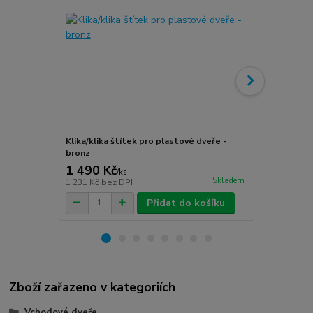
Klika/klika štítek pro plastové dveře -
Klika/klika 
bronz
stříbro-graf
1 490 Kč
1 490 Kč
/
ks
Skladem
1 231 Kč
bez DPH
1 231 Kč
bez
Přidat do košíku
Zboží zařazeno v kategoriích
Vchodové dveře