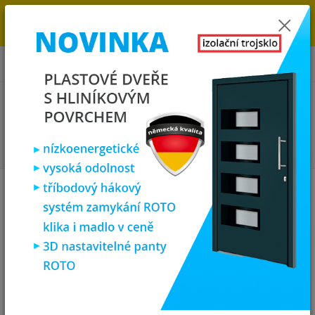
→
DOPRAVA ZDARMA DO KONCE ROKU 2025 - POSPĚŠTE SI S
OBJEDNÁVKOU. MÁME 7 000 OKEN A DVEŘÍ SKLADEM U NÁS V
KLATOVECH.
0
ks
za
0,00 Kč
Menu
Hledat
Úvod
Vchodové dveře
SOFT vchodové plastové dveře HAVAJ, mléčné sklo,
98x200, bílé
SOFT vchodové plastové dveře
HAVAJ, mléčné sklo, 98x200, bílé
Novinka
Doprava ZDARMA