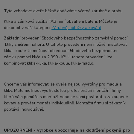
Tyto vchodové dveře běžně dodáváme včetně zárubně a prahu.
Klika a zámková vložka FAB není obsahem balení. Můžete je
dokoupit v naší kategorii
Zárubně, obložky a kování
.
Základní provedení 5bodového bezpečnostního zamykání pomocí
kliky směrem nahoru. U tohoto provedení není možné instalovat
klika- koule. Je možnost objednání 5bodového bezpečnostní
zámku pomocí klíče za 2.990,- Kč. U tohoto provedení lze
kombinovat klika-klika, klika-koule, klika-madlo.
Chceme vás informovat, že dveře nejsou vyvrtány pro madla a
kliky. Máte možnost využít služeb profesionální montážní firmy,
která vám pomůže s montáží, nebo se sami postarat o zakoupené
kování a provést montáž individuálně. Montážní firmu si zákazník
poptává individuálně.
UPOZORNĚNÍ - výrobce upozorňuje na dodržení pokynů pro