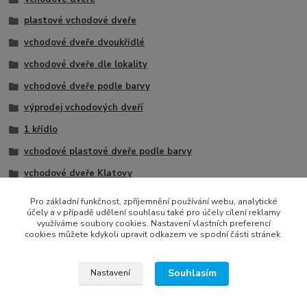
plastové vchodové dveře
vchodové dveře dvoukřídlé
vchodové dveře dle lokality
vchodové dveře podle barvy
výprodej vchodových dveří
1 křídlo
vchodové plastové dveře podle barvy
vchodové dveře Klatovy
vchodové dveře Plzeň
Pro základní funkčnost, zpříjemnění používání webu, analytické
účely a v případě udělení souhlasu také pro účely cílení reklamy
plastové vchodové dveře - bílé
využíváme soubory cookies. Nastavení vlastních preferencí
cookies můžete kdykoli upravit odkazem ve spodní části stránek.
Souhlasím
Nastavení
Všechna práva vyhrazena © 2022