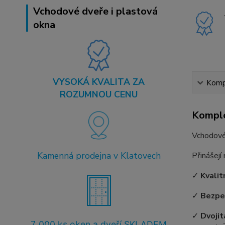
Vchodové dveře i plastová
okna
VYSOKÁ KVALITA ZA
Kompl
ROZUMNOU CENU
Komple
Vchodové
Kamenná prodejna v Klatovech
Přinášejí
✓
Kvalit
✓
Bezpe
✓
Dvojit
7
.000 ks oken a dveří SKLADEM