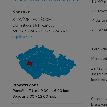
1,1 W/m
✓ Staveb
Kontakt
STAVÍME LEVNĚ.COM
✓ Užijte 
Domažlická 161, Klatovy
✓
Elegan
tel:
777 224 257, 775 224 267
napište nám
Tyto vch
Klika a z
Základní
instalova
kombinova
Provozní doba:
Pondělí - Pátek: 9.00 - 16.00 hod.
Sobota: 9.00 - 12.00 hod.
Chceme vá
která vám