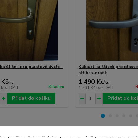
ika štítek pro plastové dveře -
Klika/klika štítek pro plasto
stříbro-grafit
 Kč
1 490 Kč
/
ks
/
ks
Skladem
N
č
bez DPH
1 231 Kč
bez DPH
Přidat do košíku
Přidat do ko