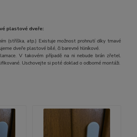
vé plastové dveře:
m (stříška, atp.) Existuje možnost prohnutí díky tmavé
čujeme dveře plastové bílé, či barevné hliníkové.
lamace. V takovém případě na ni nebude brán zřetel.
fikované. Uschovejte si poté doklad o odborné montáži.