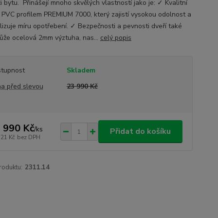
 bytu. Přinášejí mnoho skvělých vlastností jako je: ✓ Kvalitní
s PVC profilem PREMIUM 7000, který zajistí vysokou odolnost a
lizuje míru opotřebení. ✓ Bezpečnosti a pevnosti dveří také
že ocelová 2mm výztuha, nas...
celý popis
tupnost
Skladem
a před slevou
23 990 Kč
 990 Kč
/
ks
Přidat do košíku
521 Kč
bez DPH
roduktu:
2311.14