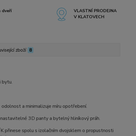
 dveří
VLASTNÍ PRODEJNA
V KLATOVECH
visející zboží
8
i bytu.
dolnost a minimalizuje míru opotřebení.
astavitelné 3D panty a bytelný hliníkový práh.
2
K přinese spolu s izolačním dvojsklem o propustnosti