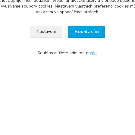
čnost, zpříjemnění používání webu, analytické účely a v případě udělení
y využíváme soubory cookies. Nastavení vlastních preferencí cookies mů
odkazem ve spodní části stránek.
zařazeno v kategoriích
dové dveře
plastové vchodové dveře
vcho
Souhlasím
Nastavení
ové dveře podle
výprodej vchodových dveří
1 kř
Souhlas můžete odmítnout
zde
.
ouzské dveře na
vchodové dveře Klatovy
vcho
u
ové vchodové dveře -
 dub