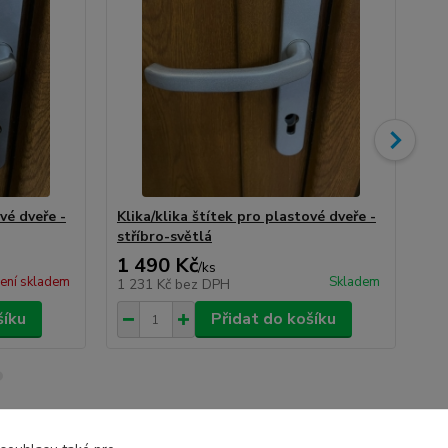
vé dveře -
Klika/klika štítek pro plastové dveře -
Kli
stříbro-světlá
ne
1 490 Kč
2 
/
ks
ení skladem
Skladem
1 231 Kč
bez DPH
1 
šíku
Přidat do košíku