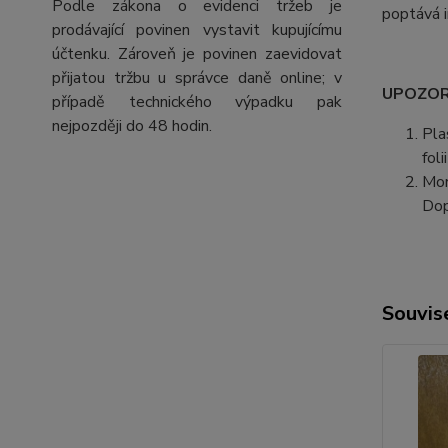
Podle zákona o evidenci tržeb je
poptává i
prodávající povinen vystavit kupujícímu
účtenku. Zároveň je povinen zaevidovat
přijatou tržbu u správce daně online; v
UPOZORN
případě technického výpadku pak
nejpozději do 48 hodin.
Pla
fol
Mon
Dop
Souvise