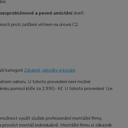
ění.
bezproblémové a pevné umístění
dveří.
osti proti zatížení větrem na úrovni C2.
ší kategorii
Zárubně, obložky a kování
.
ěrem nahoru. U tohoto provedení není možné
ámku pomocí klíče za 2.990,- Kč. U tohoto provedení lze
možnost využít služeb profesionální montážní firmy,
provést montáž individuálně. Montážní firmu si zákazník