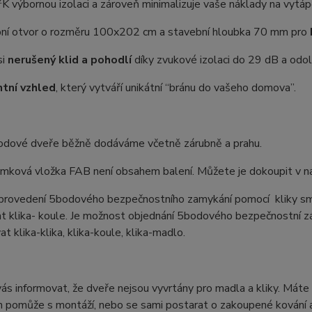
2
K výbornou izolaci a zároveň minimalizuje vaše náklady na vytáp
ní otvor o rozměru 100x202 cm a stavební hloubka 70 mm pro
si
nerušený klid a pohodlí
díky zvukové izolaci do 29 dB a odoln
tní vzhled
, který vytváří unikátní “bránu do vašeho domova”.
odové dveře běžně dodáváme včetně zárubně a prahu.
ámková vložka FAB není obsahem balení. Můžete je dokoupit v na
 provedení 5bodového bezpečnostního zamykání pomocí kliky sm
t klika- koule. Je možnost objednání 5bodového bezpečnostní z
t klika-klika, klika-koule, klika-madlo.
s informovat, že dveře nejsou vyvrtány pro madla a kliky. Máte 
 pomůže s montáží, nebo se sami postarat o zakoupené kování a 