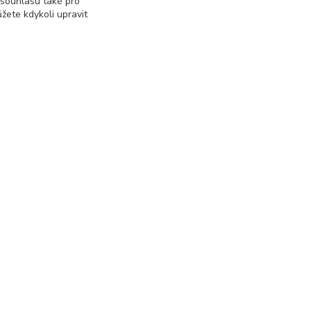
 souhlasu také pro
žete kdykoli upravit
dové dveře do bytu
vchodové dveře dle
lokality
ídlo
plastové vchodové dveře
se zárubní
dové dveře Plzeň
vchodové dveře - antracit
Vytvořeno na
Eshop-rychle.cz