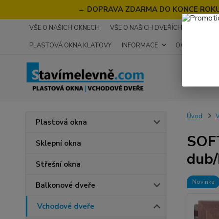
→
DOPRAVA ZDARMA DO KONCE ROKU 2
VŠE O NAŠICH OKNECH
VŠE O NAŠICH DVEŘÍCH
RECENZ
PLASTOVÁ OKNA KLATOVY
INFORMACE
OKNA NA MÍR
Úvod
V
Plastová okna
SOFT
Sklepní okna
dub/
Střešní okna
Novinka
Balkonové dveře
Vchodové dveře