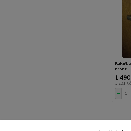
Klika/kl
bronz
1 490
1 231 K