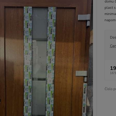
domu či
plast 
minima
napomů
Dos
Cen
19
16 
Číslo p