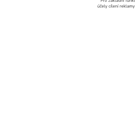
Pro základní funk
účely cílení reklam
Zboží 
Vcho
vchod
barvy
franc
teras
plast
zlatý
Všechna práva vyhrazena © 2022