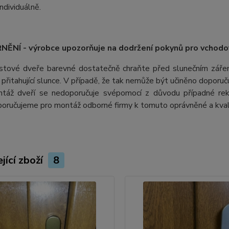
ndividuálně.
ĚNÍ - výrobce upozorňuje na dodržení pokynů pro vchodo
stové dveře barevné dostatečně chraňte před slunečním záření
ii přitahující slunce. V případě, že tak nemůže být učiněno doporu
táž dveří se nedoporučuje svépomocí z důvodu případné rek
oručujeme pro montáž odborné firmy k tomuto oprávněné a kvali
jící zboží
8