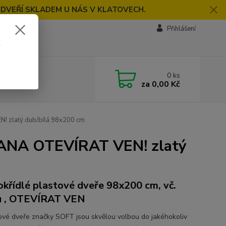
 DVEŘÍ SKLADEM U NÁS V KLATOVECH.
Přihlášení
k
0
ks
za
0,00 Kč
 zlatý dub/bílá 98x200 cm
VANA OTEVÍRAT VEN! zlatý
okřídlé plastové dveře 98x200 cm, vč.
u , OTEVÍRAT VEN
vé dveře značky SOFT jsou skvělou volbou do jakéhokoliv