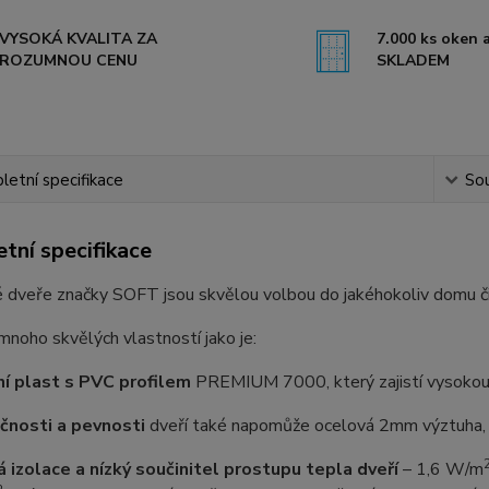
VYSOKÁ KVALITA ZA
7.000 ks oken a
ROZUMNOU CENU
SKLADEM
etní specifikace
Sou
tní specifikace
 dveře značky SOFT jsou skvělou volbou do jakéhokoliv domu č
 mnoho skvělých vlastností jako je:
ní plast s PVC profilem
PREMIUM 7000, který zajistí vysokou o
čnosti a pevnosti
dveří také napomůže ocelová 2mm výztuha, n
á izolace a nízký součinitel prostupu tepla dveří
–⁠ 1,6 W/m