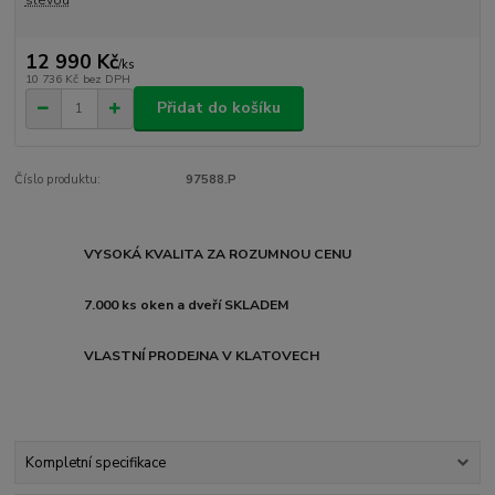
12 990 Kč
/
ks
10 736 Kč
bez DPH
Přidat do košíku
Číslo produktu:
97588.P
VYSOKÁ KVALITA ZA ROZUMNOU CENU
7.000 ks oken a dveří SKLADEM
VLASTNÍ PRODEJNA V KLATOVECH
Kompletní specifikace