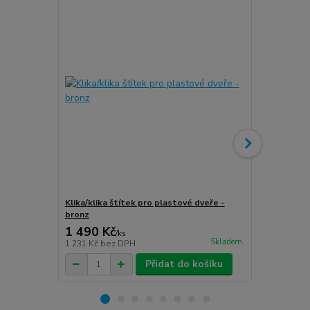
Klika/klika štítek pro plastové dveře -
Klika/klika 
bronz
stříbro-graf
1 490 Kč
1 490 Kč
/
ks
Skladem
1 231 Kč
bez DPH
1 231 Kč
bez
Přidat do košíku