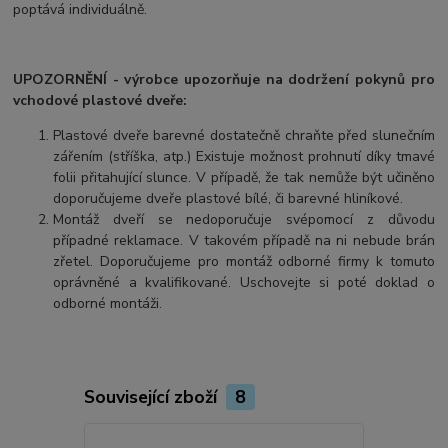
poptává individuálně.
UPOZORNĚNÍ - výrobce upozorňuje na dodržení pokynů pro
vchodové plastové dveře:
Plastové dveře barevné dostatečně chraňte před slunečním
zářením (stříška, atp.) Existuje možnost prohnutí díky tmavé
folii přitahující slunce. V případě, že tak nemůže být učiněno
doporučujeme dveře plastové bílé, či barevné hliníkové.
Montáž dveří se nedoporučuje svépomocí z důvodu
případné reklamace. V takovém případě na ni nebude brán
zřetel. Doporučujeme pro montáž odborné firmy k tomuto
oprávněné a kvalifikované. Uschovejte si poté doklad o
odborné montáži.
Související zboží
8