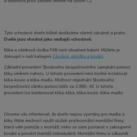
a odolnosti proti zatížení větrem na úrovni C2.
Tyto vchodové dveře běžně dodáváme včetně zárubně a prahu.
Dveře jsou vhodné jako vedlejší vchodové.
Klika a zámková vložka FAB není obsahem balení. Můžete je
dokoupit v naší kategorii
Zárubně, obložky a kování
.
Základní provedení 5bodového bezpečnostního zamykání pomocí
kliky směrem nahoru. U tohoto provedení není možné instalovat
klika-koule a klika-madlo. Možnost objednání 5bodového
bezpečnostní zámku pomocí klíče za 2.990,- Kč. U tohoto
provedení lze kombinovat klika-klika, klika-koule, klika-madlo.
Chceme vás informovat, že dveře nejsou vyvrtány pro madla a
kliky. Máte možnost využít služeb profesionální montážní firmy,
která vám pomůže s montáží, nebo se sami postarat o zakoupené
kování a provést montáž individuálně. Montážní firmu si zákazník