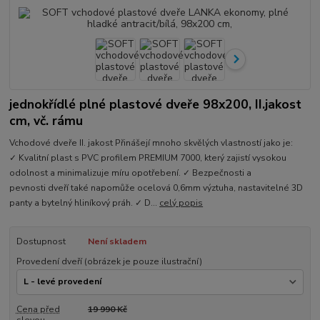
jednokřídlé plné plastové dveře 98x200, II.jakost
cm, vč. rámu
Vchodové dveře II. jakost Přinášejí mnoho skvělých vlastností jako je:
✓ Kvalitní plast s PVC profilem PREMIUM 7000, který zajistí vysokou
odolnost a minimalizuje míru opotřebení. ✓ Bezpečnosti a
pevnosti dveří také napomůže ocelová 0,6mm výztuha, nastavitelné 3D
panty a bytelný hliníkový práh. ✓ D...
celý popis
Dostupnost
Není skladem
Provedení dveří (obrázek je pouze ilustrační)
Cena před
19 990 Kč
slevou