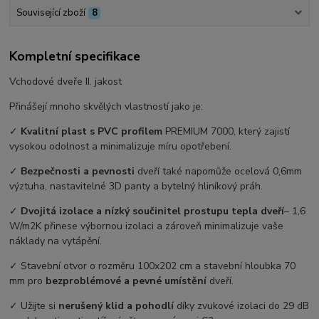
Související zboží
8
Kompletní specifikace
Vchodové dveře II. jakost
Přinášejí mnoho skvělých vlastností jako je:
✓
Kvalitní plast s PVC profilem
PREMIUM 7000, který zajistí
vysokou odolnost a minimalizuje míru opotřebení.
✓
Bezpečnosti a pevnosti
dveří také napomůže ocelová 0,6mm
výztuha, nastavitelné 3D panty a bytelný hliníkový práh.
✓
Dvojitá izolace a nízký součinitel prostupu tepla dveří
– ⁠
1,6
W/m
2
K přinese výbornou izolaci a zároveň minimalizuje vaše
náklady na vytápění.
✓ Stavební otvor o rozměru 100x202 cm a stavební hloubka 70
mm pro
bezproblémové a pevné umístění
dveří.
✓ Užijte si
nerušený klid a pohodlí
díky zvukové izolaci do 29 dB