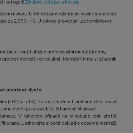
ší kategorii
Zárubně, obložky a kování
.
ěrem nahoru. U tohoto provedení není možné instalovat
íče za 2.990,- Kč. U tohoto provedení lze kombinovat
možnost využít služeb profesionální montážní firmy,
provést montáž individuálně. Montážní firmu si zákazník
vé plastové dveře:
m (stříška, atp.) Existuje možnost prohnutí díky tmavé
čujeme dveře plastové bílé, či barevné hliníkové.
lamace. V takovém případě na ni nebude brán zřetel.
fikované. Uschovejte si poté doklad o odborné montáži.