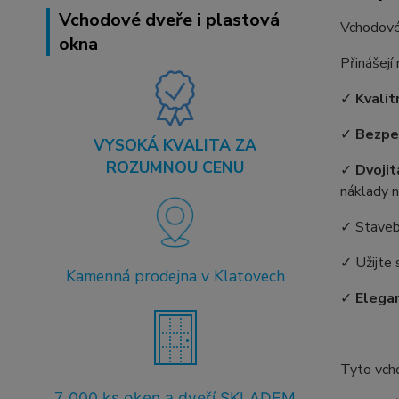
Vchodové dveře i plastová
Vchodové
okna
Přinášejí
✓
Kvalit
✓
Bezpe
VYSOKÁ KVALITA ZA
ROZUMNOU CENU
✓
Dvojit
náklady n
✓ Staveb
✓ Užijte 
Kamenná prodejna v Klatovech
✓
Elegan
Tyto vch
7
.000 ks oken a dveří SKLADEM