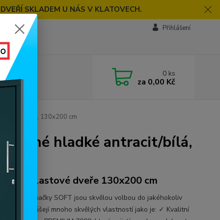
 DVEŘÍ SKLADEM U NÁS V KLATOVECH.
Přihlášení
0
ks
za
0,00 Kč
cit/bílá, bílá, 130x200 cm
 plné hladké antracit/bílá,
křídlé plastové dveře 130x200 cm
vé dveře značky SOFT jsou skvělou volbou do jakéhokoliv
 bytu. Přinášejí mnoho skvělých vlastností jako je: ✓ Kvalitní