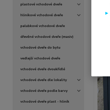
plastové vchodové dveře
hliníkové vchodové dveře
palubkové vchodové dveře
dřevěné vchodové dveře (masiv)
vchodové dveře do bytu
vedlejší vchodové dveře
vchodové dveře dvoukřídlé
vchodové dveře dle lokality
vchodové dveře podle barvy
vchodové dveře plast - hliník