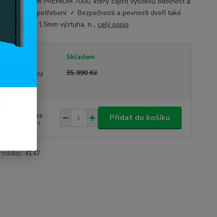
s PVC profilem PREMIUM 7000, který zajistí vysokou odolnost a
lizuje míru opotřebení. ✓ Bezpečnosti a pevnosti dveří také
že ocelová 1,5mm výztuha, n...
celý popis
tupnost
Skladem
a před slevou
35 990 Kč
k
 990 Kč
/
ks
Přidat do košíku
306 Kč
bez DPH
roduktu:
4147