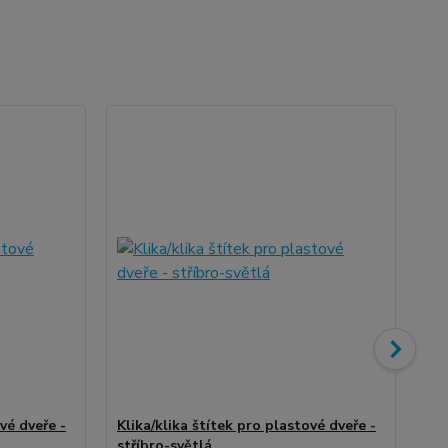
vé dveře -
Klika/klika štítek pro plastové dveře -
Kli
stříbro-světlá
ne