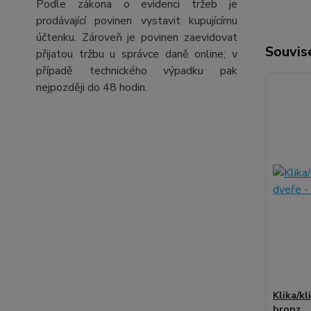
Podle zákona o evidenci tržeb je
prodávající povinen vystavit kupujícímu
účtenku. Zároveň je povinen zaevidovat
Souvise
přijatou tržbu u správce daně online; v
případě technického výpadku pak
nejpozději do 48 hodin.
Klika/kl
bronz