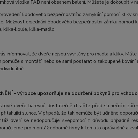
ámková vložka FAB není obsahem balení. Můžete je dokoupit v na
 provedení 5bodového bezpečnostního zamykání pomocí kliky sm
ule. Možnost objednání 5bodového bezpečnostní zámku pomocí kl
a, klika-koule, klika-madlo.
s informovat, že dveře nejsou vyvrtány pro madla a kliky. Máte 
 pomůže s montáží, nebo se sami postarat o zakoupené kování a 
ndividuálně.
ĚNÍ - výrobce upozorňuje na dodržení pokynů pro vchodo
stové dveře barevné dostatečně chraňte před slunečním záření
ii přitahující slunce. V případě, že tak nemůže být učiněno doporu
táž dveří se nedoporučuje svépomocí z důvodu případné rek
oručujeme pro montáž odborné firmy k tomuto oprávněné a kvali