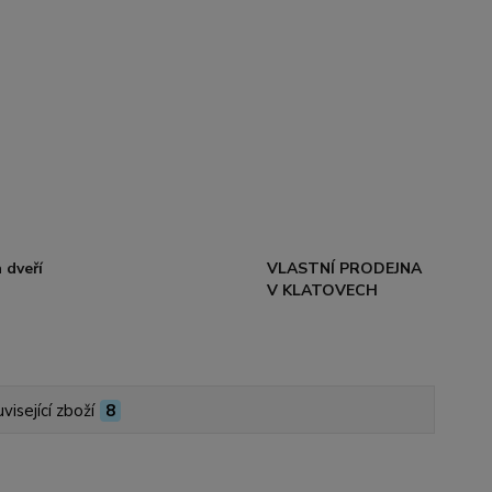
 dveří
VLASTNÍ PRODEJNA
V KLATOVECH
visející zboží
8