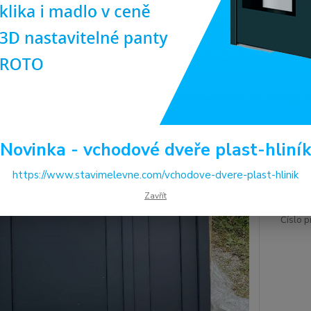
plast 
minima
napomů
Dos
Cen
Novinka - vchodové dveře plast-hliní
26
https://www.stavimelevne.com/vchodove-dvere-plast-hlinik
22 
Zavřít
Číslo p