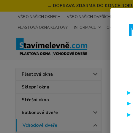
→
DOPRAVA ZDARMA DO KONCE ROKU 2
VŠE O NAŠICH OKNECH
VŠE O NAŠICH DVEŘÍCH
RECENZ
PLASTOVÁ OKNA KLATOVY
INFORMACE
OKNA NA MÍR
Úvod
V
Plastová okna
SOFT
Sklepní okna
bílá
Střešní okna
Novinka
Balkonové dveře
Vchodové dveře