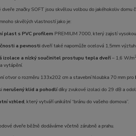
 dveře značky SOFT jsou skvělou volbou do jakéhokoliv domu č
 mnoho skvělých vlastností jako je:
ní plast s PVC profilem
PREMIUM 7000, který zajistí vysokou o
čnosti a pevnosti
dveří také napomůže ocelová 1,5mm výztuha,
á izolace a nízký součinitel prostupu tepla dveří
– ⁠1,6 W/m
a vytápění.
ní otvor o rozměru 133x202 cm a stavební hloubka 70 mm pro
si
nerušený klid a pohodlí
díky zvukové izolaci do 29 dB a odoln
tní vzhled
, který vytváří unikátní “bránu do vašeho domova”.
odové dveře běžně dodáváme včetně zárubně a prahu.