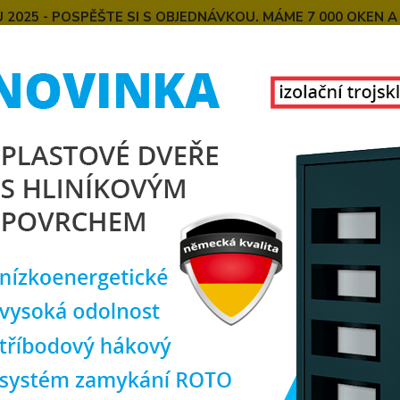
025 - POSPĚŠTE SI S OBJEDNÁVKOU. MÁME 7 000 OKEN A
E
MONTÁŽE OKEN OD NÁS
SPOKOJENÍ ZÁKAZNÍCI
U
KONTAKT
O NÁS
Hledat
chodové dveře
SOFT vchodové plastové dveře LANKA plné hladké antra
 vchodové plastové dveře LANKA
, 130x200 cm
dvou
Akce
Doprava ZDARMA
Vchodo
domu či