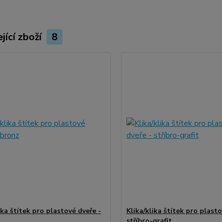
jící zboží
8
ika štítek pro plastové dveře -
Klika/klika štítek pro plasto
stříbro-grafit