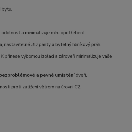
i bytu.
dolnost a minimalizuje míru opotřebení.
 nastavitelné 3D panty a bytelný hliníkový práh.
2
K přinese výbornou izolaci a zároveň minimalizuje vaše
bezproblémové a pevné umístění
dveří.
osti proti zatížení větrem na úrovni C2.