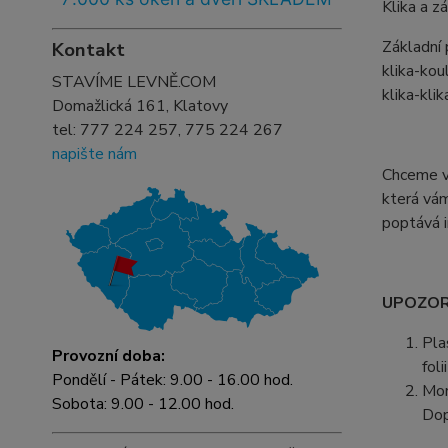
Klika a z
Základní
Kontakt
klika-ko
STAVÍME LEVNĚ.COM
klika-klik
Domažlická 161, Klatovy
tel:
777 224 257, 775 224 267
napište nám
Chceme vá
která vám
poptává i
UPOZORN
Pla
Provozní doba:
fol
Pondělí - Pátek: 9.00 - 16.00 hod.
Mon
Sobota: 9.00 - 12.00 hod.
Dop