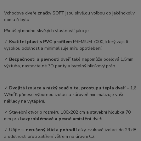
Vchodové dveře značky SOFT jsou skvělou volbou do jakéhokoliv
domu či bytu.
Přinášejí mnoho skvělých vlastností jako je:
✓
Kvalitní plast s PVC profilem
PREMIUM 7000, který zajistí
vysokou odolnost a minimalizuje míru opotřebení.
✓
Bezpečnosti a pevnosti
dveří také napomůže ocelová 1,5mm
výztuha, nastavitelné 3D panty a bytelný hliníkový práh.
✓
Dvojitá izolace a nízký součinitel prostupu tepla dveří
– ⁠1,6
2
W/m
K přinese výbornou izolaci a zároveň minimalizuje vaše
náklady na vytápění.
✓ Stavební otvor o rozměru 100x202 cm a stavební hloubka 70
mm pro
bezproblémové a pevné umístění
dveří.
✓ Užijte si
nerušený klid a pohodlí
díky zvukové izolaci do 29 dB
a odolnosti proti zatížení větrem na úrovni C2.