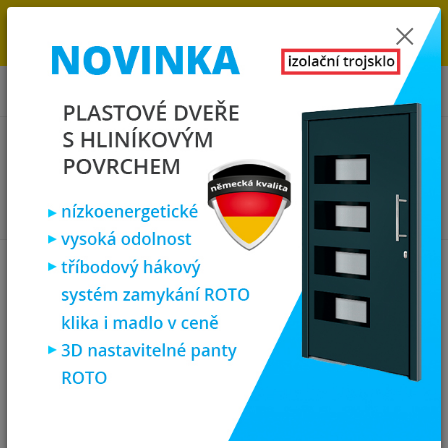
→
DOPRAVA ZDARMA DO KONCE ROKU 2025 - POSPĚŠTE SI S
OBJEDNÁVKOU. MÁME 7 000 OKEN A DVEŘÍ SKLADEM U NÁS V
KLATOVECH.
0
ks
za
0,00 Kč
Menu
Hledat
Úvod
Vchodové dveře
SOFT vchodové plastové dveře Monako ,
antracit/bílá, 110x210
SOFT vchodové plastové dveře
Monako , antracit/bílá, 110x210
Novinka
Doprava ZDARMA