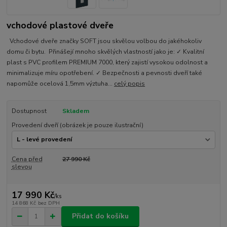
vchodové plastové dveře
Vchodové dveře značky SOFT jsou skvělou volbou do jakéhokoliv
domu či bytu. Přinášejí mnoho skvělých vlastností jako je: ✓ Kvalitní
plast s PVC profilem PREMIUM 7000, který zajistí vysokou odolnost a
minimalizuje míru opotřebení. ✓ Bezpečnosti a pevnosti dveří také
napomůže ocelová 1,5mm výztuha...
celý popis
Dostupnost
Skladem
Provedení dveří (obrázek je pouze ilustrační)
Cena před
27 990 Kč
slevou
17 990 Kč
/
ks
14 868 Kč
bez DPH
Přidat do košíku