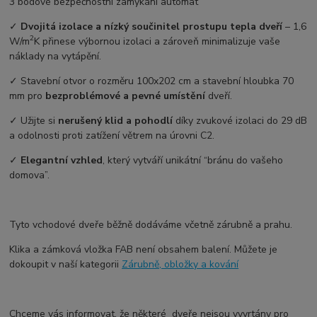
3 bodové bezpečnostní zamykání automat
✓
Dvojitá izolace a nízký součinitel prostupu tepla dveří
– ⁠1,6
2
W/m
K přinese výbornou izolaci a zároveň minimalizuje vaše
náklady na vytápění.
✓ Stavební otvor o rozměru 100x202 cm a stavební hloubka 70
mm pro
bezproblémové a pevné umístění
dveří.
✓ Užijte si
nerušený klid a pohodlí
díky zvukové izolaci do 29 dB
a odolnosti proti zatížení větrem na úrovni C2.
✓
Elegantní vzhled
, který vytváří unikátní “bránu do vašeho
domova”.
Tyto vchodové dveře běžně dodáváme včetně zárubně a prahu.
Klika a zámková vložka FAB není obsahem balení. Můžete je
dokoupit v naší kategorii
Zárubně, obložky a kování
Chceme vás informovat, že některé dveře nejsou vyvrtány pro