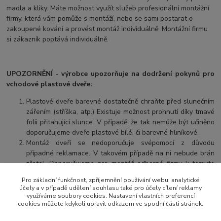
madla a kliky. Máte možnost využít služeb profesionální montážní
firmy, která vám pomůže s montáží, nebo se sami postarat o
zakoupené kování a provést montáž individuálně. Montážní firmu
si zákazník poptává individuálně.
UPOZORNĚNÍ - výrobce upozorňuje na dodržení pokynů pro
vchodové plastové dveře:
Plastové dveře barevné dostatečně chraňte před slunečním
zářením (stříška, atp.) Existuje možnost prohnutí díky tmavé
folii přitahující slunce. V případě, že tak nemůže být učiněno
doporučujeme dveře plastové bílé, či barevné hliníkové.
Montáž dveří se nedoporučuje svépomocí z důvodu
případné reklamace. V takovém případě na ni nebude brán
zřetel. Doporučujeme pro montáž odborné firmy k tomuto
oprávněné a kvalifikované. Uschovejte si poté doklad o
Pro základní funkčnost, zpříjemnění používání webu, analytické
odborné montáži.
účely a v případě udělení souhlasu také pro účely cílení reklamy
využíváme soubory cookies. Nastavení vlastních preferencí
cookies můžete kdykoli upravit odkazem ve spodní části stránek.
Zboží zařazeno v kategoriích