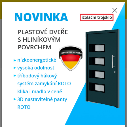
→
DOPRAVA ZDARMA DO KONCE ROKU 2025 - POSPĚŠTE SI S
OBJEDNÁVKOU. MÁME 7 000 OKEN A DVEŘÍ SKLADEM U NÁS V
KLATOVECH.
0
ks
za
0,00 Kč
Menu
Hledat
Úvod
Vchodové dveře
SOFT vchodové plastové dveře Paris , ořech/bílá,
98x200
SOFT vchodové plastové dveře
Paris , ořech/bílá, 98x200
Novinka
Doprava ZDARMA