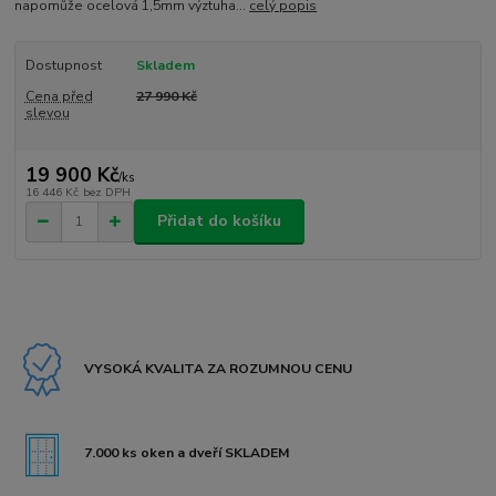
napomůže ocelová 1,5mm výztuha...
celý popis
Dostupnost
Skladem
Cena před
27 990 Kč
slevou
19 900 Kč
/
ks
16 446 Kč
bez DPH
Přidat do košíku
VYSOKÁ KVALITA ZA ROZUMNOU CENU
7.000 ks oken a dveří SKLADEM