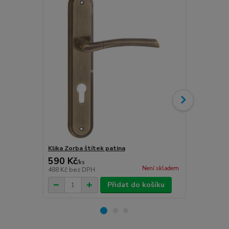
Klika Zorba štítek patina
Klika Zorba
590 Kč
590 Kč
/
ks
/
ks
Není skladem
488 Kč
bez DPH
488 Kč
bez 
Přidat do košíku