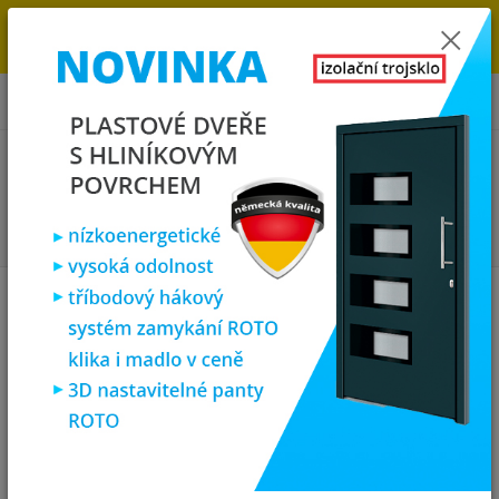
→
DOPRAVA ZDARMA DO KONCE ROKU 2025 - POSPĚŠTE SI S
OBJEDNÁVKOU. MÁME 7 000 OKEN A DVEŘÍ SKLADEM U NÁS V
KLATOVECH.
0
ks
za
0,00 Kč
Menu
Hledat
Úvod
Interiérové dveře
masiv
SOFT interiérové dveře Nova H2,
masivní dub
SOFT interiérové dveře Nova H2,
masivní dub
Novinka