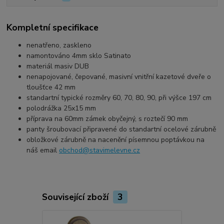
Kompletní specifikace
nenatřeno, zaskleno
namontováno 4mm sklo Satinato
materiál masiv DUB
nenapojované, čepované, masivní vnitřní kazetové dveře o
tloušťce 42 mm
standartní typické rozměry 60, 70, 80, 90, při výšce 197 cm
polodrážka 25x15 mm
příprava na 60mm zámek obyčejný, s roztečí 90 mm
panty šroubovací připravené do standartní ocelové zárubně
obložkové zárubně na nacenění písemnou poptávkou na
náš email
obchod@stavimelevne.cz
Související zboží
3