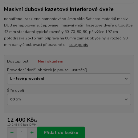
Masivní dubové kazetové interiérové dveře
nenatřeno, zaskleno namontováno 4mm sklo Satinato materiál masiv
DUB nenapojované, čepované, masivní vnitřní kazetové dveře o tloušťce
42 mm standartní typické rozměry 60, 70, 80, 90, při výšce 197 cm
polodrážka 25x15 mm příprava na 60mm zámek obyčejný, s roztečí 90
mm panty šroubovací připravené d...
celý popis
Dostupnost
Není skladem
Provedení dveří (obrázek je pouze ilustrační)
Šíře dveří
12 400 Kč
/
ks
10 248 Kč
bez DPH
Přidat do košíku