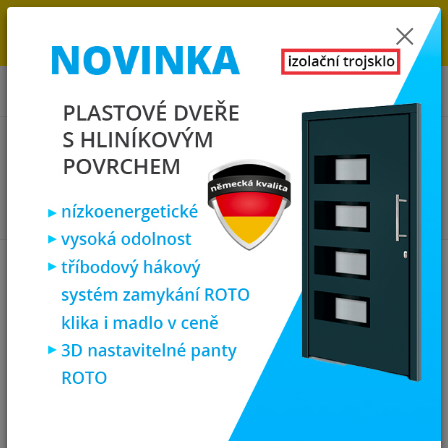
→
DOPRAVA ZDARMA DO KONCE ROKU 2025 - POSPĚŠTE SI S
OBJEDNÁVKOU. MÁME 7 000 OKEN A DVEŘÍ SKLADEM U NÁS V
KLATOVECH.
0
ks
za
0,00 Kč
Menu
Hledat
Úvod
Interiérové dveře
masiv
SOFT interiérové dveře Nova H3,
masivní dub
SOFT interiérové dveře Nova H3,
masivní dub
Novinka