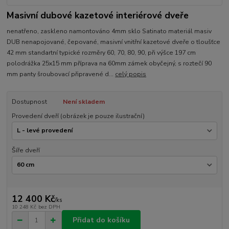
Masivní dubové kazetové interiérové dveře
nenatřeno, zaskleno namontováno 4mm sklo Satinato materiál masiv
DUB nenapojované, čepované, masivní vnitřní kazetové dveře o tloušťce
42 mm standartní typické rozměry 60, 70, 80, 90, při výšce 197 cm
polodrážka 25x15 mm příprava na 60mm zámek obyčejný, s roztečí 90
mm panty šroubovací připravené d...
celý popis
Dostupnost
Není skladem
Provedení dveří (obrázek je pouze ilustrační)
Šíře dveří
12 400 Kč
/
ks
10 248 Kč
bez DPH
Přidat do košíku