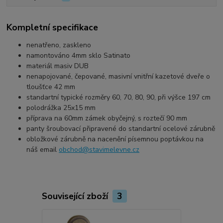
Kompletní specifikace
nenatřeno, zaskleno
namontováno 4mm sklo Satinato
materiál masiv DUB
nenapojované, čepované, masivní vnitřní kazetové dveře o
tloušťce 42 mm
standartní typické rozměry 60, 70, 80, 90, při výšce 197 cm
polodrážka 25x15 mm
příprava na 60mm zámek obyčejný, s roztečí 90 mm
panty šroubovací připravené do standartní ocelové zárubně
obložkové zárubně na nacenění písemnou poptávkou na
náš email
obchod@stavimelevne.cz
Související zboží
3