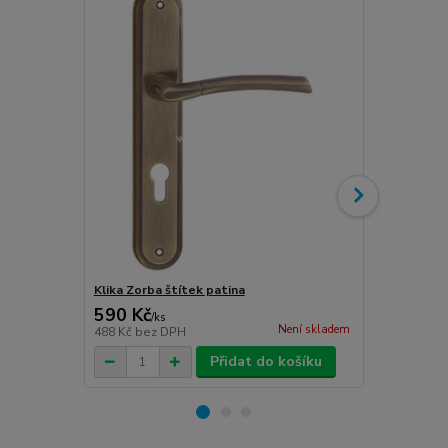
Klika Zorba štítek patina
Klika Zorba
590 Kč
590 Kč
/
ks
/
ks
Není skladem
488 Kč
bez DPH
488 Kč
bez 
Přidat do košíku