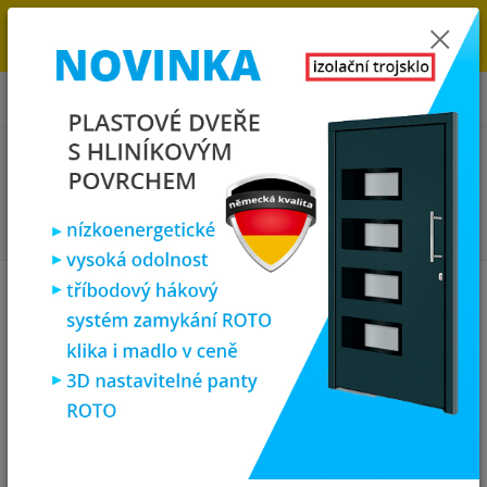
→
DOPRAVA ZDARMA DO KONCE ROKU 2025 - POSPĚŠTE SI S
OBJEDNÁVKOU. MÁME 7 000 OKEN A DVEŘÍ SKLADEM U NÁS V
KLATOVECH.
0
ks
za
0,00 Kč
Menu
Hledat
Úvod
Vchodové dveře
SOFT Vchodové dveře dřevěný masiv
SOFT Vchodové dveře dřevěný
masiv