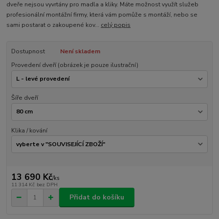
dveře nejsou vyvrtány pro madla a kliky. Máte možnost využít služeb
profesionální montážní firmy, která vám pomůže s montáží, nebo se
sami postarat o zakoupené kov...
celý popis
Dostupnost
Není skladem
Provedení dveří (obrázek je pouze ilustrační)
Šíře dveří
Klika / kování
13 690 Kč
/
ks
11 314 Kč
bez DPH
Přidat do košíku