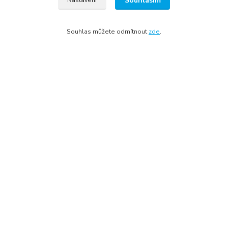
Souhlasím
Nastavení
Zboží zařazeno v kategoriích
Souhlas můžete odmítnout
zde
.
Vchodové dveře
dřevěné vchodové dveře (masiv)
vchodové dveře dle lokality
vchodové dveře podle barvy
výprodej vchodových dveří
vchodové dveře Klatovy
vchodové dveře Plzeň
Všechna práva vyhrazena © 2022
Tomáš Treybal | Internet media marketing
Vytvořeno na
Eshop-rychle.cz