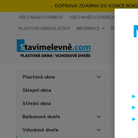
→
DOPRAVA ZDARMA DO KONCE ROKU 2
VŠE O NAŠICH OKNECH
VŠE O NAŠICH DVEŘÍCH
RECENZ
PLASTOVÁ OKNA KLATOVY
INFORMACE
OKNA NA MÍR
Úvod
I
Plastová okna
SOFT
Sklepní okna
Střešní okna
Balkonové dveře
Vchodové dveře