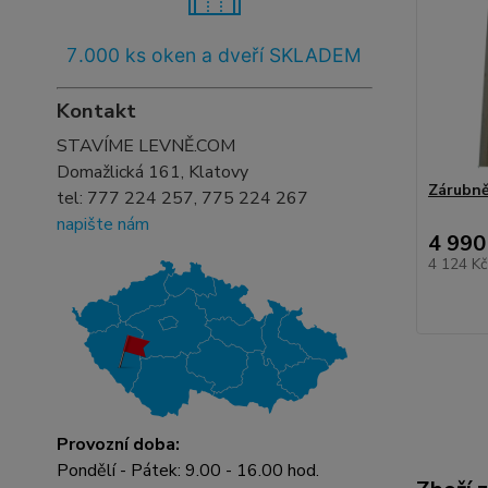
7
.000 ks oken a dveří SKLADEM
Kontakt
STAVÍME LEVNĚ.COM
Domažlická 161, Klatovy
Zárubně
tel:
777 224 257, 775 224 267
napište nám
4 990
4 124 K
Provozní doba:
Pondělí - Pátek: 9.00 - 16.00 hod.