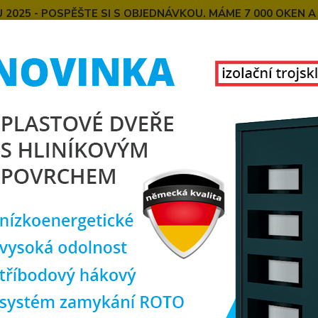
025 - POSPĚŠTE SI S OBJEDNÁVKOU. MÁME 7 000 OKEN A
E
MONTÁŽE OKEN OD NÁS
SPOKOJENÍ ZÁKAZNÍCI
U
KONTAKT
O NÁS
Hledat
nteriérové dveře
SOFT interiérové dveře masiv Alex
 interiérové dveře masiv Alex
masi
České 
Zboží 