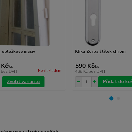
 obložkové masiv
Klika Zorba štítek chrom
 Kč
590 Kč
/
ks
/
ks
Není skladem
č
bez DPH
488 Kč
bez DPH
Zvolit variantu
Přidat do ko