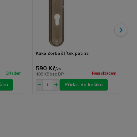
Klika Zorba štítek patina
Pě
75
590 Kč
1
/
ks
Skladem
Není skladem
488 Kč
bez DPH
14
šíku
Přidat do košíku