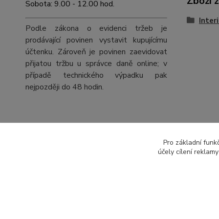
Zboží 
Sobota: 9.00 - 12.00 hod.
Inter
Podle zákona o evidenci tržeb je
prodávající povinen vystavit kupujícímu
účtenku. Zároveň je povinen zaevidovat
přijatou tržbu u správce daně online; v
případě technického výpadku pak
nejpozději do 48 hodin.
Pro základní funk
účely cílení reklam
Všechna práva vyhrazena © 2022