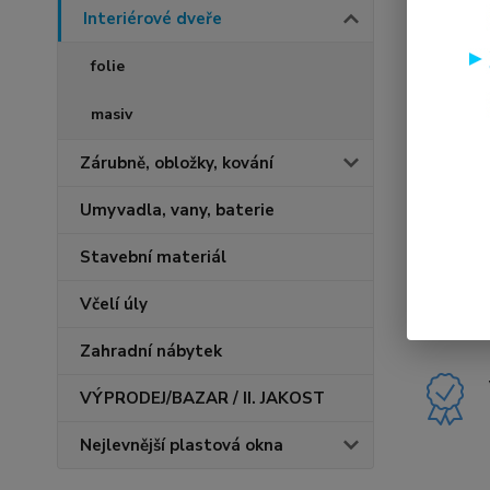
Interiérové dveře
folie
masiv
Zárubně, obložky, kování
Umyvadla, vany, baterie
Stavební materiál
Včelí úly
Zahradní nábytek
VÝPRODEJ/BAZAR / II. JAKOST
Nejlevnější plastová okna