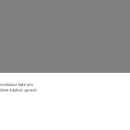
 souhlasu také pro
žete kdykoli upravit
Vytvořeno na
Eshop-rychle.cz