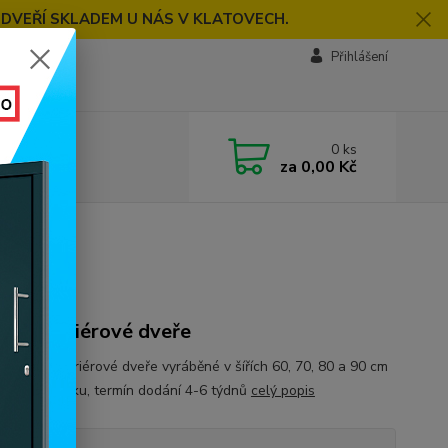
 DVEŘÍ SKLADEM U NÁS V KLATOVECH.
Přihlášení
0
ks
za
0,00 Kč
vní interiérové dveře
masivní interiérové dveře vyráběné v šířích 60, 70, 80 a 90 cm
na objednávku, termín dodání 4-6 týdnů
celý popis