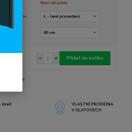
tupnost
Není skladem
vedení dveří
rázek je pouze
trační)
e dveří
550 Kč
/
ks
Přidat do košíku
k
13 Kč
bez DPH
roduktu:
5008
 dveří
VLASTNÍ PRODEJNA
V KLATOVECH