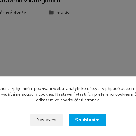
zařazeno v kategoriích
iérové dveře
masiv
čnost, zpříjemnění používání webu, analytické účely a v případě udělení
y využíváme soubory cookies. Nastavení vlastních preferencí cookies mů
odkazem ve spodní části stránek.
Souhlasím
Nastavení