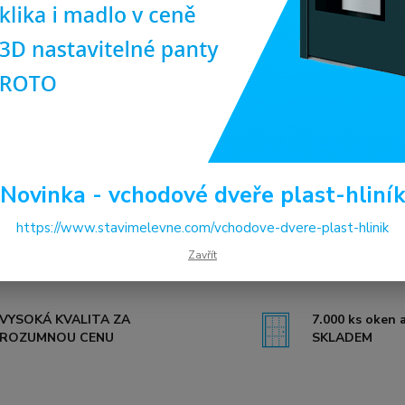
Dos
Pro
(ob
ilus
Šíř
6 
Novinka - vchodové dveře plast-hliní
5 4
https://www.stavimelevne.com/vchodove-dvere-plast-hlinik
Číslo p
Zavřít
VYSOKÁ KVALITA ZA
7.000 ks oken a
ROZUMNOU CENU
SKLADEM