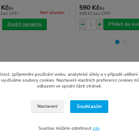
 Kč
590 Kč
/
ks
/
ks
Není skladem
č
bez DPH
488 Kč
bez DPH
Zvolit variantu
Přidat do ko
čnost, zpříjemnění používání webu, analytické účely a v případě udělení
zařazeno v kategoriích
y využíváme soubory cookies. Nastavení vlastních preferencí cookies mů
odkazem ve spodní části stránek.
dové dveře
palubkové vchodové dveře
vcho
loka
Souhlasím
Nastavení
dej vchodových dveří
vchodové dveře Klatovy
vcho
Souhlas můžete odmítnout
zde
.