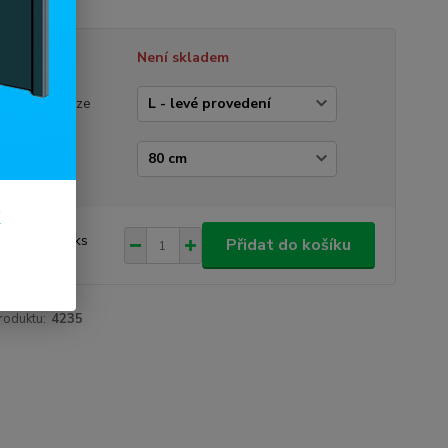
tupnost
Není skladem
vedení dveří
rázek je pouze
trační)
e dveří
k
 490 Kč
/
ks
Přidat do košíku
96 Kč
bez DPH
roduktu:
4235