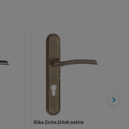
Klika Zorba štítek patina
Pě
75