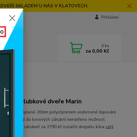
 DVEŘÍ SKLADEM U NÁS V KLATOVECH.
Přihlášení
0
ks
za
0,00 Kč
rin
plené palubkové dveře Marin
no v ČR zateplené 20mm polystyrenem vodorovné čepování
 i dole pasují do kovových zárubní nenatřeno možnost
it dřevěnou zárubeň za 2790 kč izolační dvojsklo kůra
celý