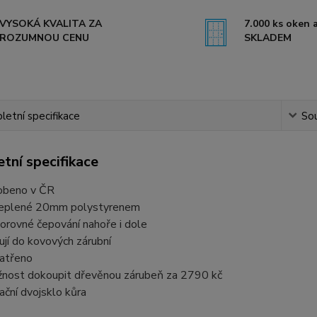
VYSOKÁ KVALITA ZA
7.000 ks oken a
ROZUMNOU CENU
SKLADEM
etní specifikace
Sou
tní specifikace
obeno v ČR
eplené 20mm polystyrenem
orovné čepování nahoře i dole
ují do kovových zárubní
atřeno
nost dokoupit dřevěnou zárubeň za 2790 kč
lační dvojsklo kůra