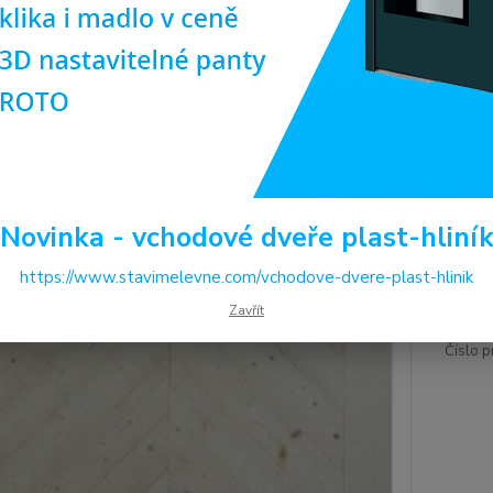
Dos
Pro
(ob
ilus
Šíř
Novinka - vchodové dveře plast-hliní
11
https://www.stavimelevne.com/vchodove-dvere-plast-hlinik
9 4
Zavřít
Číslo p