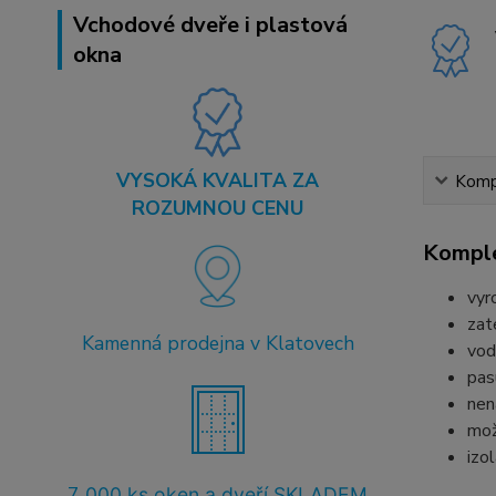
Vchodové dveře i plastová
okna
VYSOKÁ KVALITA ZA
Kompl
ROZUMNOU CENU
Komple
vyr
zat
Kamenná prodejna v Klatovech
vod
pas
nen
mož
izo
7
.000 ks oken a dveří SKLADEM