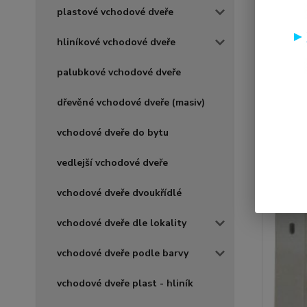
plastové vchodové dveře
hliníkové vchodové dveře
palubkové vchodové dveře
dřevěné vchodové dveře (masiv)
vchodové dveře do bytu
vedlejší vchodové dveře
vchodové dveře dvoukřídlé
vchodové dveře dle lokality
vchodové dveře podle barvy
vchodové dveře plast - hliník