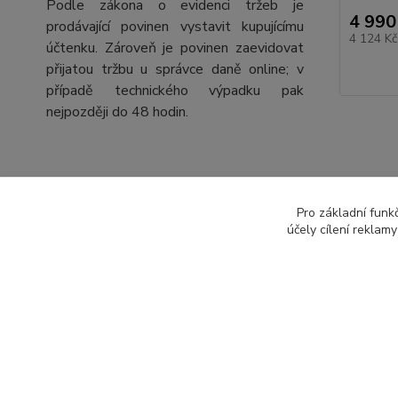
Podle zákona o evidenci tržeb je
4 990
prodávající povinen vystavit kupujícímu
4 124 K
účtenku. Zároveň je povinen zaevidovat
přijatou tržbu u správce daně online; v
případě technického výpadku pak
nejpozději do 48 hodin.
Pro základní funk
Zboží 
účely cílení reklam
Vcho
výpro