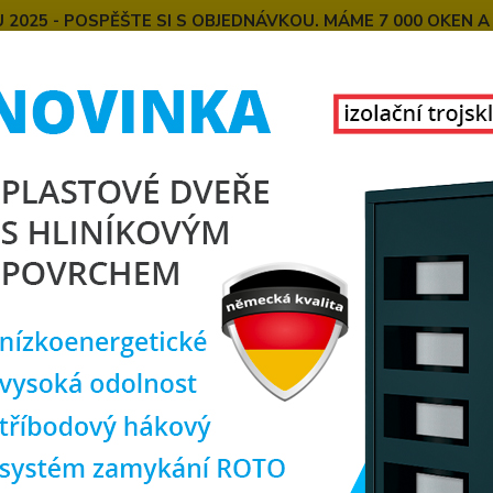
025 - POSPĚŠTE SI S OBJEDNÁVKOU. MÁME 7 000 OKEN A
E
MONTÁŽE OKEN OD NÁS
SPOKOJENÍ ZÁKAZNÍCI
U
KONTAKT
O NÁS
Hledat
chodové dveře
SOFT zateplené palubkové dveře Marin
 zateplené palubkové dveře Ma
zate
vyrobe
nahoře
dokoup
popis