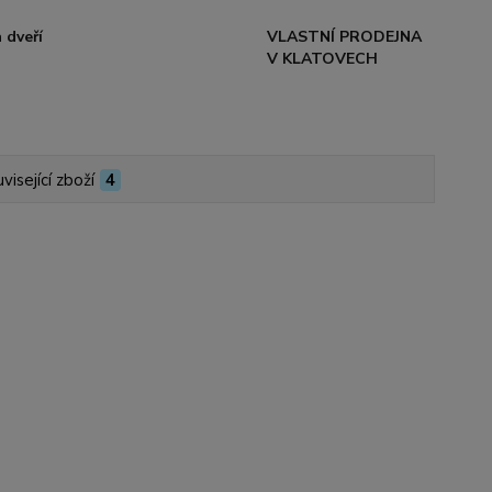
 dveří
VLASTNÍ PRODEJNA
V KLATOVECH
visející zboží
4