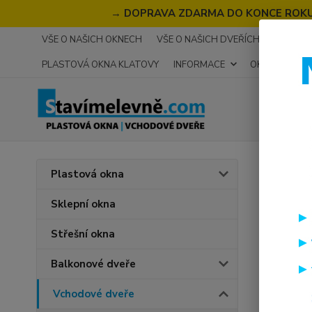
→
DOPRAVA ZDARMA DO KONCE ROKU 2
VŠE O NAŠICH OKNECH
VŠE O NAŠICH DVEŘÍCH
RECENZ
PLASTOVÁ OKNA KLATOVY
INFORMACE
OKNA NA MÍR
Úvod
V
Plastová okna
SOFT
Sklepní okna
Střešní okna
Balkonové dveře
Vchodové dveře