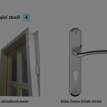
jící zboží
4
 obložkové masiv
Klika Zorba štítek chrom